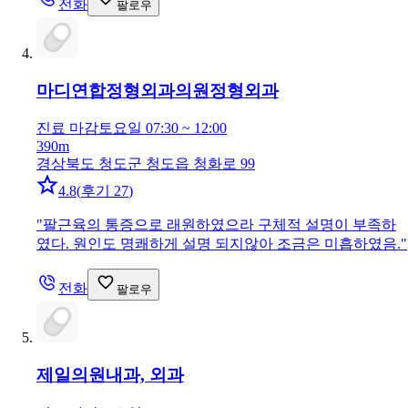
전화
팔로우
마디연합정형외과의원
정형외과
진료 마감
토요일 07:30 ~ 12:00
390m
경상북도 청도군 청도읍 청화로 99
4.8
(
후기 27
)
"
팔근육의 통증으로 래원하였으라 구체적 설명이 부족하
였다. 원인도 명쾌하게 설명 되지않아 조금은 미흡하였음.
"
전화
팔로우
제일의원
내과, 외과