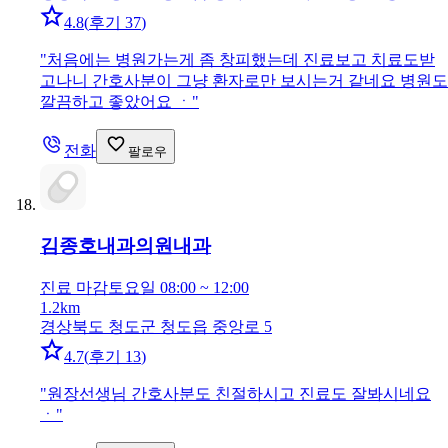
4.8
(
후기 37
)
"
처음에는 병원가는게 좀 창피했는데 진료보고 치료도받
고나니 간호사분이 그냥 환자로만 보시는거 같네요 병원도
깔끔하고 좋았어요 ㆍ
"
전화
팔로우
김종호내과의원
내과
진료 마감
토요일 08:00 ~ 12:00
1.2km
경상북도 청도군 청도읍 중앙로 5
4.7
(
후기 13
)
"
원장선생님 간호사분도 친절하시고 진료도 잘봐시네요
ㆍ
"