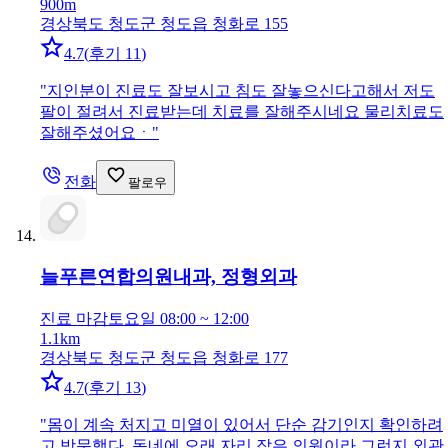
900m
경상북도 청도군 청도읍 청화로 155
4.7
(
후기 11
)
"
지인분이 진료도 잘보시고 침도 잘놓으신다고해서 저도
팔이 절려서 진료받는데 치료를 잘해주시네요 물리치료도
잘해주셨어요ㆍ
"
전화
팔로우
늘푸른연합의원
내과, 정형외과
진료 마감
토요일 08:00 ~ 12:00
1.1km
경상북도 청도군 청도읍 청화로 177
4.7
(
후기 13
)
"
몸이 계속 처지고 미열이 있어서 단순 감기인지 확인하려
고 방문했다. 동네에 오래 자리 잡은 의원이라 그런지 외관