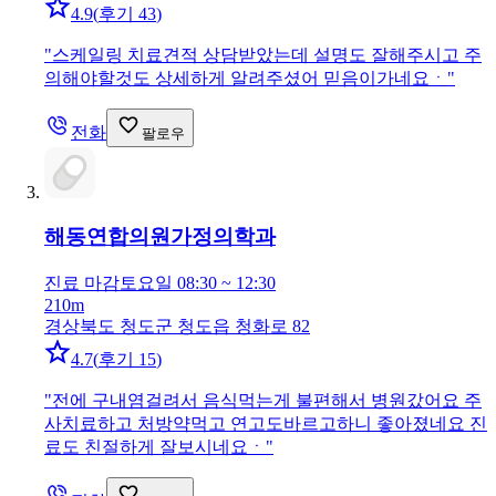
4.9
(
후기 43
)
"
스케일링 치료견적 상담받았는데 설명도 잘해주시고 주
의해야할것도 상세하게 알려주셨어 믿음이가네요ㆍ
"
전화
팔로우
해동연합의원
가정의학과
진료 마감
토요일 08:30 ~ 12:30
210m
경상북도 청도군 청도읍 청화로 82
4.7
(
후기 15
)
"
전에 구내염걸려서 음식먹는게 불편해서 병원갔어요 주
사치료하고 처방약먹고 연고도바르고하니 좋아졌네요 진
료도 친절하게 잘보시네요ㆍ
"