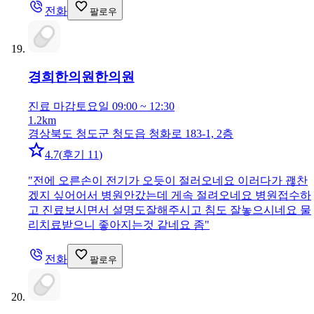
전화
팔로우
경희한의원
한의원
진료 마감
토요일 09:00 ~ 12:30
1.2km
경상북도 청도군 청도읍 청화로 183-1, 2층
4.7
(
후기 11
)
"
전에 오른손이 전기가 오듯이 절러오네요 이러다가 괞찬
겠지 싶어어서 병원안갔는데 게속 절려오네요 병원접수하
고 진료보시면서 설명도잘해주시고 침도 잘놓으시네요 물
리치료받으니 좋아지는것 같네요 좀
"
전화
팔로우