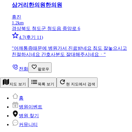
삼거리한의원
한의원
휴진
1.2km
경상북도 청도군 청도읍 중앙로 6
4.7
(
후기 11
)
"
어깨통증때문에 병원가서 진료받네요 침도 잘놓으시고
친절하시네요 간호사분도 잘대해주시네요ㆍ
"
전화
팔로우
지도 보기
목록 보기
현 지도에서 검색
홈
병원이벤트
병원 찾기
커뮤니티