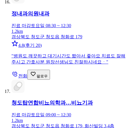
정내과의원
내과
진료 마감
토요일 08:30 ~ 12:30
1.2km
경상북도 청도군 청도읍 청화로 179
4.8
(
후기 20
)
"
병원도 깨끗하고 대기시간도 짧아서 좋아요 치료도 잘해
주시고 간호사분 원장선샘님도 친절하시네요ㆍ
"
전화
팔로우
청도탑연합비뇨의학과…
비뇨기과
진료 마감
토요일 09:00 ~ 12:30
1.2km
경상북도 청도군 청도읍 청화로 179, 화산빌딩 3,4층