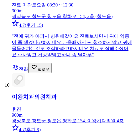
진료 마감
토요일 08:30 ~ 12:30
900m
경상북도 청도군 청도읍 청화로 154, 2층 (청도읍)
4.7
(
후기 15
)
"
전에 귀가 아파서 병원에갔어요 진료보시면서 귀에 염증
이 좀 생겼다고하시네요 나을때까지 귀 청소하지말고 귀에
물들어가는것도 조심하라고하시네요 치료도 잘해주셨어
요 주사맞고 처방약먹고하니 좀 덜아푸
"
전화
팔로우
이왕치과의원
치과
휴진
900m
경상북도 청도군 청도읍 청화로 154, 이왕치과의원 4층
4.7
(
후기 9
)