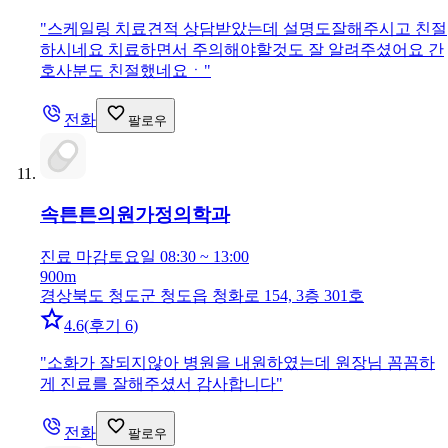
"
스케일링 치료견적 상담받았는데 설명도잘해주시고 친절
하시네요 치료하면서 주의해야할것도 잘 알려주셨어요 간
호사분도 친절했네요ㆍ
"
전화
팔로우
속튼튼의원
가정의학과
진료 마감
토요일 08:30 ~ 13:00
900m
경상북도 청도군 청도읍 청화로 154, 3층 301호
4.6
(
후기 6
)
"
소화가 잘되지않아 병원을 내원하였는데 원장님 꼼꼼하
게 진료를 잘해주셨서 감사합니다
"
전화
팔로우