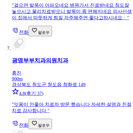
"
걸으면 발목이 아파오네요 병원가서 진료받네요 침도잘
놓으시고 물리치료받으니 발목이 좀 편해지네요 의사선생
이 집에서 따뜻하게 찜질 자주해주면 좋다고하시네요ㆍ
"
전화
팔로우
광명부부치과의원
치과
휴진
900m
경상북도 청도군 청도읍 청화로 149
4.8
(
후기 37
)
"
잇몸이 안좋아 치료차 방문 했습니다 자세한 설명과 친절
치료 감사합니다
"
전화
팔로우