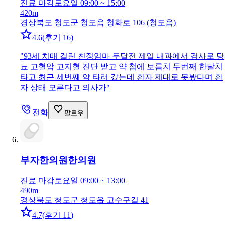
진료 마감
토요일 09:00 ~ 15:00
420m
경상북도 청도군 청도읍 청화로 106 (청도읍)
4.6
(
후기 16
)
"
93세 치매 걸린 친정엄마 두달전 제일 내과에서 검사로 당
뇨 고혈압 고지혈 진단 받고 약 첨에 보름치 두번째 한달치
타고 최근 세번째 약 타러 갔는데 환자 제대로 못봤다며 환
자 상태 모른다고 의사가
"
전화
팔로우
부자한의원
한의원
진료 마감
토요일 09:00 ~ 13:00
490m
경상북도 청도군 청도읍 고수구길 41
4.7
(
후기 11
)