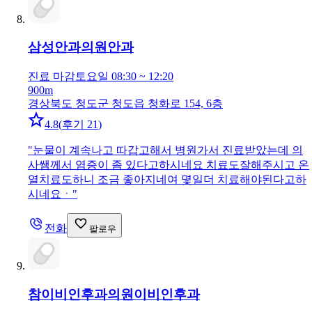
삼성안과의원
안과
진료 마감
토요일 08:30 ~ 12:20
900m
경상북도 청도군 청도읍 청화로 154, 6층
4.8
(
후기 21
)
"
눈물이 계속나고 따갑고해서 병원가서 진료받았는데 의
사쌤께서 염증이 좀 있다고하시네요 치료도잘해주시고 온
열치료도하니 조금 좋아지네여 몇일더 치료해야된다고하
시네요ㆍ
"
전화
팔로우
참이비인후과의원
이비인후과