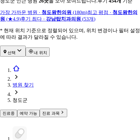
청도군 인근 병원
26
곳
을 모아 보여드립니다.
후기
454
개
기준
가장 가까운 병원
·
청도왕한의원
(
180m
)
최고 평점
·
청도왕한의
원
(
★4.9
)
후기 최다
·
강남탑치과의원
(
53
개
)
* 현재 위치 기준으로 정렬되어 있으며, 위치 변경이나 필터 설정
에 따라 결과가 달라질 수 있습니다.
선택
내 위치
병원 찾기
청도군
진료중
예약 가능
진료 과목