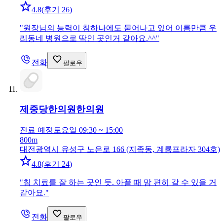
4.8
(
후기 26
)
"
원장님의 능력이 침하나에도 묻어나고 있어 이름만큼 우
리동네 병원으로 딱인 곳인거 같아요.^^
"
전화
팔로우
제중당한의원
한의원
진료 예정
토요일 09:30 ~ 15:00
800m
대전광역시 유성구 노은로 166 (지족동, 계룡프라자 304호)
4.8
(
후기 24
)
"
침 치료를 잘 하는 곳인 듯. 아플 때 맘 편히 갈 수 있을 거
같아요.
"
전화
팔로우