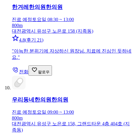
한겨레한의원
한의원
진료 예정
토요일 08:30 ~ 13:00
800m
대전광역시 유성구 노은로 158 (지족동)
4.8
(
후기 21
)
"
아늑한 분위기에 자상하신 원장님. 치료에 진심인 듯하네
요.
"
전화
팔로우
우리동네한의원
한의원
진료 예정
토요일 09:00 ~ 13:00
800m
대전광역시 유성구 노은로 158, 그랜드타운 4층 404호 (지
족동)