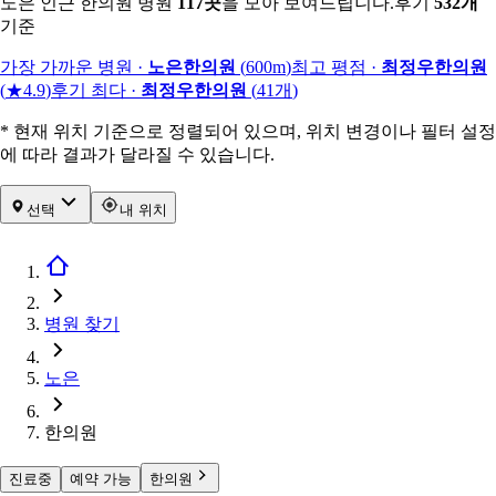
노은 인근 한의원 병원
117
곳
을 모아 보여드립니다.
후기
532
개
기준
가장 가까운 병원
·
노은한의원
(
600m
)
최고 평점
·
최정우한의원
(
★4.9
)
후기 최다
·
최정우한의원
(
41
개
)
* 현재 위치 기준으로 정렬되어 있으며, 위치 변경이나 필터 설정
에 따라 결과가 달라질 수 있습니다.
선택
내 위치
병원 찾기
노은
한의원
진료중
예약 가능
한의원