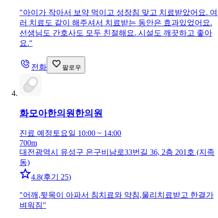
"
아이가 작아서 보약 먹이고 성장침 맞고 치료받았어요. 여
러 치료도 같이 해주셔서 치료받는 동안은 효과있었어요.
선생님도 간호사도 모두 친절해요. 시설도 깨끗하고 좋아
요.
"
전화
팔로우
화모아한의원
한의원
진료 예정
토요일 10:00 ~ 14:00
700m
대전광역시 유성구 은구비남로33번길 36, 2층 201호 (지족
동)
4.8
(
후기 25
)
"
어깨,뒷목이 아파서 침치료와 약침,물리치료받고 한결가
벼워짐
"