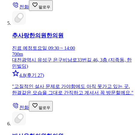
전화
팔로우
추사랑한의원
한의원
진료 예정
토요일 09:30 ~ 14:00
700m
대전광역시 유성구 은구비남로33번길 46, 3층 (지족동, 한
민빌딩)
4.8
(
후기 27
)
"
고질적인 설사 문제로 가야함에도 아직 못가고 있는 곳.
한결같은 모습을 그대로 간직하고 계셔서 꼭 방문할께요.
"
전화
팔로우