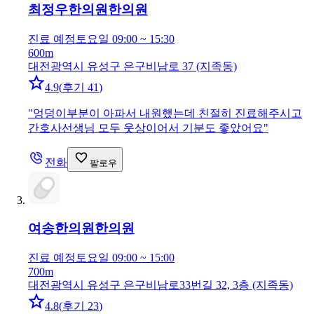
최정우한의원
한의원
진료 예정
토요일 09:00 ~ 15:30
600m
대전광역시 유성구 은구비남로 37 (지족동)
4.9
(
후기 41
)
"
엉덩이부분이 아파서 내원했는데 친절히 진료해주시고
간호사선생님 모두 웃상이어서 기분도 좋았어요
"
전화
팔로우
여송한의원
한의원
진료 예정
토요일 09:00 ~ 15:00
700m
대전광역시 유성구 은구비남로33번길 32, 3층 (지족동)
4.8
(
후기 23
)