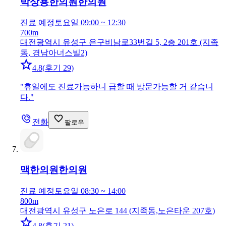
박상용한의원
한의원
진료 예정
토요일 09:00 ~ 12:30
700m
대전광역시 유성구 은구비남로33번길 5, 2층 201호 (지족
동, 경남아너스빌2)
4.8
(
후기 29
)
"
휴일에도 진료가능하니 급할 때 방문가능할 거 같습니
다.
"
전화
팔로우
맥한의원
한의원
진료 예정
토요일 08:30 ~ 14:00
800m
대전광역시 유성구 노은로 144 (지족동,노은타운 207호)
4.8
(
후기 21
)