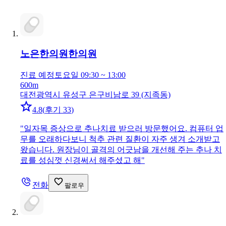
노은한의원
한의원
진료 예정
토요일 09:30 ~ 13:00
600m
대전광역시 유성구 은구비남로 39 (지족동)
4.8
(
후기 33
)
"
일자목 증상으로 추나치료 받으러 방문했어요. 컴퓨터 업
무를 오래하다보니 척추 관련 질환이 자주 생겨 소개받고
왔습니다. 원장님이 골격의 어긋남을 개선해 주는 추나 치
료를 성심껏 신경써서 해주셨고 해
"
전화
팔로우