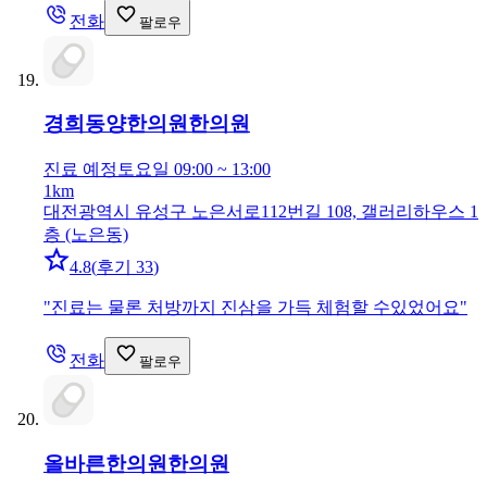
전화
팔로우
경희동양한의원
한의원
진료 예정
토요일 09:00 ~ 13:00
1km
대전광역시 유성구 노은서로112번길 108, 갤러리하우스 1
층 (노은동)
4.8
(
후기 33
)
"
진료는 물론 처방까지 진삼을 가득 체험할 수있었어요
"
전화
팔로우
올바른한의원
한의원