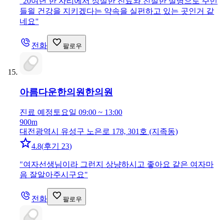
"
20여년 한 자리에서 성실한 진료와 친절한 설명으로 주민
들읠 건강을 지키겠다는 약속을 실펀하고 있는 곳인거 같
네요
"
전화
팔로우
아름다운한의원
한의원
진료 예정
토요일 09:00 ~ 13:00
900m
대전광역시 유성구 노은로 178, 301호 (지족동)
4.8
(
후기 23
)
"
여자선생님이라 그런지 상냥하시고 좋아요 같은 여자마
음 잘알아주시구요
"
전화
팔로우