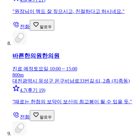
"
원장님이 맥도 잘 짚으시고, 친절하다고 하시네요.
"
전화
팔로우
바른한의원
한의원
진료 예정
토요일 10:00 ~ 15:00
800m
대전광역시 유성구 은구비남로33번길 61, 2층 (지족동)
4.7
(
후기 19
)
"
때로는 한첩의 보약이 보산의 최고봉이 될 수 있을 듯.
"
전화
팔로우