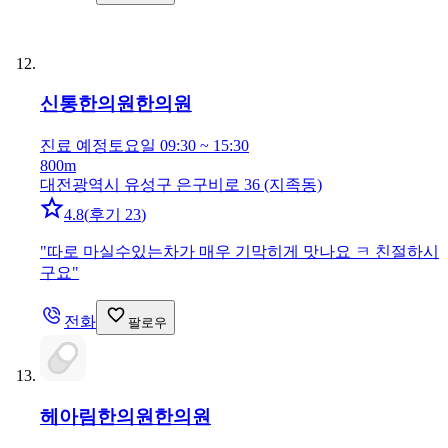
신통한의원
한의원
진료 예정
토요일 09:30 ~ 15:30
800m
대전광역시 유성구 은구비로 36 (지족동)
4.8
(
후기 23
)
"
따로 마실수있는차가 매우 기막히게 맛나요 ㅋ 친절하시
구요
"
전화
팔로우
헤아림한의원
한의원