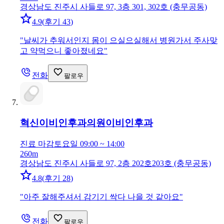
경상남도 진주시 사들로 97, 3층 301, 302호 (충무공동)
4.9
(
후기 43
)
"
날씨가 추워서인지 몸이 으실으실해서 병원가서 주사맞
고 약먹으니 좋아졌네요
"
전화
팔로우
혁신이비인후과의원
이비인후과
진료 마감
토요일 09:00 ~ 14:00
260m
경상남도 진주시 사들로 97, 2층 202호203호 (충무공동)
4.8
(
후기 28
)
"
아주 잘해주셔서 감기기 싹다 나을 것 같아요
"
전화
팔로우