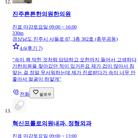
진주튼튼한의원
한의원
진료 마감
토요일 09:00 ~ 16:00
330m
경상남도 진주시 사들로 87, 3층 302호 (충무공동)
4.6
(
후기 7
)
"
속이 꽉 막힌 것처럼 답답하고 오한까지 들어서 고생하다
가한의원을 찾아갔던 적이 있거든요 제가 겁이 많아서 침
맞는 걸 정말 무서워하는데 제가 진료받다가 속이 너무 안
좋아서 얼굴이 하얗게
"
전화
팔로우
혁신프롤로의원
내과, 정형외과
진료 마감
토요일 09:00 ~ 13:00