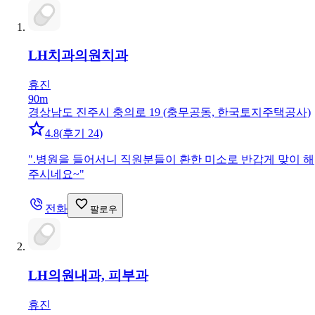
LH치과의원
치과
휴진
90m
경상남도 진주시 충의로 19 (충무공동, 한국토지주택공사)
4.8
(
후기 24
)
"
.병원을 들어서니 직원분들이 환한 미소로 반갑게 맞이 해
주시네요~
"
전화
팔로우
LH의원
내과, 피부과
휴진