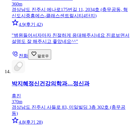
360m
경상남도 진주시 에나로175번길 11, 2034호 (충무공동, 혁
신도시중흥에스-클래스센트럴시티4단지)
4.9
(
후기 42
)
"
병원들어서자마자 친절하게 응대해주시네요 진료보면서
설명도 잘 해주시고 좋았네요^^
"
전화
팔로우
박지혜정신건강의학과…
정신과
휴진
370m
경상남도 진주시 사들로 83, 미일빌딩 3층 302호 (충무공
동)
4.8
(
후기 28
)