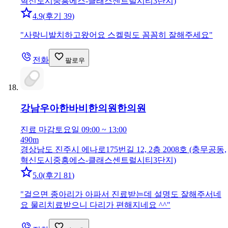
혁신도시중흥에스-클래스센트럴시티3단지)
4.9
(
후기 39
)
"
사랑니발치하고왔어요 스켈링도 꼼꼼히 잘해주세요
"
전화
팔로우
강남우아한바비한의원
한의원
진료 마감
토요일 09:00 ~ 13:00
490m
경상남도 진주시 에나로175번길 12, 2층 2008호 (충무공동,
혁신도시중흥에스-클래스센트럴시티3단지)
5.0
(
후기 81
)
"
걸으면 종아리가 아파서 진료받는데 설명도 잘해주서네
요 물리치료받으니 다리가 편해지네요 ^^
"