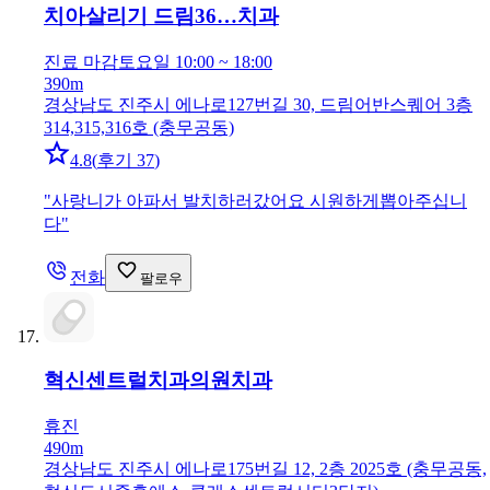
치아살리기 드림36…
치과
진료 마감
토요일 10:00 ~ 18:00
390m
경상남도 진주시 에나로127번길 30, 드림어반스퀘어 3층
314,315,316호 (충무공동)
4.8
(
후기 37
)
"
사랑니가 아파서 발치하러갔어요 시원하게뽑아주십니
다
"
전화
팔로우
혁신센트럴치과의원
치과
휴진
490m
경상남도 진주시 에나로175번길 12, 2층 2025호 (충무공동,