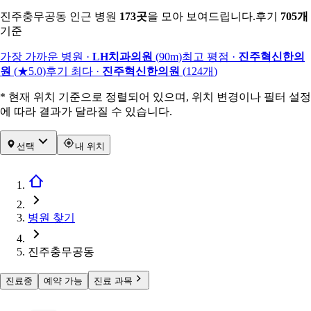
진주충무공동 인근 병원
173
곳
을 모아 보여드립니다.
후기
705
개
기준
가장 가까운 병원
·
LH치과의원
(
90m
)
최고 평점
·
진주혁신한의
원
(
★5.0
)
후기 최다
·
진주혁신한의원
(
124
개
)
* 현재 위치 기준으로 정렬되어 있으며, 위치 변경이나 필터 설정
에 따라 결과가 달라질 수 있습니다.
선택
내 위치
병원 찾기
진주충무공동
진료중
예약 가능
진료 과목