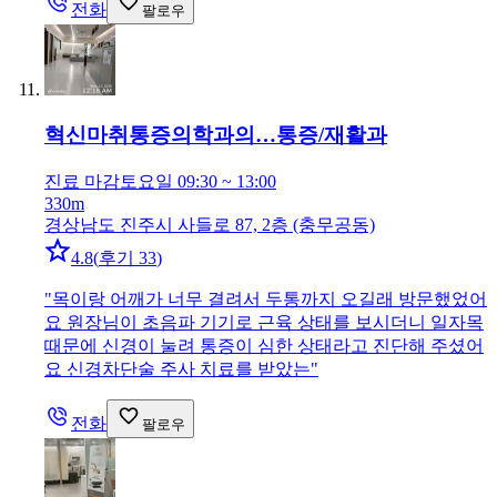
전화
팔로우
혁신마취통증의학과의…
통증/재활과
진료 마감
토요일 09:30 ~ 13:00
330m
경상남도 진주시 사들로 87, 2층 (충무공동)
4.8
(
후기 33
)
"
목이랑 어깨가 너무 결려서 두통까지 오길래 방문했었어
요 원장님이 초음파 기기로 근육 상태를 보시더니 일자목
때문에 신경이 눌려 통증이 심한 상태라고 진단해 주셨어
요 신경차단술 주사 치료를 받았는
"
전화
팔로우