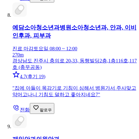
예담소아청소년과병원
소아청소년과, 안과, 이비
인후과, 피부과
진료 마감
토요일 08:00 ~ 12:00
270m
경상남도 진주시 충의로 20-33, 동행빌딩2층,1층116호,117
호 (충무공동)
4.7
(
후기 19
)
"
집에 아들이 목감기로 기침이 심해서 병원가서 주사맞고
약머고나니 기침도 덜하고 좋아지네요7
"
전화
팔로우