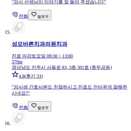
"
의사 선생님이 이야기를 잘 들어 주셨습니다
"
전화
팔로우
성모바른치과의원
치과
진료 마감
토요일 09:30 ~ 13:00
370m
경상남도 진주시 사들로 83, 3층 301호 (충무공동)
4.8
(
후기 33
)
"
의사샘 간호사분도 친절하시고 진료도 안아푸게 잘해주
시네요7
"
전화
팔로우