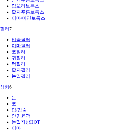
입꼬리보톡스
팔자주름보톡스
이마/미간보톡스
필러
7
입술필러
이마필러
코필러
귀필러
턱필러
팔자필러
눈밑필러
성형
6
눈
코
입/입술
안면윤곽
눈밑지방
HOT
이마