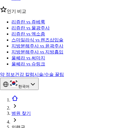
인기 비교
리쥬란 vs 쥬베룩
리쥬란 vs 물광주사
리쥬란 vs 엑소좀
스마일라식 vs 렌즈삽입술
지방분해주사 vs 윤곽주사
지방분해주사 vs 지방흡입
울쎄라 vs 써마지
울쎄라 vs 슈링크
약 정보
건강 칼럼
시술/수술 꿀팁
한국어
병원 찾기
의령군