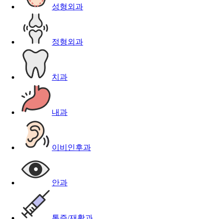
성형외과
정형외과
치과
내과
이비인후과
안과
통증/재활과