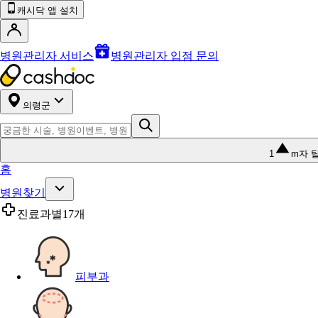
캐시닥 앱 설치
병원관리자 서비스
병원관리자 입점 문의
의령군
1
m자 
홈
병원찾기
진료과별
17개
피부과