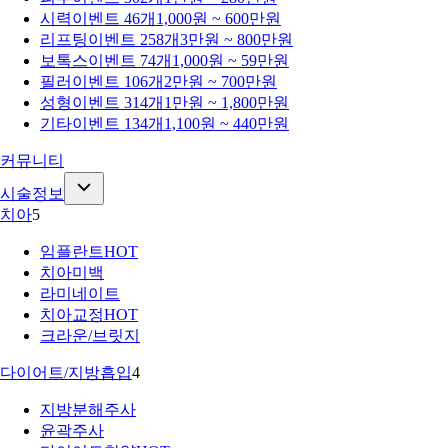
시력
이벤트 46개
1,000원 ~ 600만원
리프팅
이벤트 258개
3만원 ~ 800만원
보톡스
이벤트 74개
1,000원 ~ 59만원
필러
이벤트 106개
2만원 ~ 700만원
성형
이벤트 314개
1만원 ~ 1,800만원
기타
이벤트 134개
1,100원 ~ 440만원
커뮤니티
시술정보
치아
5
임플란트
HOT
치아미백
라미네이트
치아교정
HOT
크라운/브릿지
다이어트/지방흡입
4
지방분해주사
윤곽주사