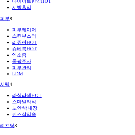
다이어트한약
HOT
지방흡입
피부
8
피부레이저
스킨부스터
리쥬란
HOT
쥬베룩
HOT
엑소좀
물광주사
피부관리
LDM
시력
4
라식라섹
HOT
스마일라식
노안/백내장
렌즈삽입술
리프팅
8