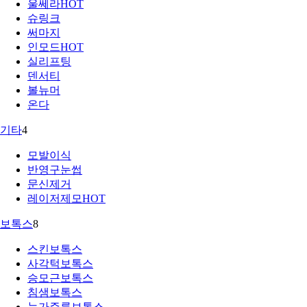
울쎄라
HOT
슈링크
써마지
인모드
HOT
실리프팅
덴서티
볼뉴머
온다
기타
4
모발이식
반영구눈썹
문신제거
레이저제모
HOT
보톡스
8
스킨보톡스
사각턱보톡스
승모근보톡스
침샘보톡스
눈가주름보톡스