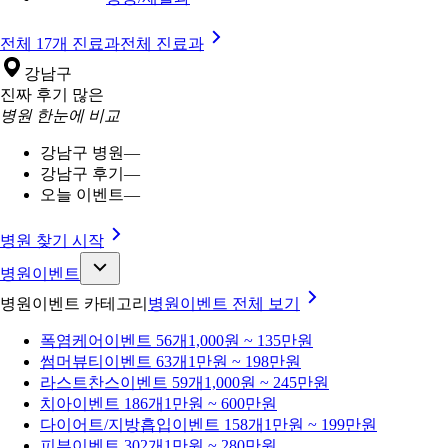
전체 17개 진료과
전체 진료과
강남구
진짜 후기 많은
병원 한눈에 비교
강남구 병원
—
강남구 후기
—
오늘 이벤트
—
병원 찾기 시작
병원이벤트
병원이벤트 카테고리
병원이벤트
전체 보기
폭염케어
이벤트 56개
1,000원 ~ 135만원
썸머뷰티
이벤트 63개
1만원 ~ 198만원
라스트찬스
이벤트 59개
1,000원 ~ 245만원
치아
이벤트 186개
1만원 ~ 600만원
다이어트/지방흡입
이벤트 158개
1만원 ~ 199만원
피부
이벤트 302개
1만원 ~ 280만원