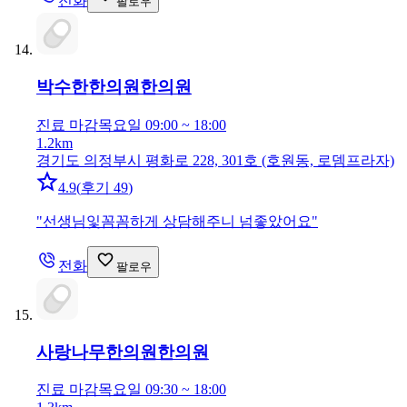
전화
팔로우
박수한한의원
한의원
진료 마감
목요일 09:00 ~ 18:00
1.2km
경기도 의정부시 평화로 228, 301호 (호원동, 로뎀프라자)
4.9
(
후기 49
)
"
선생님잋꼼꼼하게 상담해주니 넘좋았어요
"
전화
팔로우
사랑나무한의원
한의원
진료 마감
목요일 09:30 ~ 18:00