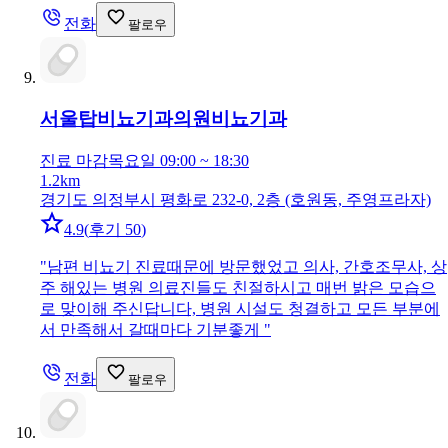
전화
팔로우
서울탑비뇨기과의원
비뇨기과
진료 마감
목요일 09:00 ~ 18:30
1.2km
경기도 의정부시 평화로 232-0, 2층 (호원동, 주영프라자)
4.9
(
후기 50
)
"
남편 비뇨기 진료때문에 방문했었고 의사, 간호조무사, 상
주 해있는 병원 의료진들도 친절하시고 매번 밝은 모습으
로 맞이해 주신답니다, 병원 시설도 청결하고 모든 부분에
서 만족해서 갈때마다 기분좋게
"
전화
팔로우