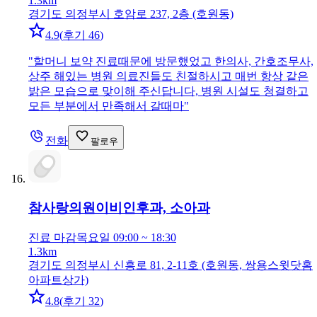
1.3km
경기도 의정부시 호암로 237, 2층 (호원동)
4.9
(
후기 46
)
"
할머니 보약 진료때문에 방문했었고 한의사, 간호조무사,
상주 해있는 병원 의료진들도 친절하시고 매번 항상 같은
밝은 모습으로 맞이해 주신답니다, 병원 시설도 청결하고
모든 부분에서 만족해서 갈때마
"
전화
팔로우
참사랑의원
이비인후과, 소아과
진료 마감
목요일 09:00 ~ 18:30
1.3km
경기도 의정부시 신흥로 81, 2-11호 (호원동, 쌍용스윗닷홈
아파트상가)
4.8
(
후기 32
)