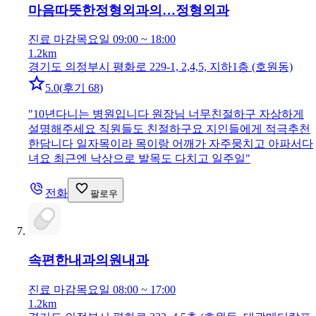
마음따뜻한정형외과의…
정형외과
진료 마감
목요일 09:00 ~ 18:00
1.2km
경기도 의정부시 평화로 229-1, 2,4,5, 지하1층 (호원동)
5.0
(
후기 68
)
"
10년다니는 병원입니다 원장님 너무친절하구 자상하게
설명해주세요 직원들도 친절하구요 지인들에게 적극추천
한담니다 일자목이라 목이랑 어깨가 자주뭉치고 아파서다
녀요 최근엔 낙상으로 발목도 다치고 일주일
"
전화
팔로우
속편한내과의원
내과
진료 마감
목요일 08:00 ~ 17:00
1.2km