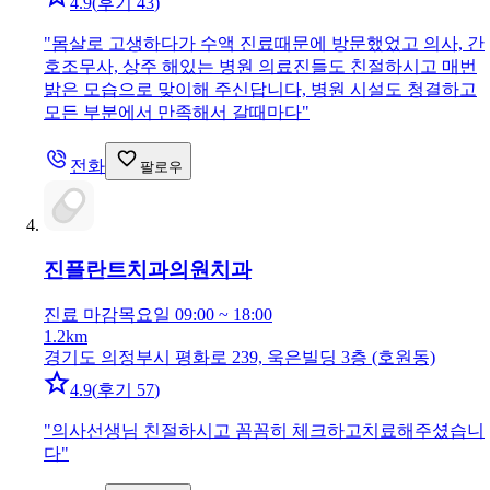
4.9
(
후기 43
)
"
몸살로 고생하다가 수액 진료때문에 방문했었고 의사, 간
호조무사, 상주 해있는 병원 의료진들도 친절하시고 매번
밝은 모습으로 맞이해 주신답니다, 병원 시설도 청결하고
모든 부분에서 만족해서 갈때마다
"
전화
팔로우
진플란트치과의원
치과
진료 마감
목요일 09:00 ~ 18:00
1.2km
경기도 의정부시 평화로 239, 욱은빌딩 3층 (호원동)
4.9
(
후기 57
)
"
의사선생님 친절하시고 꼼꼼히 체크하고치료해주셨습니
다
"