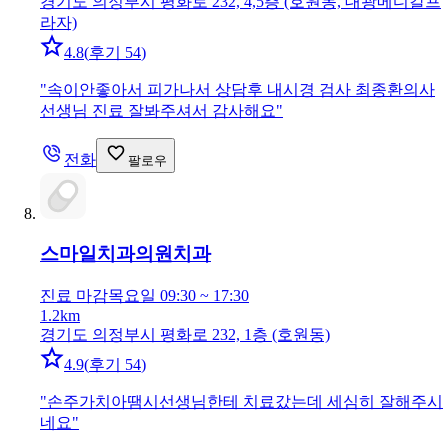
경기도 의정부시 평화로 232, 4,5층 (호원동, 대광메디칼프
라자)
4.8
(
후기 54
)
"
속이안좋아서 피가나서 상담후 내시경 검사 최종환의사
선생님 진료 잘봐주셔서 감사해요
"
전화
팔로우
스마일치과의원
치과
진료 마감
목요일 09:30 ~ 17:30
1.2km
경기도 의정부시 평화로 232, 1층 (호원동)
4.9
(
후기 54
)
"
손주가치아땜시선생님한테 치료갔는데 세심히 잘해주시
네요
"