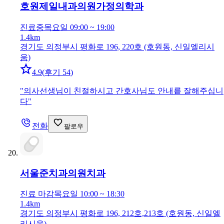
호원제일내과의원
가정의학과
진료중
목요일 09:00 ~ 19:00
1.4km
경기도 의정부시 평화로 196, 220호 (호원동, 신일엘리시
움)
4.9
(
후기 54
)
"
의사선생님이 친절하시고 간호사님도 안내릍 잘해주십니
다
"
전화
팔로우
서울준치과의원
치과
진료 마감
목요일 10:00 ~ 18:30
1.4km
경기도 의정부시 평화로 196, 212호,213호 (호원동, 신일엘
리시움)