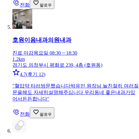
전화
팔로우
호원이음내과의원
내과
진료 마감
목요일 08:30 ~ 18:30
1.2km
경기도 의정부시 평화로 239, 4층 (호원동)
4.7
(
후기 12
)
"
혈압약 타러방문했습니다박유민 원장님 늘친절히 여러질
문을해도 자세히설명해주십니다 우리동네 좋은내과가있
어서든든합니다
"
전화
팔로우