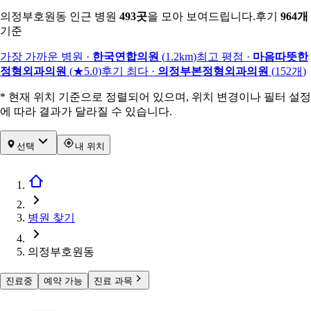
의정부호원동 인근 병원
493
곳
을 모아 보여드립니다.
후기
964
개
기준
가장 가까운 병원
·
한국연합의원
(
1.2km
)
최고 평점
·
마음따뜻한
정형외과의원
(
★5.0
)
후기 최다
·
의정부본정형외과의원
(
152
개
)
* 현재 위치 기준으로 정렬되어 있으며, 위치 변경이나 필터 설정
에 따라 결과가 달라질 수 있습니다.
선택
내 위치
병원 찾기
의정부호원동
진료중
예약 가능
진료 과목