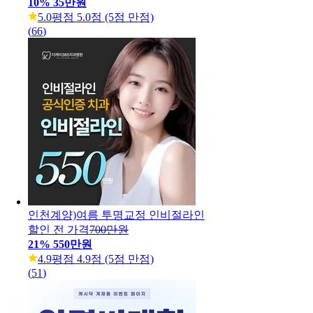
10
%
35만원
5.0
평점 5.0점 (5점 만점)
(
66
)
인천계양)여름 투명교정 인비절라인
할인 전 가격
700만원
21
%
550만원
4.9
평점 4.9점 (5점 만점)
(
51
)