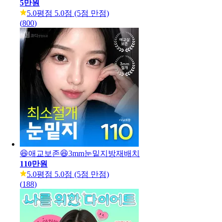
5만원
5.0
평점 5.0점 (5점 만점)
(
800
)
😆애교보존😆3mm눈밑지방재배치
110만원
5.0
평점 5.0점 (5점 만점)
(
188
)