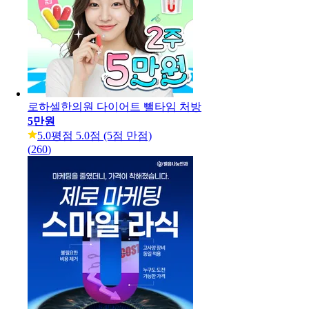
로하셀한의원 다이어트 뺄타임 처방
5만원
5.0
평점 5.0점 (5점 만점)
(
260
)