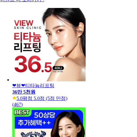
❤뷰❤티타늄리프팅
36만 5천원
5.0
평점 5.0점 (5점 만점)
(
467
)