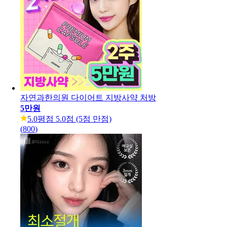
자연과한의원 다이어트 지방사약 처방
5만원
5.0
평점 5.0점 (5점 만점)
(
800
)