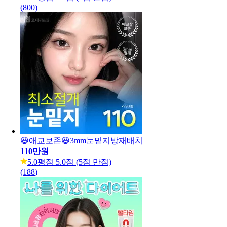
(
800
)
😆애교보존😆3mm눈밑지방재배치
110만원
5.0
평점 5.0점 (5점 만점)
(
188
)