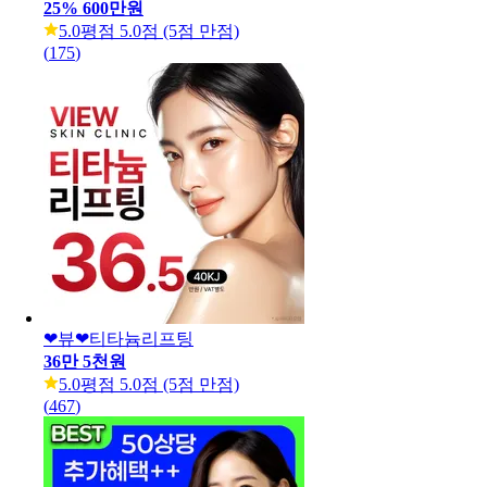
25
%
600만원
5.0
평점 5.0점 (5점 만점)
(
175
)
❤뷰❤티타늄리프팅
36만 5천원
5.0
평점 5.0점 (5점 만점)
(
467
)