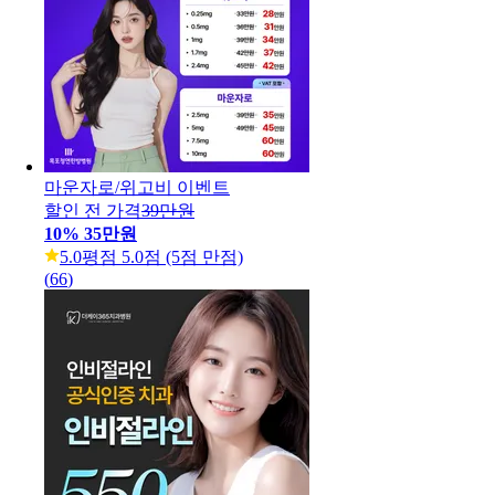
마운자로/위고비 이벤트
할인 전 가격
39만원
10
%
35만원
5.0
평점 5.0점 (5점 만점)
(
66
)