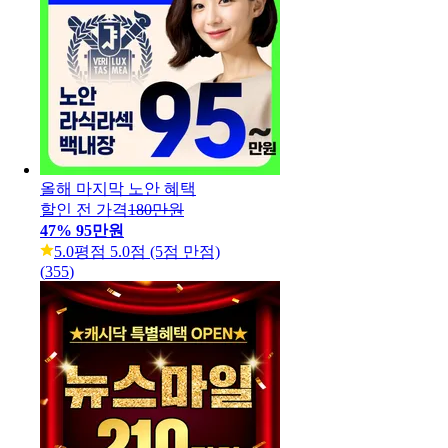
올해 마지막 노안 혜택
할인 전 가격
180만원
47
%
95만원
5.0
평점 5.0점 (5점 만점)
(
355
)