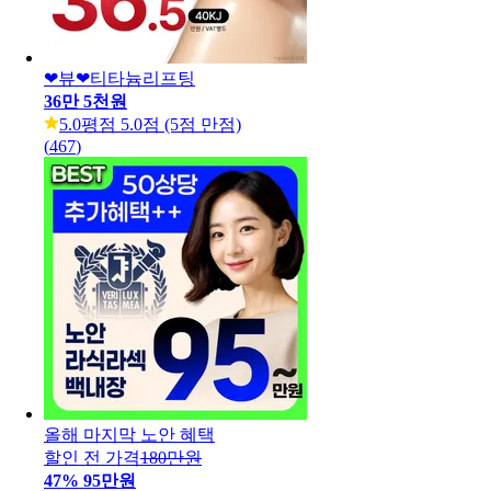
❤뷰❤티타늄리프팅
36만 5천원
5.0
평점 5.0점 (5점 만점)
(
467
)
올해 마지막 노안 혜택
할인 전 가격
180만원
47
%
95만원