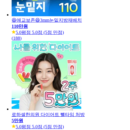
😆애교보존😆3mm눈밑지방재배치
110만원
5.0
평점 5.0점 (5점 만점)
(
188
)
로하셀한의원 다이어트 뺄타임 처방
5만원
5.0
평점 5.0점 (5점 만점)