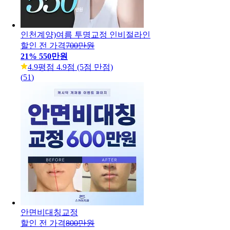
인천계양)여름 투명교정 인비절라인
할인 전 가격
700만원
21
%
550만원
4.9
평점 4.9점 (5점 만점)
(
51
)
안면비대칭교정
할인 전 가격
800만원