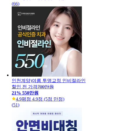
(
66
)
인천계양)여름 투명교정 인비절라인
할인 전 가격
700만원
21
%
550만원
4.9
평점 4.9점 (5점 만점)
(
51
)