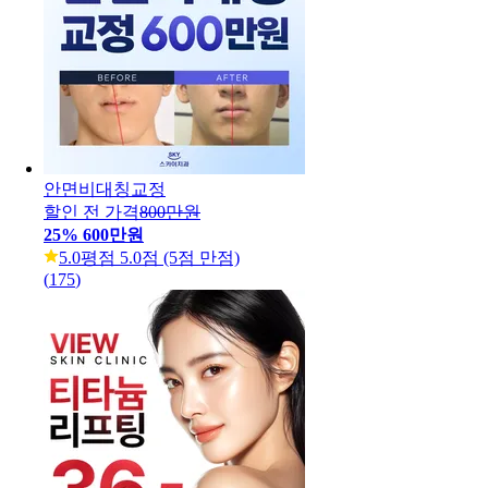
안면비대칭교정
할인 전 가격
800만원
25
%
600만원
5.0
평점 5.0점 (5점 만점)
(
175
)