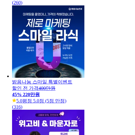
(
260
)
밝음나눔 스마일 특별이벤트
할인 전 가격
400만원
45
%
220만원
5.0
평점 5.0점 (5점 만점)
(
316
)