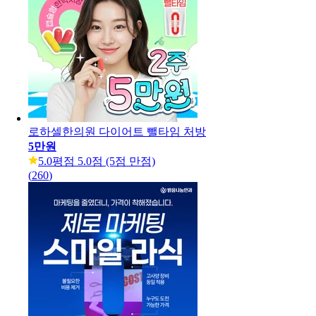
로하셀한의원 다이어트 뺄타임 처방
5만원
5.0
평점 5.0점 (5점 만점)
(
260
)