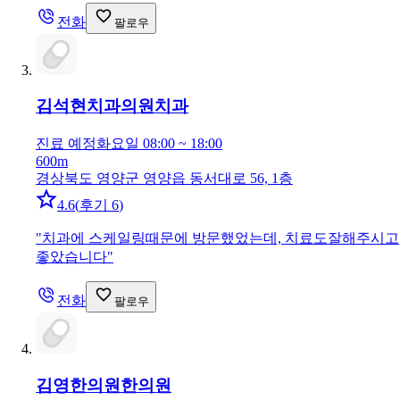
전화
팔로우
김석현치과의원
치과
진료 예정
화요일 08:00 ~ 18:00
600m
경상북도 영양군 영양읍 동서대로 56, 1층
4.6
(
후기 6
)
"
치과에 스케일링때문에 방문했었는데, 치료도잘해주시고
좋았습니다
"
전화
팔로우
김영한의원
한의원