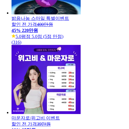
밝음나눔 스마일 특별이벤트
할인 전 가격
400만원
45
%
220만원
5.0
평점 5.0점 (5점 만점)
(
316
)
마운자로/위고비 이벤트
할인 전 가격
39만원