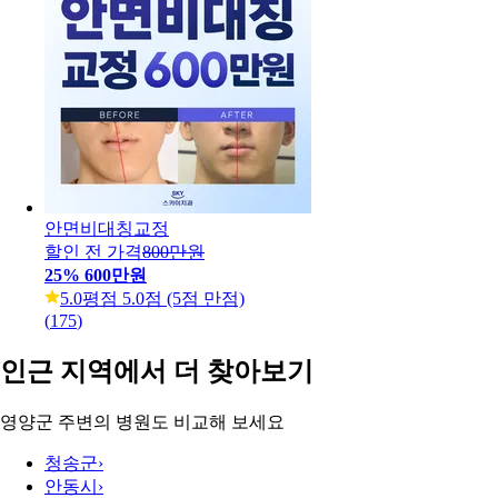
안면비대칭교정
할인 전 가격
800만원
25
%
600만원
5.0
평점 5.0점 (5점 만점)
(
175
)
인근 지역에서 더 찾아보기
영양군 주변의 병원도 비교해 보세요
청송군
›
안동시
›