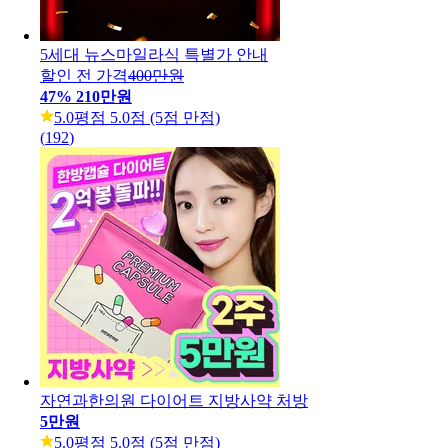
5세대 뉴스마일라식 특별가 안내
할인 전 가격
400만원
47
%
210만원
5.0
평점 5.0점 (5점 만점)
(
192
)
자연과한의원 다이어트 지방사약 처방
5만원
5.0
평점 5.0점 (5점 만점)