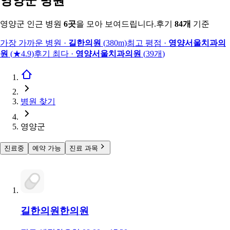
영양군 병원
영양군 인근 병원
6
곳
을 모아 보여드립니다.
후기
84
개
기준
가장 가까운 병원
·
길한의원
(
380m
)
최고 평점
·
영양서울치과의
원
(
★4.9
)
후기 최다
·
영양서울치과의원
(
39
개
)
병원 찾기
영양군
진료중
예약 가능
진료 과목
길한의원
한의원