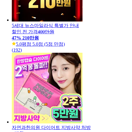
5세대 뉴스마일라식 특별가 안내
할인 전 가격
400만원
47
%
210만원
5.0
평점 5.0점 (5점 만점)
(
192
)
자연과한의원 다이어트 지방사약 처방