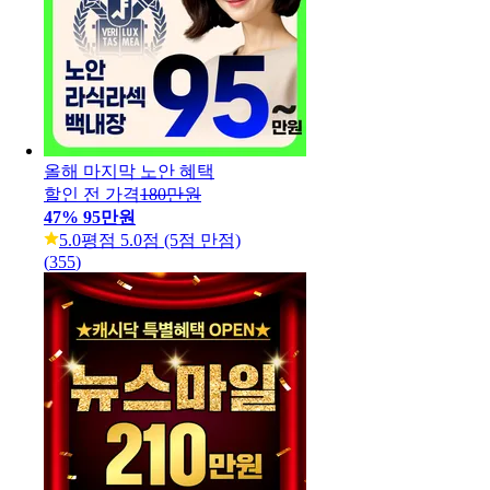
올해 마지막 노안 혜택
할인 전 가격
180만원
47
%
95만원
5.0
평점 5.0점 (5점 만점)
(
355
)