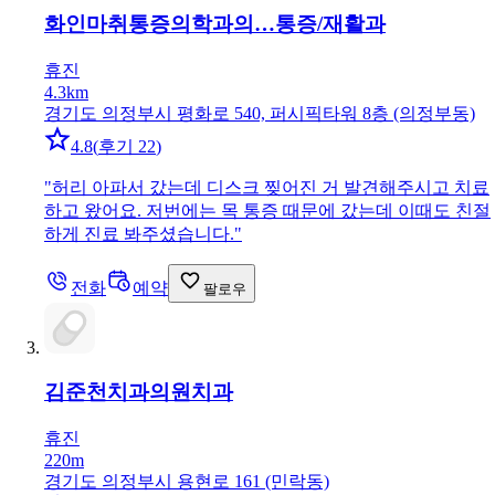
화인마취통증의학과의…
통증/재활과
휴진
4.3km
경기도 의정부시 평화로 540, 퍼시픽타워 8층 (의정부동)
4.8
(
후기 22
)
"
허리 아파서 갔는데 디스크 찢어진 거 발견해주시고 치료
하고 왔어요. 저번에는 목 통증 때문에 갔는데 이때도 친절
하게 진료 봐주셨습니다.
"
전화
예약
팔로우
김준천치과의원
치과
휴진
220m
경기도 의정부시 용현로 161 (민락동)