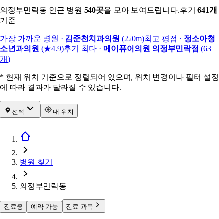
의정부민락동 인근 병원
540
곳
을 모아 보여드립니다.
후기
641
개
기준
가장 가까운 병원
·
김준천치과의원
(
220m
)
최고 평점
·
정소아청
소년과의원
(
★4.9
)
후기 최다
·
메이퓨어의원 의정부민락점
(
63
개
)
* 현재 위치 기준으로 정렬되어 있으며, 위치 변경이나 필터 설정
에 따라 결과가 달라질 수 있습니다.
선택
내 위치
병원 찾기
의정부민락동
진료중
예약 가능
진료 과목