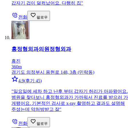
갑자기 겁이 덜컥났어요. 다행히 집
"
전화
팔로우
홍정형외과의원
정형외과
휴진
360m
경기도 의정부시 용현로 148, 3층 (민락동)
4.9
(
후기 45
)
"
일요일에 세차 하고 난후 부터 갑자기 허리가 아파왔어요.
병원을 찾다보니 홍정형외과가 가까워서 진료를 받으러 가
게됐어요. 기본적인 검사로 x-ray 촬영하고 결과도 설명해
주셨는데 약처방받고 잘
"
전화
팔로우