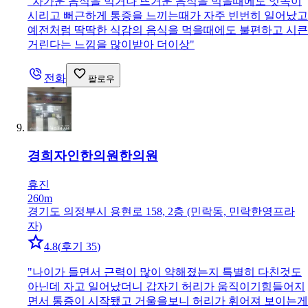
"
차가운 음식을 먹거나 뜨거운 음식을 먹을때에도 잇속이
시리고 뻐근하게 통증을 느끼는때가 자주 빈번히 일어났고
예전처럼 딱딱한 식감의 음식을 먹을때에도 불편하고 시큰
거린다는 느낌을 많이받아 더이상
"
전화
팔로우
경희자인한의원
한의원
휴진
260m
경기도 의정부시 용현로 158, 2층 (민락동, 민락한영프라
자)
4.8
(
후기 35
)
"
나이가 들면서 근력이 많이 약해졌는지 특별히 다친것도
아닌데 자고 일어났더니 갑자기 허리가 움직이기힘들어지
면서 통증이 시작됐고 거울을보니 허리가 휘어져 보이는게