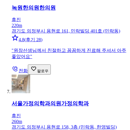
녹원한의원
한의원
휴진
220m
경기도 의정부시 용현로 161, 민락빌딩 401호 (민락동)
4.8
(
후기 28
)
"
원장선생님께서 친절하고 꼼꼼하게 진료해 주셔서 아주
좋았어요
"
전화
팔로우
서울가정의학과의원
가정의학과
휴진
260m
경기도 의정부시 용현로 158, 3층 (민락동, 한영빌딩)