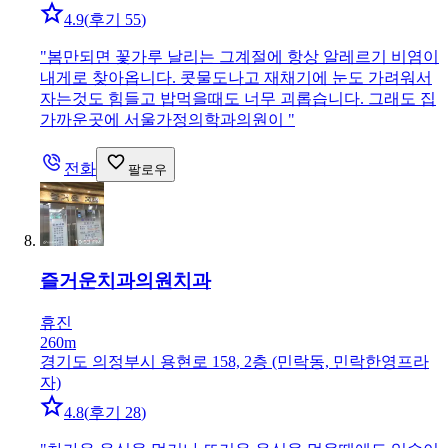
4.9
(
후기 55
)
"
봄만되면 꽃가루 날리는 그계절에 항상 알레르기 비염이
내게로 찾아옵니다. 콧물도나고 재채기에 눈도 가려워서
자는것도 힘들고 밥먹을때도 너무 괴롭습니다. 그래도 집
가까운곳에 서울가정의학과의원이
"
전화
팔로우
즐거운치과의원
치과
휴진
260m
경기도 의정부시 용현로 158, 2층 (민락동, 민락한영프라
자)
4.8
(
후기 28
)