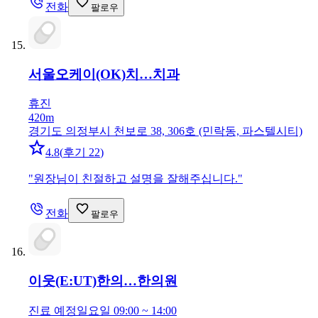
전화
팔로우
서울오케이(OK)치…
치과
휴진
420m
경기도 의정부시 천보로 38, 306호 (민락동, 파스텔시티)
4.8
(
후기 22
)
"
원장님이 친절하고 설명을 잘해주십니다.
"
전화
팔로우
이웃(E:UT)한의…
한의원
진료 예정
일요일 09:00 ~ 14:00