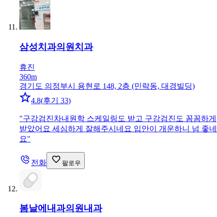
삼성치과의원
치과
휴진
360m
경기도 의정부시 용현로 148, 2층 (민락동, 대경빌딩)
4.8
(
후기 33
)
"
구강검진차내원학 스케일링도 받고 구강검진도 꼼꼼하게
받았어요 세심하게 잘해주시네요 입안이 개운하니 넘 좋네
요
"
전화
팔로우
봄날에내과의원
내과