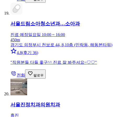
서울드림소아청소년과…
소아과
진료 예정
일요일 10:00 ~ 16:00
450m
경기도 의정부시 천보로 44, 8,10층 (민락동, 해동본타워)
4.8
(
후기 36
)
"
직원분들 다들 좋구^^ 진료 잘 봐주셔요~♡♡
"
전화
팔로우
서울진정치과의원
치과
휴진