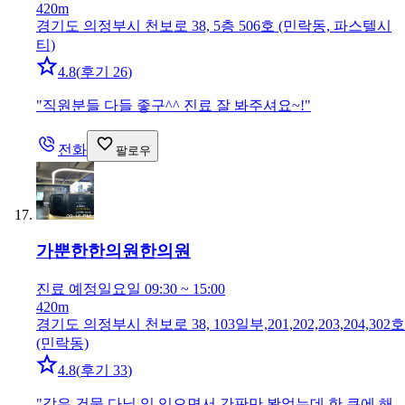
420m
경기도 의정부시 천보로 38, 5층 506호 (민락동, 파스텔시
티)
4.8
(
후기 26
)
"
직원분들 다들 좋구^^ 진료 잘 봐주셔요~!
"
전화
팔로우
가뿐한한의원
한의원
진료 예정
일요일 09:30 ~ 15:00
420m
경기도 의정부시 천보로 38, 103일부,201,202,203,204,302호
(민락동)
4.8
(
후기 33
)
"
같은 건물 다닐 일 있으면서 간판만 봤었는데 한 큐에 해