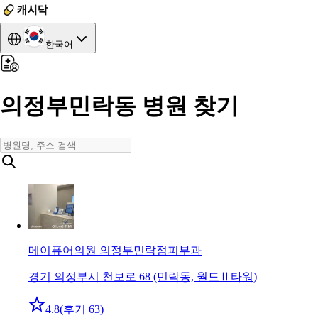
한국어
의정부민락동 병원 찾기
메이퓨어의원 의정부민락점
피부과
경기 의정부시 천보로 68 (민락동, 월드Ⅱ타워)
4.8
(후기 63)