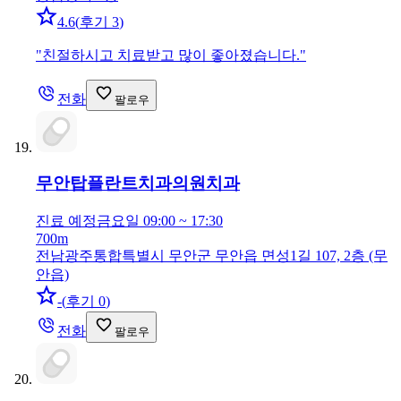
4.6
(
후기 3
)
"
친절하시고 치료받고 많이 좋아졌습니다.
"
전화
팔로우
무안탑플란트치과의원
치과
진료 예정
금요일 09:00 ~ 17:30
700m
전남광주통합특별시 무안군 무안읍 면성1길 107, 2층 (무
안읍)
-
(
후기 0
)
전화
팔로우