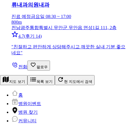
류내과의원
내과
진료 예정
금요일 08:30 ~ 17:00
800m
전남광주통합특별시 무안군 무안읍 면성1길 111, 2층
4.7
(
후기 14
)
"
친절하고 편안하게 상담해주시고 깨끗한 실내 기분 좋으
네요
"
전화
팔로우
지도 보기
목록 보기
현 지도에서 검색
홈
병원이벤트
병원 찾기
커뮤니티