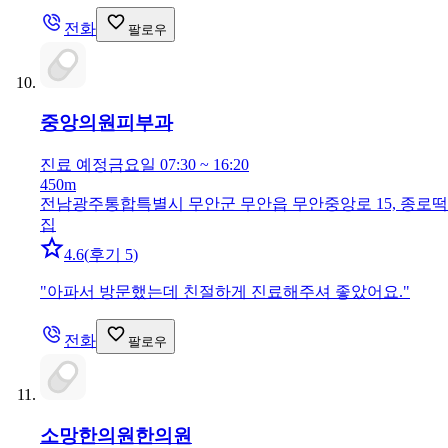
전화
팔로우
중앙의원
피부과
진료 예정
금요일 07:30 ~ 16:20
450m
전남광주통합특별시 무안군 무안읍 무안중앙로 15, 종로떡
집
4.6
(
후기 5
)
"
아파서 방문했는데 친절하게 진료해주셔 좋았어요.
"
전화
팔로우
소망한의원
한의원