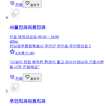
전화
팔로우
서울안과의원
안과
진료 예정
금요일 09:30 ~ 18:00
400m
전남광주통합특별시 무안군 무안읍 무안중앙로 5
4.9
(
후기 40
)
"
시설이 정말 쾌적한 환경이 좋고 의사선생님과 간호사분
들 너무 친절해요
"
전화
팔로우
무안치과의원
치과