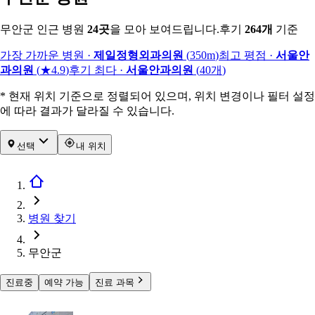
무안군 인근 병원
24
곳
을 모아 보여드립니다.
후기
264
개
기준
가장 가까운 병원
·
제일정형외과의원
(
350m
)
최고 평점
·
서울안
과의원
(
★4.9
)
후기 최다
·
서울안과의원
(
40
개
)
* 현재 위치 기준으로 정렬되어 있으며, 위치 변경이나 필터 설정
에 따라 결과가 달라질 수 있습니다.
선택
내 위치
병원 찾기
무안군
진료중
예약 가능
진료 과목