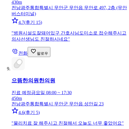
430m
전남광주통합특별시 무안군 무안읍 무안로 497, 2층 (무안
버스터미널)
4.7
(
후기 15
)
"
병원시설도잘돼어있구 간호사님도미소로 접수해주시고
의사선생님도 친절하시네요
"
전화
팔로우
으뜸한의원
한의원
진료 예정
금요일 08:00 ~ 17:30
450m
전남광주통합특별시 무안군 무안읍 성안길 23
4.6
(
후기 5
)
"
물리치료 잘 해주시고 친절해서 오늘도 너무 좋았어요
"