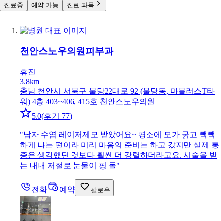
진료중
예약 가능
진료 과목
천안스노우의원
피부과
휴진
3.8km
충남 천안시 서북구 불당22대로 92 (불당동, 마블러스T타
워) 4층 403~406, 415호 천안스노우의원
5.0
(
후기 77
)
"
남자 수염 레이저제모 받았어요~ 평소에 모가 굵고 빽빽
하게 나는 편이라 미리 마음의 준비는 하고 갔지만 실제 통
증은 생각했던 것보다 훨씬 더 강렬하더라고요. 시술을 받
는 내내 저절로 눈물이 핑 돌
"
전화
예약
팔로우