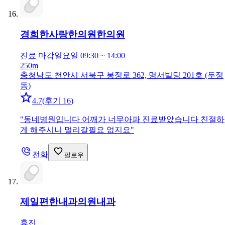
경희한사랑한의원
한의원
진료 마감
일요일 09:30 ~ 14:00
250m
충청남도 천안시 서북구 봉정로 362, 명서빌딩 201호 (두정
동)
4.7
(
후기 16
)
"
동네병원입니다 어깨가 너무아파 진료받았습니다 친절하
게 해주시니 멀리갈필요 없지요
"
전화
팔로우
제일편한내과의원
내과
휴진