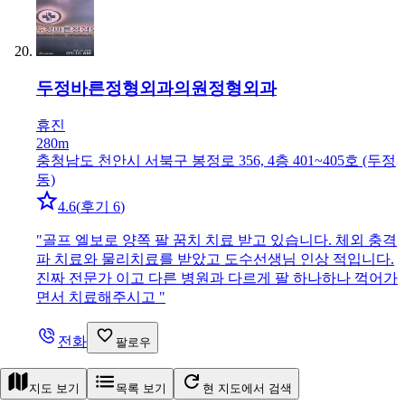
두정바른정형외과의원
정형외과
휴진
280m
충청남도 천안시 서북구 봉정로 356, 4층 401~405호 (두정
동)
4.6
(
후기 6
)
"
골프 엘보로 양쪽 팔 꿈치 치료 받고 있습니다. 체외 충격
파 치료와 물리치료를 받았고 도수선생님 인상 적입니다.
진짜 전문가 이고 다른 병원과 다르게 팔 하나하나 꺽어가
면서 치료해주시고
"
전화
팔로우
지도 보기
목록 보기
현 지도에서 검색