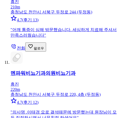
휴진
210m
충청남도 천안시 서북구 두정로 244 (두정동)
4.7
(
후기 13
)
"
어깨 통증이 심해 방문했습니다. 세심하게 치료해 주셔서
만족스러웠습니다
"
전화
팔로우
멘파워비뇨기과의원
비뇨기과
휴진
220m
충청남도 천안시 서북구 두정로 220, 4층 (두정동)
4.7
(
후기 12
)
"
의사명 .이태경 요로 결석때문에 방문했는대 원장님이 모
든 직접하시면서 너무친절 하셨어요
"