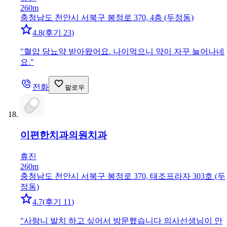
260m
충청남도 천안시 서북구 봉정로 370, 4층 (두정동)
4.8
(
후기 23
)
"
혈압 당뇨약 받아왔어요. 나이먹으니 약이 자꾸 늘어나네
요.
"
전화
팔로우
이편한치과의원
치과
휴진
260m
충청남도 천안시 서북구 봉정로 370, 태조프라자 303호 (두
정동)
4.7
(
후기 11
)
"
사랑니 발치 하고 싶어서 방문했습니다 의사선생님이 안