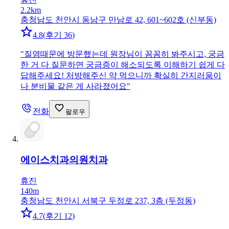
2.2km
충청남도 천안시 동남구 만남로 42, 601~602호 (신부동)
4.8
(
후기 36
)
"
질염때문에 방문했는데 원장님이 꼼꼼히 봐주시고, 궁금
한 거 다 질문하면 궁금증이 해소되도록 이해하기 쉽게 다
답해주세요! 처방해주신 약 먹으니까 확실히 간지러움이
나 분비물 같은 게 사라졌어요
"
전화
팔로우
에이스치과의원
치과
휴진
140m
충청남도 천안시 서북구 두정로 237, 3층 (두정동)
4.7
(
후기 12
)