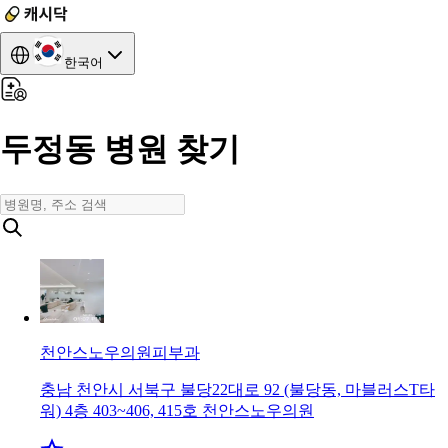
한국어
두정동 병원 찾기
천안스노우의원
피부과
충남 천안시 서북구 불당22대로 92 (불당동, 마블러스T타
워) 4층 403~406, 415호 천안스노우의원