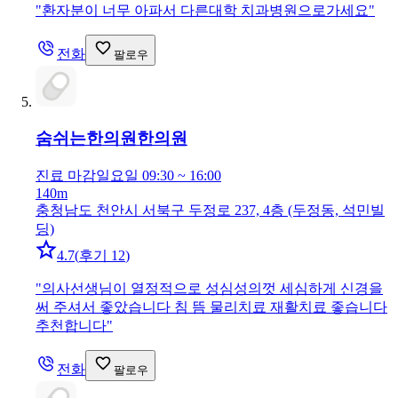
"
환자분이 너무 아파서 다른대학 치과병원으로가세요
"
전화
팔로우
숨쉬는한의원
한의원
진료 마감
일요일 09:30 ~ 16:00
140m
충청남도 천안시 서북구 두정로 237, 4층 (두정동, 석민빌
딩)
4.7
(
후기 12
)
"
의사선생님이 열정적으로 성심성의껏 세심하게 신경을
써 주셔서 좋았습니다 침 뜸 물리치료 재활치료 좋습니다
추천합니다
"
전화
팔로우