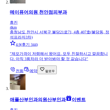
메이퓨어의원 천안점
피부과
휴진
4km
충청남도 천안시 서북구 불당21로71, 4층 407호(불당동, 정
석프라자3차)
4.9
(
후기 344
)
"
제모가격이 저렴해서 왔어요. 모두 친절하시고 깔끔합니
다. 아직 3회차라 더 받아봐야 할 것 같습니다
"
전화
예약
팔로우
애플산부인과의원
산부인과
이벤트
휴진