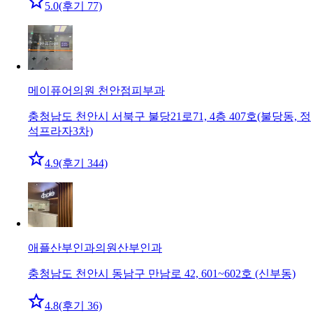
5.0
(후기 77)
메이퓨어의원 천안점
피부과
충청남도 천안시 서북구 불당21로71, 4층 407호(불당동, 정
석프라자3차)
4.9
(후기 344)
애플산부인과의원
산부인과
충청남도 천안시 동남구 만남로 42, 601~602호 (신부동)
4.8
(후기 36)