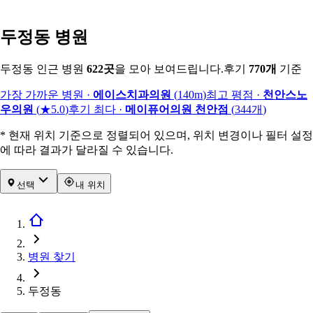
두정동 병원
두정동 인근 병원
622
곳
을 모아 보여드립니다.
후기
770
개
기준
가장 가까운 병원
·
에이스치과의원
(
140m
)
최고 평점
·
천안스노
우의원
(
★5.0
)
후기 최다
·
메이퓨어의원 천안점
(
344
개
)
* 현재 위치 기준으로 정렬되어 있으며, 위치 변경이나 필터 설정
에 따라 결과가 달라질 수 있습니다.
선택
내 위치
병원 찾기
두정동