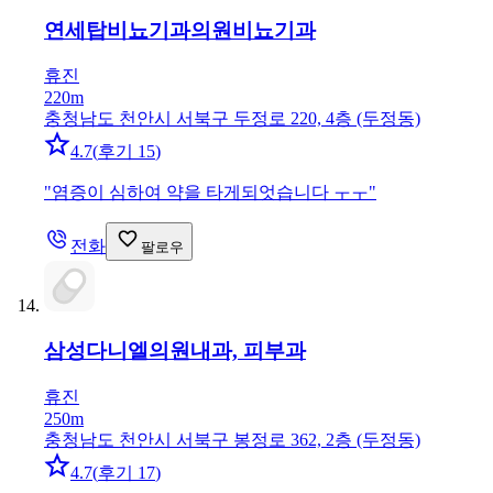
연세탑비뇨기과의원
비뇨기과
휴진
220m
충청남도 천안시 서북구 두정로 220, 4층 (두정동)
4.7
(
후기 15
)
"
염증이 심하여 약을 타게되엇습니다 ㅜㅜ
"
전화
팔로우
삼성다니엘의원
내과, 피부과
휴진
250m
충청남도 천안시 서북구 봉정로 362, 2층 (두정동)
4.7
(
후기 17
)