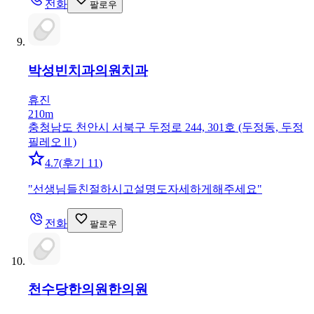
전화
팔로우
박성빈치과의원
치과
휴진
210m
충청남도 천안시 서북구 두정로 244, 301호 (두정동, 두정
필레오Ⅱ)
4.7
(
후기 11
)
"
선생님들친절하시고설명도자세하게해주세요
"
전화
팔로우
천수당한의원
한의원