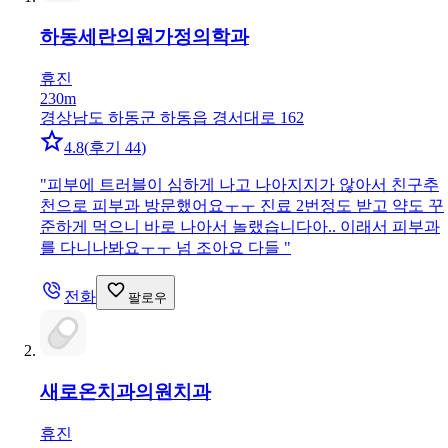
하동세란의원
가정의학과
휴진
230m
경상남도 하동군 하동읍 경서대로 162
4.8
(
후기 44
)
"
피부에 트러블이 심하게 나고 나아지지가 않아서 친구추
천으로 피부과 방문했어요ㅜㅜ 진료 2번정도 받고 약도 꾸
준하게 먹으니 바로 나아서 놀랬습니다아.. 이래서 피부과
를 다니나봐요ㅜㅜ 넘 조아요 다들
"
전화
팔로우
새로온치과의원
치과
휴진