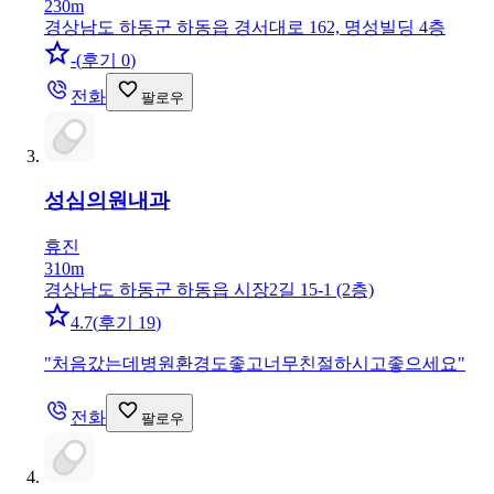
230m
경상남도 하동군 하동읍 경서대로 162, 명성빌딩 4층
-
(
후기 0
)
전화
팔로우
성심의원
내과
휴진
310m
경상남도 하동군 하동읍 시장2길 15-1 (2층)
4.7
(
후기 19
)
"
처음갔는데병원환경도좋고너무친절하시고좋으세요
"
전화
팔로우