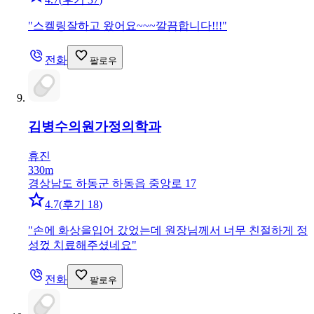
"
스켈링잘하고 왔어요~~~깔끔합니다!!!
"
전화
팔로우
김병수의원
가정의학과
휴진
330m
경상남도 하동군 하동읍 중앙로 17
4.7
(
후기 18
)
"
손에 화상을입어 갔었는데 원장님께서 너무 친절하게 정
성껐 치료해주셨네요
"
전화
팔로우