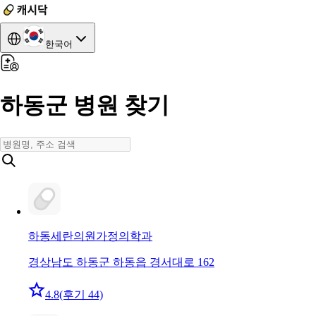
한국어
하동군 병원 찾기
하동세란의원
가정의학과
경상남도 하동군 하동읍 경서대로 162
4.8
(후기 44)