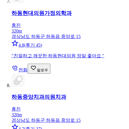
하동현대의원
가정의학과
휴진
320m
경상남도 하동군 하동읍 중앙로 15
4.8
(
후기 45
)
"
친절하고 깨끗한 하동현대의원 정말 좋아요
"
전화
팔로우
하동중앙치과의원
치과
휴진
320m
경상남도 하동군 하동읍 중앙로 15
4.7
(
후기 37
)