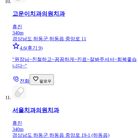
고운이치과의원
치과
휴진
340m
경상남도 하동군 하동읍 중앙로 11
4.6
(
후기 9
)
"
원장님~친철하고~꼼꼼하게~진료~잘봐주셔서~회복좋습
니다~
"
전화
팔로우
서울치과의원
치과
휴진
340m
경상남도 하동군 하동읍 중앙로 19-1 (하동읍)