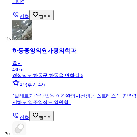
니다
"
전화
팔로우
하동중앙의원
가정의학과
휴진
490m
경상남도 하동군 하동읍 연화길 6
4.9
(
후기 42
)
"
알레르기증상 입원 이강완의사선생님 스트레스성 면역력
저하로 일주일정도 입원함
"
전화
팔로우