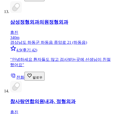
삼성정형외과의원
정형외과
휴진
340m
경상남도 하동군 하동읍 중앙로 21 (하동읍)
4.9
(
후기 42
)
"
안녕하세요 환자들도 많고 검사받는곳에 선생님이 친절
했어요
"
전화
팔로우
참사랑연합의원
내과, 정형외과
휴진