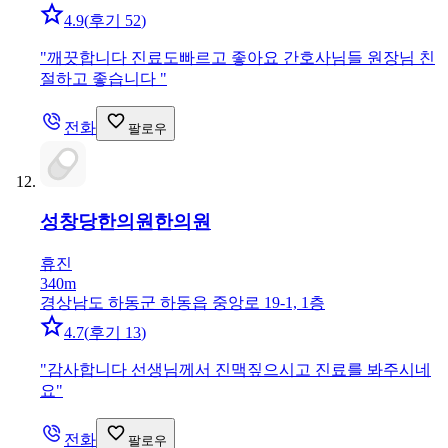
4.9
(
후기 52
)
"
깨끗합니다 진료도빠르고 좋아요 간호사님들 원장님 친
절하고 좋습니다
"
전화
팔로우
성창당한의원
한의원
휴진
340m
경상남도 하동군 하동읍 중앙로 19-1, 1층
4.7
(
후기 13
)
"
감사합니다 선생님께서 진맥짚으시고 진료를 봐주시네
요
"
전화
팔로우