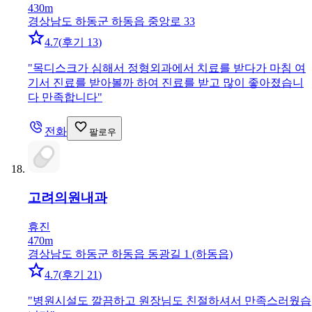
430m
경상남도 하동군 하동읍 중앙로 33
4.7
(
후기 13
)
"
목디스크가 심해서 정형외과에서 치료를 받다가 마침 여
기서 진료를 받아볼까 하여 진료를 받고 많이 좋아졌습니
다 만족합니다
"
전화
팔로우
고려의원
내과
휴진
470m
경상남도 하동군 하동읍 동광길 1 (하동읍)
4.7
(
후기 21
)
"
병원시설도 깔끔하고 원장님도 친절하셔서 만족스러웠습