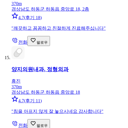
370m
경상남도 하동군 하동읍 중앙로 18, 2층
4.7
(
후기 18
)
"
깨끗하고 꼼꼼하고 친절하게 진료해주십니다
"
전화
팔로우
양지의원
내과, 정형외과
휴진
370m
경상남도 하동군 하동읍 중앙로 18
4.7
(
후기 11
)
"
침을 아프지 않게 잘 놓으시네요 감사합니다
"
전화
팔로우