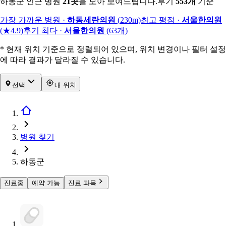
하동군 인근 병원
21
곳
을 모아 보여드립니다.
후기
553
개
기준
가장 가까운 병원
·
하동세란의원
(
230m
)
최고 평점
·
서울한의원
(
★4.9
)
후기 최다
·
서울한의원
(
63
개
)
* 현재 위치 기준으로 정렬되어 있으며, 위치 변경이나 필터 설정
에 따라 결과가 달라질 수 있습니다.
선택
내 위치
병원 찾기
하동군
진료중
예약 가능
진료 과목