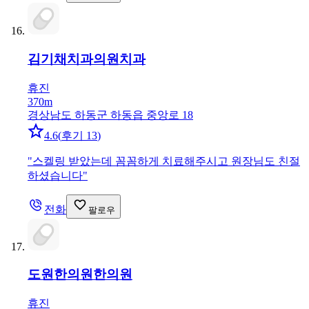
김기채치과의원
치과
휴진
370m
경상남도 하동군 하동읍 중앙로 18
4.6
(
후기 13
)
"
스켈링 받았는데 꼼꼼하게 치료해주시고 원장님도 친절
하셨습니다
"
전화
팔로우
도원한의원
한의원
휴진