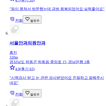
4.7
(
후기 20
)
"
등이 뭉쳐서 방문했는데 금방 회복되었어요 실력좋아요
"
전화
팔로우
서울안과의원
안과
휴진
320m
경상남도 하동군 하동읍 중앙로 15, 경남은행 2층
4.9
(
후기 63
)
"
시력검사 받고 눈 관련 검사받았어요 친절하고 잘해주시
네요
"
전화
팔로우