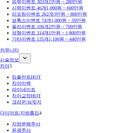
피부
이벤트 303개
1만원 ~ 280만원
시력
이벤트 46개
1,000원 ~ 600만원
리프팅
이벤트 262개
3만원 ~ 800만원
보톡스
이벤트 74개
1,000원 ~ 59만원
필러
이벤트 106개
2만원 ~ 700만원
성형
이벤트 314개
1만원 ~ 1,800만원
기타
이벤트 135개
1,100원 ~ 440만원
커뮤니티
시술정보
치아
5
임플란트
HOT
치아미백
라미네이트
치아교정
HOT
크라운/브릿지
다이어트/지방흡입
4
지방분해주사
윤곽주사