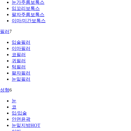
눈가주름보톡스
입꼬리보톡스
팔자주름보톡스
이마/미간보톡스
필러
7
입술필러
이마필러
코필러
귀필러
턱필러
팔자필러
눈밑필러
성형
6
눈
코
입/입술
안면윤곽
눈밑지방
HOT