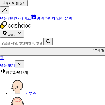
캐시닥 앱 설치
병원관리자 서비스
병원관리자 입점 문의
남해군
1
m자 탈
홈
병원찾기
진료과별
17개
피부과