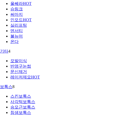
울쎄라
HOT
슈링크
써마지
인모드
HOT
실리프팅
덴서티
볼뉴머
온다
기타
4
모발이식
반영구눈썹
문신제거
레이저제모
HOT
보톡스
8
스킨보톡스
사각턱보톡스
승모근보톡스
침샘보톡스