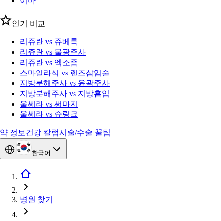
이마
인기 비교
리쥬란 vs 쥬베룩
리쥬란 vs 물광주사
리쥬란 vs 엑소좀
스마일라식 vs 렌즈삽입술
지방분해주사 vs 윤곽주사
지방분해주사 vs 지방흡입
울쎄라 vs 써마지
울쎄라 vs 슈링크
약 정보
건강 칼럼
시술/수술 꿀팁
한국어
병원 찾기