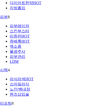
다이어트한약
HOT
지방흡입
피부
8
피부레이저
스킨부스터
리쥬란
HOT
쥬베룩
HOT
엑소좀
물광주사
피부관리
LDM
시력
4
라식라섹
HOT
스마일라식
노안/백내장
렌즈삽입술
리프팅
8