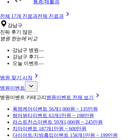
통증/재활과
전체 17개 진료과
전체 진료과
강남구
진짜 후기 많은
병원 한눈에 비교
강남구 병원
—
강남구 후기
—
오늘 이벤트
—
병원 찾기 시작
병원이벤트
병원이벤트 카테고리
병원이벤트
전체 보기
폭염케어
이벤트 56개
1,000원 ~ 135만원
썸머뷰티
이벤트 63개
1만원 ~ 198만원
라스트찬스
이벤트 59개
1,000원 ~ 245만원
치아
이벤트 187개
1만원 ~ 600만원
다이어트/지방흡입
이벤트 158개
1만원 ~ 199만원