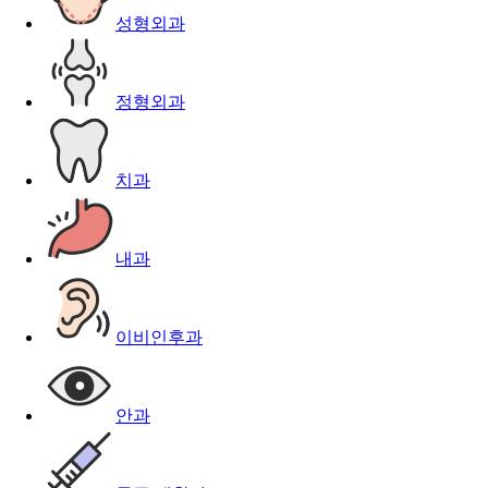
성형외과
정형외과
치과
내과
이비인후과
안과