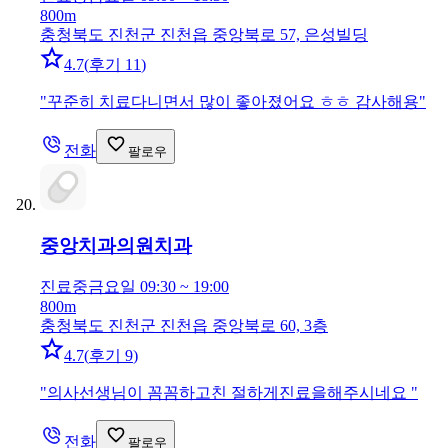
800m
충청북도 진천군 진천읍 중앙북로 57, 은성빌딩
4.7
(
후기 11
)
"
꾸준히 치료다니면서 많이 좋아졌어요 ㅎㅎ 감사해용
"
전화
팔로우
중앙치과의원
치과
진료중
금요일 09:30 ~ 19:00
800m
충청북도 진천군 진천읍 중앙북로 60, 3층
4.7
(
후기 9
)
"
의사선생님이 꼼꼼하고친 절하게진료을해주시네요
"
전화
팔로우