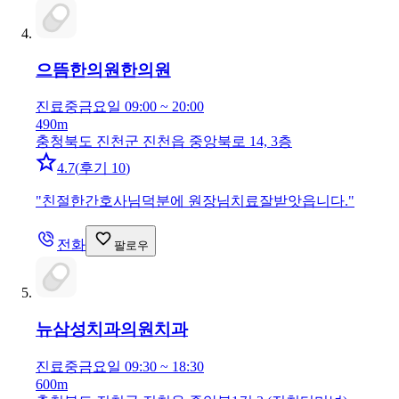
으뜸한의원
한의원
진료중
금요일 09:00 ~ 20:00
490m
충청북도 진천군 진천읍 중앙북로 14, 3층
4.7
(
후기 10
)
"
친절한간호사님덕분에 원장님치료잘받앗읍니다.
"
전화
팔로우
뉴삼성치과의원
치과
진료중
금요일 09:30 ~ 18:30
600m