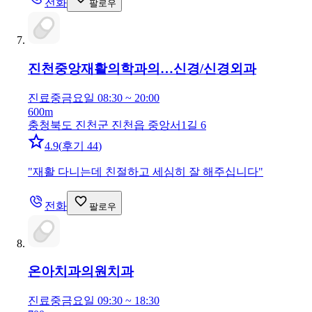
전화
팔로우
진천중앙재활의학과의…
신경/신경외과
진료중
금요일 08:30 ~ 20:00
600m
충청북도 진천군 진천읍 중앙서1길 6
4.9
(
후기 44
)
"
재활 다니는데 친절하고 세심히 잘 해주십니다
"
전화
팔로우
온아치과의원
치과
진료중
금요일 09:30 ~ 18:30