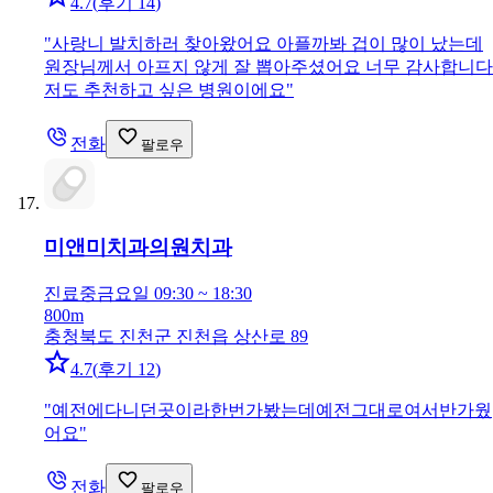
4.7
(
후기 14
)
"
사랑니 발치하러 찾아왔어요 아플까봐 겁이 많이 났는데
원장님께서 아프지 않게 잘 뽑아주셨어요 너무 감사합니다
저도 추천하고 싶은 병원이에요
"
전화
팔로우
미앤미치과의원
치과
진료중
금요일 09:30 ~ 18:30
800m
충청북도 진천군 진천읍 상산로 89
4.7
(
후기 12
)
"
예전에다니던곳이라한번가봤는데예전그대로여서반가웠
어요
"
전화
팔로우