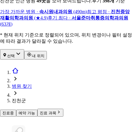
진천군 인근 병원
49
곳
을 모아 보여드립니다.
후기
398
개
기준
가장 가까운 병원
·
속시원내과의원
(
490m
)
최고 평점
·
진천중앙
재활의학과의원
(
★4.9
)
후기 최다
·
서울준마취통증의학과의원
(
63
개
)
* 현재 위치 기준으로 정렬되어 있으며, 위치 변경이나 필터 설정
에 따라 결과가 달라질 수 있습니다.
선택
내 위치
병원 찾기
진천군
진료중
예약 가능
진료 과목