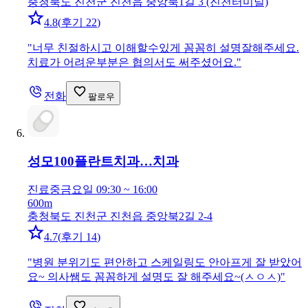
충청북도 진천군 진천읍 중앙북1길 3 (진천터미널)
4.8
(
후기 22
)
"
너무 친절하시고 이해할수있게 꼼꼼히 설명잘해주세요.
치료가 어려운부분은 협의서도 써주셨어요.
"
전화
팔로우
성모100플란트치과…
치과
진료중
금요일 09:30 ~ 16:00
600m
충청북도 진천군 진천읍 중앙북2길 2-4
4.7
(
후기 14
)
"
병원 분위기도 편안하고 스케일링도 안아프게 잘 받았어
요~ 의사쌤도 꼼꼼하게 설명도 잘 해주세요~(ㅅㅇㅅ)
"