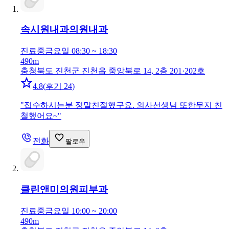
속시원내과의원
내과
진료중
금요일 08:30 ~ 18:30
490m
충청북도 진천군 진천읍 중앙북로 14, 2층 201·202호
4.8
(
후기 24
)
"
접수하시는분 정말친절했구요. 의사선생님 또한무지 친
철했어요~
"
전화
팔로우
클린앤미의원
피부과
진료중
금요일 10:00 ~ 20:00
490m