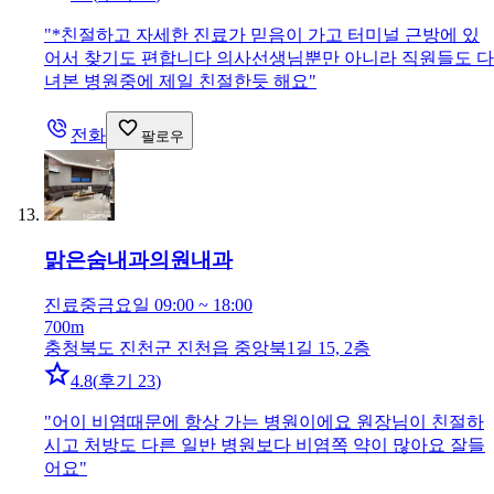
"
*친절하고 자세한 진료가 믿음이 가고 터미널 근방에 있
어서 찾기도 편합니다 의사선생님뿐만 아니라 직원들도 다
녀본 병원중에 제일 친절한듯 해요
"
전화
팔로우
맑은숨내과의원
내과
진료중
금요일 09:00 ~ 18:00
700m
충청북도 진천군 진천읍 중앙북1길 15, 2층
4.8
(
후기 23
)
"
어이 비염때문에 항상 가는 병원이에요 원장님이 친절하
시고 처방도 다른 일반 병원보다 비염쪽 약이 많아요 잘들
어요
"