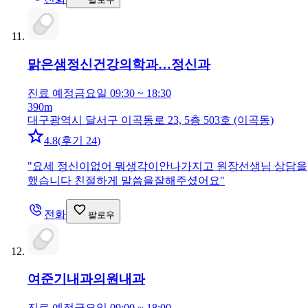
맑은샘정신건강의학과…
정신과
진료 예정
금요일 09:30 ~ 18:30
390m
대구광역시 달서구 이곡동로 23, 5층 503호 (이곡동)
4.8
(
후기 24
)
"
요세 정신이없어 뭐생각이안나가지고 원장선생님 상담을
했습니다 친절하게 말씀을잘해주셨어요
"
전화
팔로우
여준기내과의원
내과
진료 예정
금요일 09:00 ~ 18:00