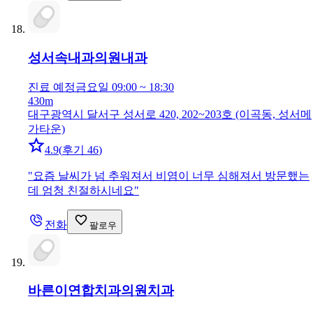
성서속내과의원
내과
진료 예정
금요일 09:00 ~ 18:30
430m
대구광역시 달서구 성서로 420, 202~203호 (이곡동, 성서메
가타운)
4.9
(
후기 46
)
"
요즘 날씨가 넘 추워져서 비염이 너무 심해져서 방문했는
데 엄청 친절하시네요
"
전화
팔로우
바른이연합치과의원
치과