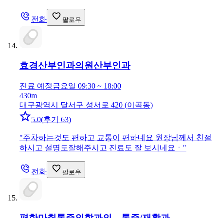
전화
팔로우
효경산부인과의원
산부인과
진료 예정
금요일 09:30 ~ 18:00
430m
대구광역시 달서구 성서로 420 (이곡동)
5.0
(
후기 63
)
"
주차하는것도 편하고 교통이 편하네요 원장님께서 친절
하시고 설명도잘해주시고 진료도 잘 보시네요ㆍ
"
전화
팔로우
편한마취통증의학과의…
통증/재활과