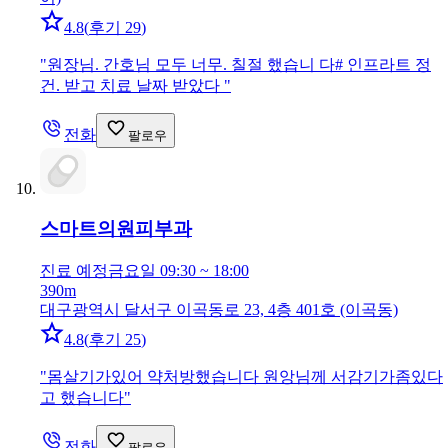
4.8
(
후기 29
)
"
원장님. 간호님 모두 너무. 칠절 했습니 다# 인프라트 정
건. 받고 치료 날짜 받았다
"
전화
팔로우
스마트의원
피부과
진료 예정
금요일 09:30 ~ 18:00
390m
대구광역시 달서구 이곡동로 23, 4층 401호 (이곡동)
4.8
(
후기 25
)
"
몸살기가있어 약처방했습니다 원앙님께 서감기가좀있다
고 했습니다
"
전화
팔로우