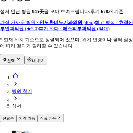
성서 인근 병원
945
곳
을 모아 보여드립니다.
후기
678
개
기준
가장 가까운 병원
·
안도환비뇨기과의원
(
40m
)
최고 평점
·
효경산
부인과의원
(
★5.0
)
후기 최다
·
에스피부과의원
(
64
개
)
* 현재 위치 기준으로 정렬되어 있으며, 위치 변경이나 필터 설정
에 따라 결과가 달라질 수 있습니다.
선택
내 위치
병원 찾기
성서
진료중
예약 가능
진료 과목