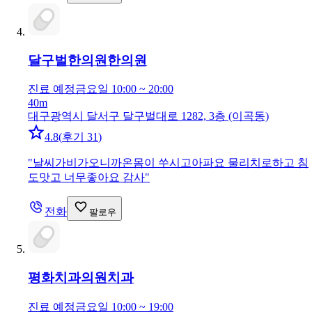
달구벌한의원
한의원
진료 예정
금요일 10:00 ~ 20:00
40m
대구광역시 달서구 달구벌대로 1282, 3층 (이곡동)
4.8
(
후기 31
)
"
날씨가비가오니까온몸이 쑤시고아파요 물리치로하고 침
도맛고 너무좋아요 감사
"
전화
팔로우
평화치과의원
치과
진료 예정
금요일 10:00 ~ 19:00