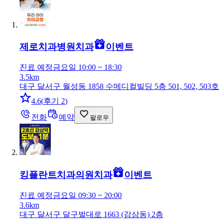
제로치과병원
치과
이벤트
진료 예정
금요일 10:00 ~ 18:30
3.5km
대구 달서구 월성동 1858 수메디컬빌딩 5층 501, 502, 503호
4.6
(
후기 2
)
전화
예약
팔로우
킹플란트치과의원
치과
이벤트
진료 예정
금요일 09:30 ~ 20:00
3.6km
대구 달서구 달구벌대로 1663 (감삼동) 2층