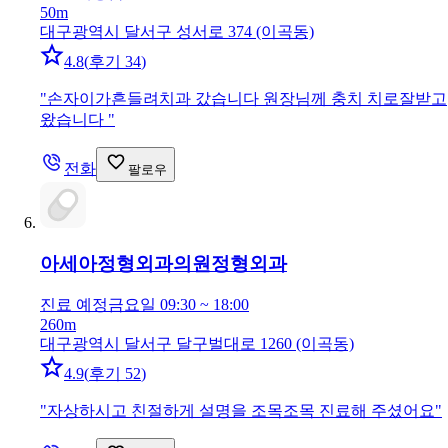
50m
대구광역시 달서구 성서로 374 (이곡동)
4.8
(
후기 34
)
"
손자이가흔들려치과 갔습니다 원장님께 충치 치로잘받고
왔습니다
"
전화
팔로우
아세아정형외과의원
정형외과
진료 예정
금요일 09:30 ~ 18:00
260m
대구광역시 달서구 달구벌대로 1260 (이곡동)
4.9
(
후기 52
)
"
자상하시고 친절하게 설명을 조목조목 진료해 주셨어요
"