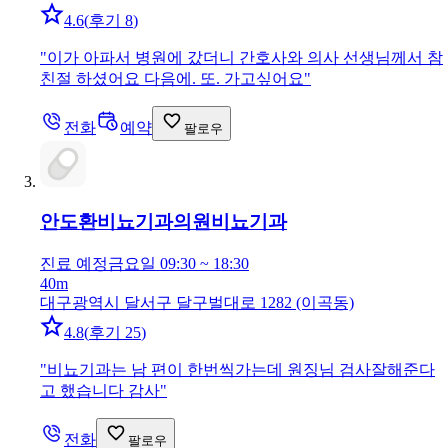
4.6
(
후기 8
)
"
이가 아파서 병원에 갔더니 간호사와 의사 선생님께서 참
친절 하셨어요 다음에. 또. 가고싶어요
"
전화
예약
팔로우
안도환비뇨기과의원
비뇨기과
진료 예정
금요일 09:30 ~ 18:30
40m
대구광역시 달서구 달구벌대로 1282 (이곡동)
4.8
(
후기 25
)
"
비뇨기과는 남 편이 한번씩가는데 원징님 검사잘해준다
고 했습니다 감사
"
전화
팔로우