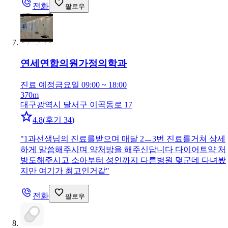
전화
팔로우
연세연합의원
가정의학과
진료 예정
금요일 09:00 ~ 18:00
370m
대구광역시 달서구 이곡동로 17
4.8
(
후기 34
)
"
1과선생님의 진료를받으며 매달 2ㅡ3번 진료를거쳐 상세
하게 말씀해주시며 약처방을 해주신답니다 다이어트약 처
방도해주시고 소아부터 성인까지 다른병원 몆군데 다녀봤
지만 여기가 최고인거같
"
전화
팔로우