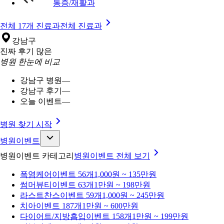
통증/재활과
전체 17개 진료과
전체 진료과
강남구
진짜 후기 많은
병원 한눈에 비교
강남구 병원
—
강남구 후기
—
오늘 이벤트
—
병원 찾기 시작
병원이벤트
병원이벤트 카테고리
병원이벤트
전체 보기
폭염케어
이벤트 56개
1,000원 ~ 135만원
썸머뷰티
이벤트 63개
1만원 ~ 198만원
라스트찬스
이벤트 59개
1,000원 ~ 245만원
치아
이벤트 187개
1만원 ~ 600만원
다이어트/지방흡입
이벤트 158개
1만원 ~ 199만원