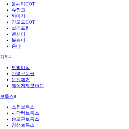
울쎄라
HOT
슈링크
써마지
인모드
HOT
실리프팅
덴서티
볼뉴머
온다
기타
4
모발이식
반영구눈썹
문신제거
레이저제모
HOT
보톡스
8
스킨보톡스
사각턱보톡스
승모근보톡스
침샘보톡스