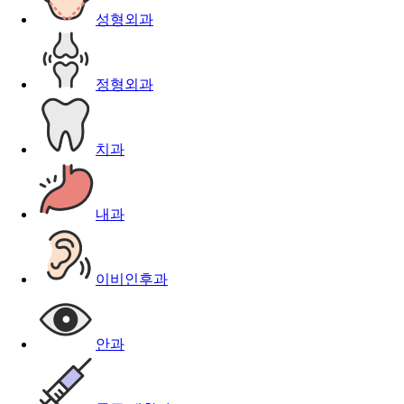
성형외과
정형외과
치과
내과
이비인후과
안과