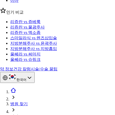
이마
인기 비교
리쥬란 vs 쥬베룩
리쥬란 vs 물광주사
리쥬란 vs 엑소좀
스마일라식 vs 렌즈삽입술
지방분해주사 vs 윤곽주사
지방분해주사 vs 지방흡입
울쎄라 vs 써마지
울쎄라 vs 슈링크
약 정보
건강 칼럼
시술/수술 꿀팁
한국어
병원 찾기