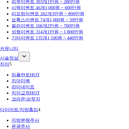
피부
이벤트 303개
1만원 ~ 280만원
시력
이벤트 46개
1,000원 ~ 600만원
리프팅
이벤트 262개
3만원 ~ 800만원
보톡스
이벤트 74개
1,000원 ~ 59만원
필러
이벤트 106개
2만원 ~ 700만원
성형
이벤트 314개
1만원 ~ 1,800만원
기타
이벤트 135개
1,100원 ~ 440만원
커뮤니티
시술정보
치아
5
임플란트
HOT
치아미백
라미네이트
치아교정
HOT
크라운/브릿지
다이어트/지방흡입
4
지방분해주사
윤곽주사