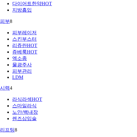
다이어트한약
HOT
지방흡입
피부
8
피부레이저
스킨부스터
리쥬란
HOT
쥬베룩
HOT
엑소좀
물광주사
피부관리
LDM
시력
4
라식라섹
HOT
스마일라식
노안/백내장
렌즈삽입술
리프팅
8