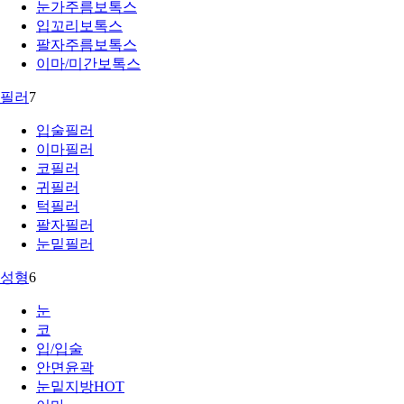
눈가주름보톡스
입꼬리보톡스
팔자주름보톡스
이마/미간보톡스
필러
7
입술필러
이마필러
코필러
귀필러
턱필러
팔자필러
눈밑필러
성형
6
눈
코
입/입술
안면윤곽
눈밑지방
HOT