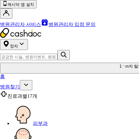
캐시닥 앱 설치
병원관리자 서비스
병원관리자 입점 문의
정자
1
m자 탈
홈
병원찾기
진료과별
17개
피부과