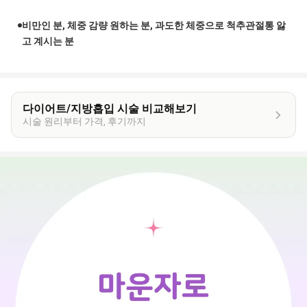
비만인 분, 체중 감량 원하는 분, 과도한 체중으로 척추관절통 앓
고 계시는 분
다이어트/지방흡입 시술 비교해보기
시술 원리부터 가격, 후기까지
이
벤
트
상
세
정