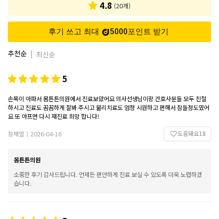
4.8
(
20
개)
후기 쓰고 최대
5000
포인트
받기
추천순
|
최신순
5
손목이 아파서 몸튼튼의원에서 진료보았어요 의사선생님이랑 간호사분들 모두 친절
하시고 진료도 꼼꼼하게 잘봐 주시고 물리치료도 엄청 시원하고 편해서 잠들정도였어
요 또 아프면 다시 재진료 희망 합니다!
도움돼요
18
장재열
2026-04-16
|
몸튼튼의원
소중한 후기 감사드립니다. 언제든 편안하게 진료 보실 수 있도록 더욱 노렵하겠
습니다.