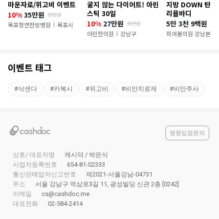
마운자로/위고비 이벤트
굶지 않는 다이어트! 아린
지방 DOWN 탄력 
이
스틱 30일
리플바디
10%
35만원
39만원
10%
27만원
5만 3천 9백원
30만원
벤
목포청연한방병원
목포시
|
아린한의원
강남구
피어봄의원 강남본점
|
트
이벤트 태그
#
삭센다
#
카복시
#
위고비
#
비만치료제
#
비만주사
병원입점문의
상호/ 대표자명
캐시닥 / 박은식
사업자등록번호
654-81-02333
통신판매업자신고번호
제2021-서울강남-04731
주소
서울 강남구 역삼로3길 11, 광성빌딩 신관 2층 [0242]
이메일
cs@cashdoc.me
대표전화
02-584-2414