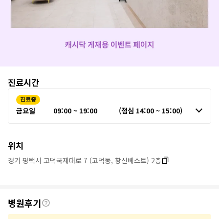
병
진료시간
원
진료중
정
금요일
09:00 ~ 19:00
(점심 14:00 ~ 15:00)
보
위치
경기 평택시 고덕국제대로 7 (고덕동, 창신베스트) 2층
후
병원후기
기