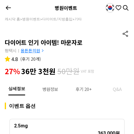
병원이벤트
캐시닥 홈
병원이벤트
다이어트/지방흡입
기타
>
>
>
다이어트 인기 아이템! 마운자로
평택시
몸튼튼의원
|
4.8
(
후기 20개
)
50만원
27%
36만 3천원
VAT 포함
병원정보
후기 20+
Q&A
상세정보
이벤트 옵션
2.5mg
363,000
원