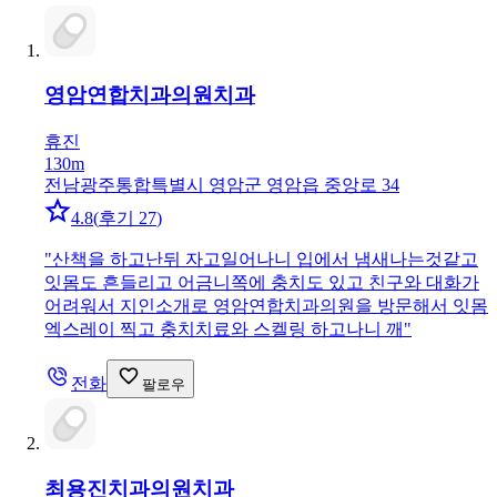
영암연합치과의원
치과
휴진
130m
전남광주통합특별시 영암군 영암읍 중앙로 34
4.8
(
후기 27
)
"
산책을 하고난뒤 자고일어나니 입에서 냄새나는것같고
잇몸도 흔들리고 어금니쪽에 충치도 있고 친구와 대화가
어려워서 지인소개로 영암연합치과의원을 방문해서 잇몸
엑스레이 찍고 충치치료와 스켈링 하고나니 깨
"
전화
팔로우
최용진치과의원
치과