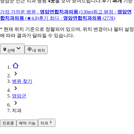
영암군 인근 치과 병원
4
곳
을 모아 보여드립니다.
후기
46
개
기준
가장 가까운 병원
·
영암연합치과의원
(
130m
)
최고 평점
·
영암연
합치과의원
(
★4.8
)
후기 최다
·
영암연합치과의원
(
27
개
)
* 현재 위치 기준으로 정렬되어 있으며, 위치 변경이나 필터 설정
에 따라 결과가 달라질 수 있습니다.
선택
내 위치
병원 찾기
영암군
치과
진료중
예약 가능
치과