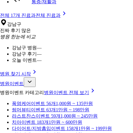
통증/재활과
전체 17개 진료과
전체 진료과
강남구
진짜 후기 많은
병원 한눈에 비교
강남구 병원
—
강남구 후기
—
오늘 이벤트
—
병원 찾기 시작
병원이벤트
병원이벤트 카테고리
병원이벤트
전체 보기
폭염케어
이벤트 56개
1,000원 ~ 135만원
썸머뷰티
이벤트 63개
1만원 ~ 198만원
라스트찬스
이벤트 59개
1,000원 ~ 245만원
치아
이벤트 183개
1만원 ~ 600만원
다이어트/지방흡입
이벤트 158개
1만원 ~ 199만원