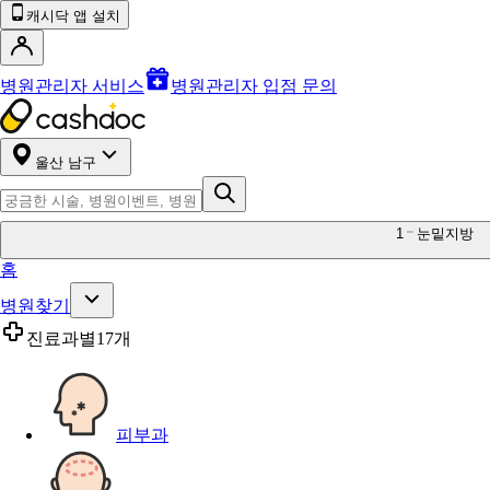
캐시닥 앱 설치
병원관리자 서비스
병원관리자 입점 문의
울산 남구
1
눈밑지방
홈
병원찾기
진료과별
17개
피부과