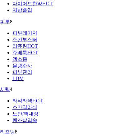
다이어트한약
HOT
지방흡입
피부
8
피부레이저
스킨부스터
리쥬란
HOT
쥬베룩
HOT
엑소좀
물광주사
피부관리
LDM
시력
4
라식라섹
HOT
스마일라식
노안/백내장
렌즈삽입술
리프팅
8