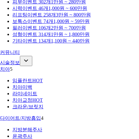
피부
이벤트 302개
1만원 ~ 280만원
시력
이벤트 46개
1,000원 ~ 600만원
리프팅
이벤트 258개
3만원 ~ 800만원
보톡스
이벤트 74개
1,000원 ~ 59만원
필러
이벤트 106개
2만원 ~ 700만원
성형
이벤트 314개
1만원 ~ 1,800만원
기타
이벤트 134개
1,100원 ~ 440만원
커뮤니티
시술정보
치아
5
임플란트
HOT
치아미백
라미네이트
치아교정
HOT
크라운/브릿지
다이어트/지방흡입
4
지방분해주사
윤곽주사