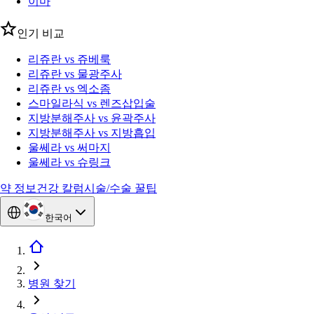
이마
인기 비교
리쥬란 vs 쥬베룩
리쥬란 vs 물광주사
리쥬란 vs 엑소좀
스마일라식 vs 렌즈삽입술
지방분해주사 vs 윤곽주사
지방분해주사 vs 지방흡입
울쎄라 vs 써마지
울쎄라 vs 슈링크
약 정보
건강 칼럼
시술/수술 꿀팁
한국어
병원 찾기