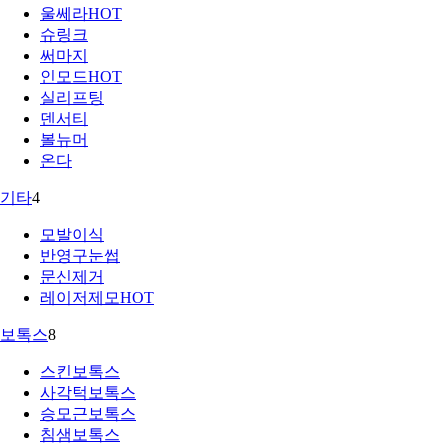
울쎄라
HOT
슈링크
써마지
인모드
HOT
실리프팅
덴서티
볼뉴머
온다
기타
4
모발이식
반영구눈썹
문신제거
레이저제모
HOT
보톡스
8
스킨보톡스
사각턱보톡스
승모근보톡스
침샘보톡스