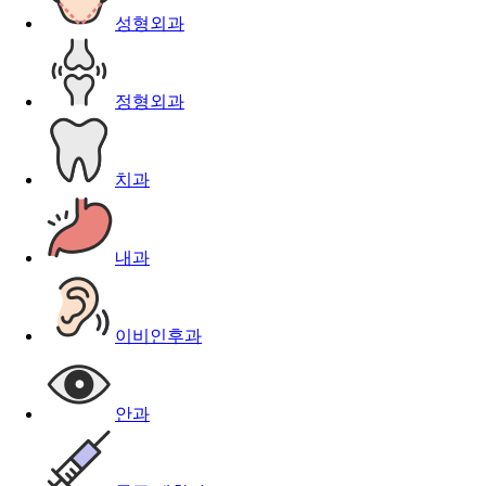
성형외과
정형외과
치과
내과
이비인후과
안과