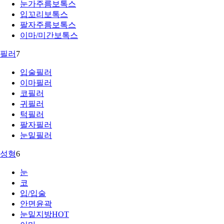
눈가주름보톡스
입꼬리보톡스
팔자주름보톡스
이마/미간보톡스
필러
7
입술필러
이마필러
코필러
귀필러
턱필러
팔자필러
눈밑필러
성형
6
눈
코
입/입술
안면윤곽
눈밑지방
HOT