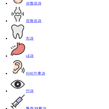
성형외과
정형외과
치과
내과
이비인후과
안과
통증/재활과