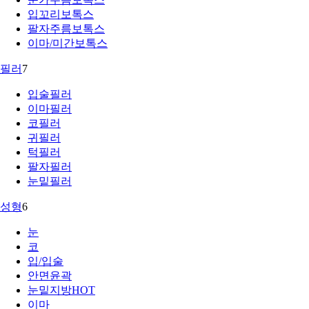
입꼬리보톡스
팔자주름보톡스
이마/미간보톡스
필러
7
입술필러
이마필러
코필러
귀필러
턱필러
팔자필러
눈밑필러
성형
6
눈
코
입/입술
안면윤곽
눈밑지방
HOT
이마