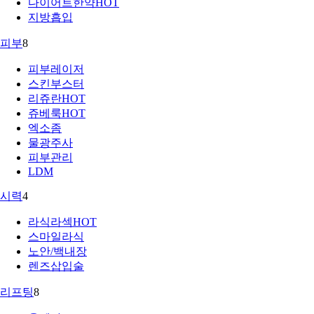
다이어트한약
HOT
지방흡입
피부
8
피부레이저
스킨부스터
리쥬란
HOT
쥬베룩
HOT
엑소좀
물광주사
피부관리
LDM
시력
4
라식라섹
HOT
스마일라식
노안/백내장
렌즈삽입술
리프팅
8