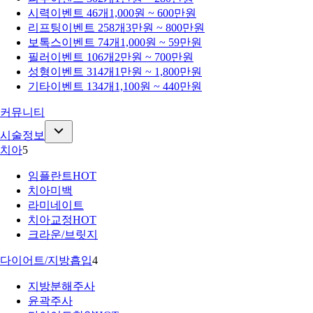
시력
이벤트 46개
1,000원 ~ 600만원
리프팅
이벤트 258개
3만원 ~ 800만원
보톡스
이벤트 74개
1,000원 ~ 59만원
필러
이벤트 106개
2만원 ~ 700만원
성형
이벤트 314개
1만원 ~ 1,800만원
기타
이벤트 134개
1,100원 ~ 440만원
커뮤니티
시술정보
치아
5
임플란트
HOT
치아미백
라미네이트
치아교정
HOT
크라운/브릿지
다이어트/지방흡입
4
지방분해주사
윤곽주사