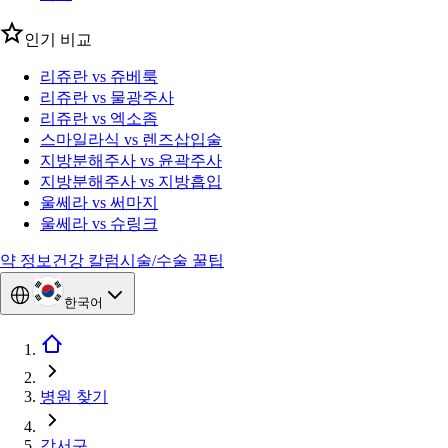
인기 비교
리쥬란 vs 쥬베룩
리쥬란 vs 물광주사
리쥬란 vs 엑소좀
스마일라식 vs 렌즈삽입술
지방분해주사 vs 윤곽주사
지방분해주사 vs 지방흡입
울쎄라 vs 써마지
울쎄라 vs 슈링크
약 정보
건강 칼럼
시술/수술 꿀팁
한국어
병원 찾기
강서구