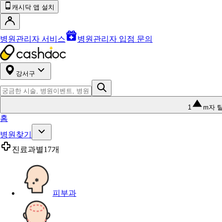
캐시닥 앱 설치
병원관리자 서비스
병원관리자 입점 문의
강서구
1
m자 
홈
병원찾기
진료과별
17개
피부과