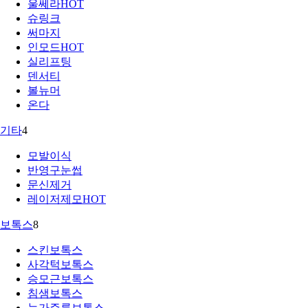
울쎄라
HOT
슈링크
써마지
인모드
HOT
실리프팅
덴서티
볼뉴머
온다
기타
4
모발이식
반영구눈썹
문신제거
레이저제모
HOT
보톡스
8
스킨보톡스
사각턱보톡스
승모근보톡스
침샘보톡스
눈가주름보톡스