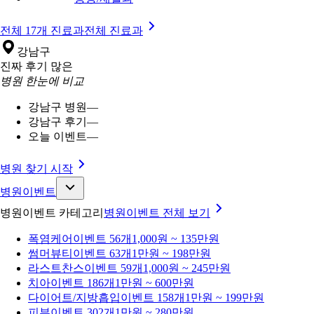
전체 17개 진료과
전체 진료과
강남구
진짜 후기 많은
병원 한눈에 비교
강남구 병원
—
강남구 후기
—
오늘 이벤트
—
병원 찾기 시작
병원이벤트
병원이벤트 카테고리
병원이벤트
전체 보기
폭염케어
이벤트 56개
1,000원 ~ 135만원
썸머뷰티
이벤트 63개
1만원 ~ 198만원
라스트찬스
이벤트 59개
1,000원 ~ 245만원
치아
이벤트 186개
1만원 ~ 600만원
다이어트/지방흡입
이벤트 158개
1만원 ~ 199만원
피부
이벤트 302개
1만원 ~ 280만원