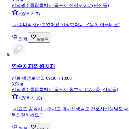
전남광주통합특별시 목포시 산정로 287 (연산동)
4.6
(
후기 7
)
"
사랑니발치하고왔어요 긴장했더니 온몸이 아푸네요
"
전화
팔로우
연수치과의원
치과
진료 예정
토요일 09:30 ~ 13:00
3.9km
전남광주통합특별시 목포시 청호로 147, 2층 (산정동)
4.7
(
후기 10
)
"
치료도 꼼꼼히봐주시고 의사선생님도 간호사선생님도 너
무친절하세요
"
전화