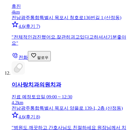
휴진
4km
전남광주통합특별시 목포시 청호로136번길 1 (산정동)
4.6
(
후기 7
)
"
전체적인검진했어요.잘관히괴고있다고하셔서기분좋아
요
"
전화
팔로우
이사랑치과의원
치과
진료 예정
토요일 09:00 ~ 12:30
4.2km
전남광주통합특별시 목포시 양을로 139-1, 2층 (산정동)
4.6
(
후기 8
)
"
병원도 깨끗하고 간호사님도 친절하세요 원장님께서 치