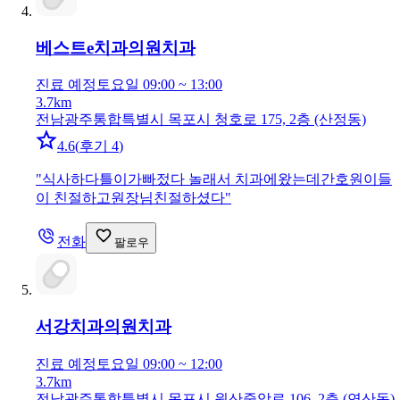
베스트e치과의원
치과
진료 예정
토요일 09:00 ~ 13:00
3.7km
전남광주통합특별시 목포시 청호로 175, 2층 (산정동)
4.6
(
후기 4
)
"
식사하다틀이가빠젔다 놀래서 치과에왔는데간호원이들
이 친절하고원장님친절하셨다
"
전화
팔로우
서강치과의원
치과
진료 예정
토요일 09:00 ~ 12:00
3.7km
전남광주통합특별시 목포시 원산중앙로 106, 2층 (연산동)