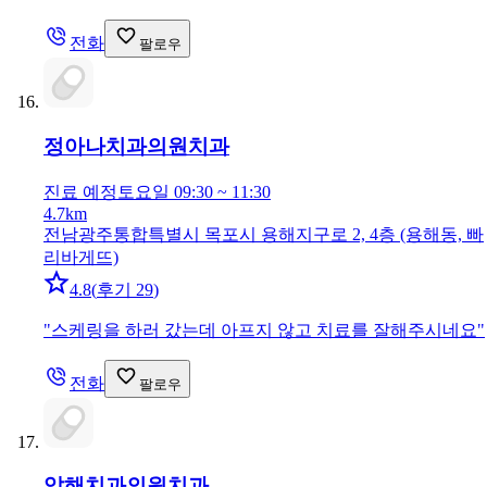
전화
팔로우
정아나치과의원
치과
진료 예정
토요일 09:30 ~ 11:30
4.7km
전남광주통합특별시 목포시 용해지구로 2, 4층 (용해동, 빠
리바게뜨)
4.8
(
후기 29
)
"
스케링을 하러 갔는데 아프지 않고 치료를 잘해주시네요
"
전화
팔로우
압해치과의원
치과