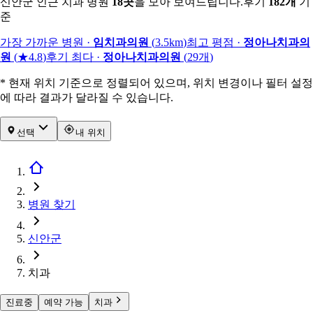
신안군 인근 치과 병원
18
곳
을 모아 보여드립니다.
후기
182
개
기
준
가장 가까운 병원
·
임치과의원
(
3.5km
)
최고 평점
·
정아나치과의
원
(
★4.8
)
후기 최다
·
정아나치과의원
(
29
개
)
* 현재 위치 기준으로 정렬되어 있으며, 위치 변경이나 필터 설정
에 따라 결과가 달라질 수 있습니다.
선택
내 위치
병원 찾기
신안군
치과
진료중
예약 가능
치과