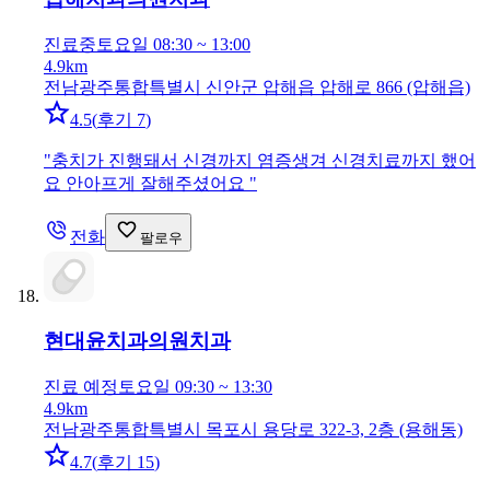
진료중
토요일 08:30 ~ 13:00
4.9km
전남광주통합특별시 신안군 압해읍 압해로 866 (압해읍)
4.5
(
후기 7
)
"
충치가 진행돼서 신경까지 염증생겨 신경치료까지 했어
요 안아프게 잘해주셨어요
"
전화
팔로우
현대윤치과의원
치과
진료 예정
토요일 09:30 ~ 13:30
4.9km
전남광주통합특별시 목포시 용당로 322-3, 2층 (용해동)
4.7
(
후기 15
)