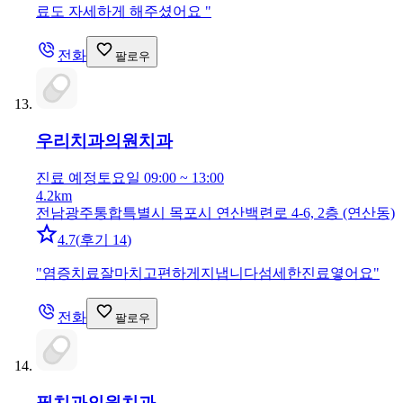
료도 자세하게 해주셨어요
"
전화
팔로우
우리치과의원
치과
진료 예정
토요일 09:00 ~ 13:00
4.2km
전남광주통합특별시 목포시 연산백련로 4-6, 2층 (연산동)
4.7
(
후기 14
)
"
염증치료잘마치고편하게지냅니다섬세한진료옇어요
"
전화
팔로우
필치과의원
치과