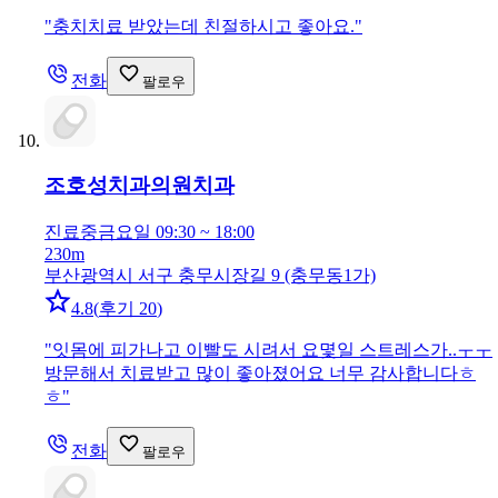
"
충치치료 받았는데 친절하시고 좋아요.
"
전화
팔로우
조호성치과의원
치과
진료중
금요일 09:30 ~ 18:00
230m
부산광역시 서구 충무시장길 9 (충무동1가)
4.8
(
후기 20
)
"
잇몸에 피가나고 이빨도 시려서 요몇일 스트레스가..ㅜㅜ
방문해서 치료받고 많이 좋아졌어요 너무 감사합니다ㅎ
ㅎ
"
전화
팔로우