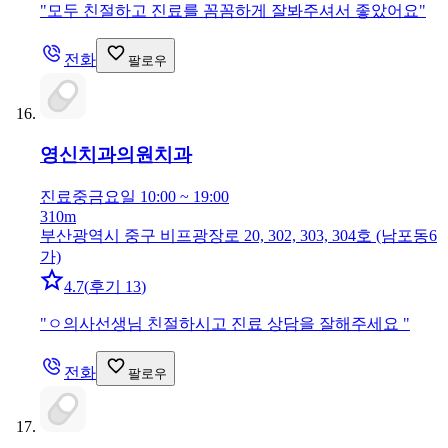
"
모두 친절하고 진료를 꼼꼼하게 잘봐주셔서 좋았어요
"
전화
팔로우
영신치과의원
치과
진료중
금요일 10:00 ~ 19:00
310m
부산광역시 중구 비프광장로 20, 302, 303, 304호 (남포동6
가)
4.7
(
후기 13
)
"
ㅇ의사선생님 친절하시고 진료 상담을 잘해주세요
"
전화
팔로우