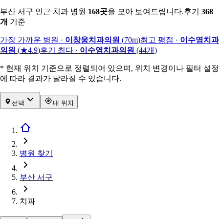
부산 서구 인근 치과 병원
168
곳
을 모아 보여드립니다.
후기
368
개
기준
가장 가까운 병원
·
이창웅치과의원
(
70m
)
최고 평점
·
이수영치과
의원
(
★4.9
)
후기 최다
·
이수영치과의원
(
44
개
)
* 현재 위치 기준으로 정렬되어 있으며, 위치 변경이나 필터 설정
에 따라 결과가 달라질 수 있습니다.
선택
내 위치
병원 찾기
부산 서구
치과