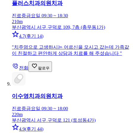
플러스치과의원
치과
진료중
금요일 09:30 ~ 18:30
210m
부산광역시 서구 구덕로 109, 7층 (충무동1가)
4.7
(
후기 14
)
"
치주염으로 고생하시는 어르신을 모시고 갔는데 가족같
이 친절하고 편안하게 상담과 치료를 해 주셨습니다
"
전화
팔로우
이수영치과의원
치과
진료중
금요일 09:30 ~ 18:00
220m
부산광역시 서구 구덕로 121 (토성동4가)
4.9
(
후기 44
)