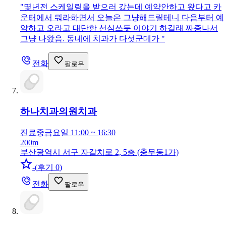
"
몇년전 스케일링을 받으러 갔는데 예약안하고 왔다고 카
운터에서 뭐라하면서 오늘은 그냥해드릴테니 다음부터 예
약하고 오라고 대단한 선심쓰듯 이야기 하길래 짜증나서
그냥 나왔음. 동네에 치과가 다섯군데가
"
전화
팔로우
하나치과의원
치과
진료중
금요일 11:00 ~ 16:30
200m
부산광역시 서구 자갈치로 2, 5층 (충무동1가)
-
(
후기 0
)
전화
팔로우