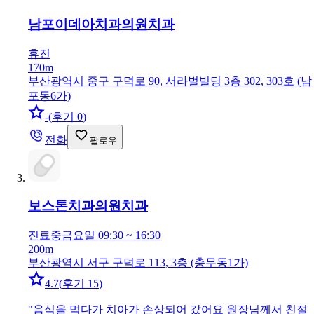
남포이데아치과의원
치과
휴진
170m
부산광역시 중구 구덕로 90, 서라벌빌딩 3층 302, 303호 (남
포동6가)
-
(
후기 0
)
전화
팔로우
보스톤치과의원
치과
진료중
금요일 09:30 ~ 16:30
200m
부산광역시 서구 구덕로 113, 3층 (충무동1가)
4.7
(
후기 15
)
"
음식을 먹다가 치아가 손상되어 갔어요 원장님께서 친절