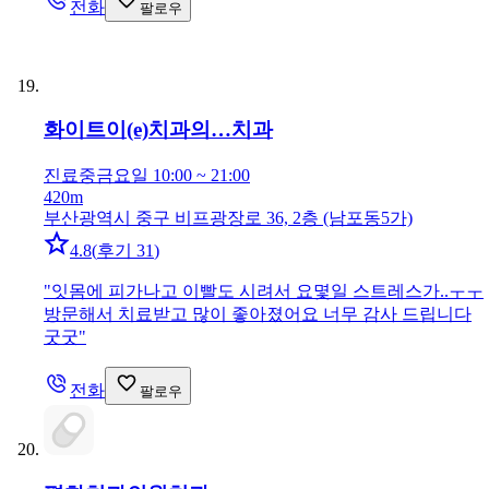
전화
팔로우
화이트이(e)치과의…
치과
진료중
금요일 10:00 ~ 21:00
420m
부산광역시 중구 비프광장로 36, 2층 (남포동5가)
4.8
(
후기 31
)
"
잇몸에 피가나고 이빨도 시려서 요몇일 스트레스가..ㅜㅜ
방문해서 치료받고 많이 좋아졌어요 너무 감사 드립니다
굿굿
"
전화
팔로우