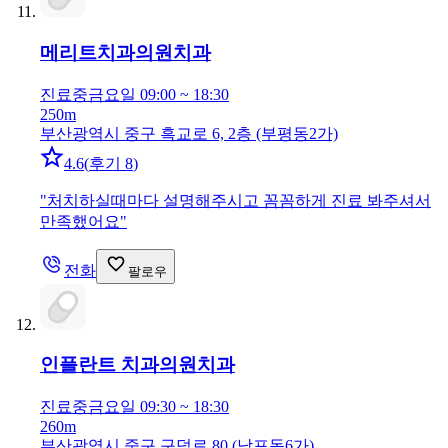
메리트치과의원
치과
진료중
금요일 09:00 ~ 18:30
250m
부산광역시 중구 흑교로 6, 2층 (부평동2가)
4.6
(
후기 8
)
"
처치하실때마다 설명해주시고 꼼꼼하게 진료 봐주셔서
만족했어요
"
전화
팔로우
인플란트 치과의원
치과
진료중
금요일 09:30 ~ 18:30
260m
부산광역시 중구 구덕로 80 (남포동6가)