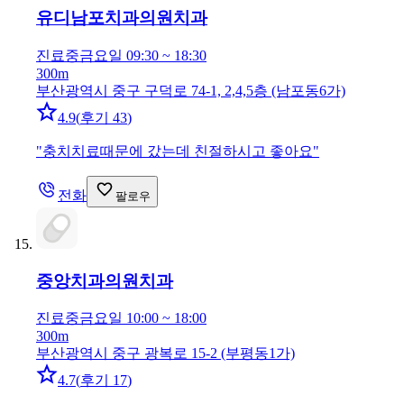
유디남포치과의원
치과
진료중
금요일 09:30 ~ 18:30
300m
부산광역시 중구 구덕로 74-1, 2,4,5층 (남포동6가)
4.9
(
후기 43
)
"
충치치료때문에 갔는데 친절하시고 좋아요
"
전화
팔로우
중앙치과의원
치과
진료중
금요일 10:00 ~ 18:00
300m
부산광역시 중구 광복로 15-2 (부평동1가)
4.7
(
후기 17
)