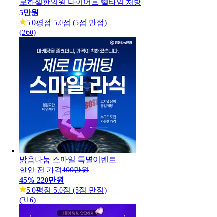
로하셀한의원 다이어트 뺄타임 처방
5만원
5.0
평점 5.0점 (5점 만점)
(
260
)
밝음나눔 스마일 특별이벤트
할인 전 가격
400만원
45
%
220만원
5.0
평점 5.0점 (5점 만점)
(
316
)