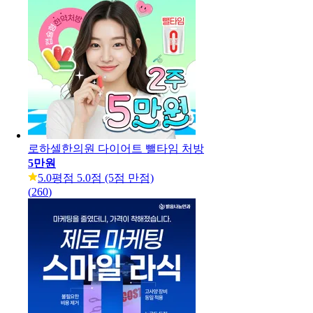
로하셀한의원 다이어트 뺄타임 처방
5만원
5.0
평점 5.0점 (5점 만점)
(
260
)