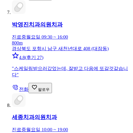
박영진치과의원
치과
진료중
월요일 09:30 ~ 16:00
800m
경상북도 포항시 남구 새천년대로 408 (대잠동)
4.8
(
후기 27
)
"
스케일링받으러갔었는데, 잘받고 다음에 또갈것같습니
다
"
전화
팔로우
세종치과의원
치과
진료중
월요일 10:00 ~ 19:00