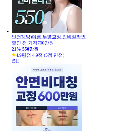
인천계양)여름 투명교정 인비절라인
할인 전 가격
700만원
21
%
550만원
4.9
평점 4.9점 (5점 만점)
(
51
)