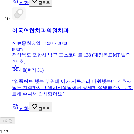
전화
팔로우
이동연합치과의원
치과
진료중
월요일 14:00 ~ 20:00
800m
경상북도 포항시 남구 포스코대로 138 (대잠동,DMT 빌딩
701호)
4.8
(
후기 31
)
"
임플란트 했는 부위에 이가 시큰거려 내원했는데 간호사
님도 친절하시고 의사선생님께서 상세히 설명해주시고 치
료해 주셔서 감사했어요
"
전화
팔로우
‹
이전
1
/
2