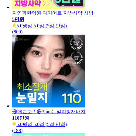
자연과한의원 다이어트 지방사약 처방
5만원
5.0
평점 5.0점 (5점 만점)
(
800
)
😆애교보존😆3mm눈밑지방재배치
110만원
5.0
평점 5.0점 (5점 만점)
(
188
)