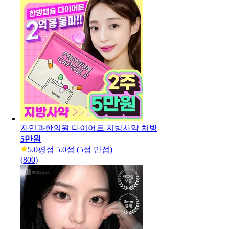
자연과한의원 다이어트 지방사약 처방
5만원
5.0
평점 5.0점 (5점 만점)
(
800
)