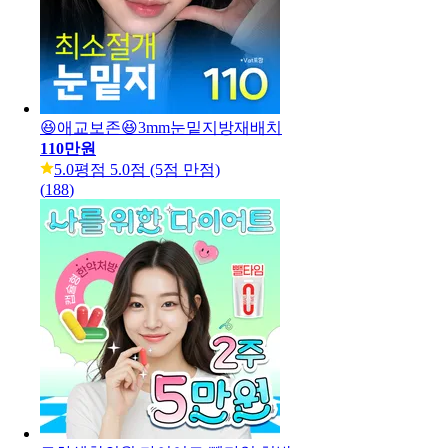
😆애교보존😆3mm눈밑지방재배치
110만원
5.0
평점 5.0점 (5점 만점)
(
188
)