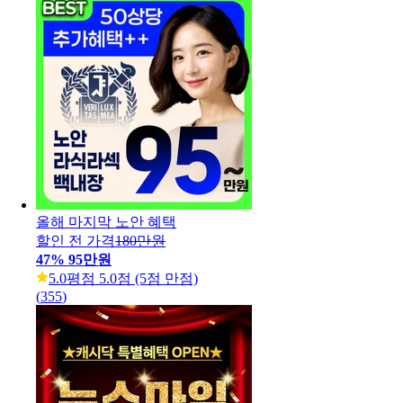
올해 마지막 노안 혜택
할인 전 가격
180만원
47
%
95만원
5.0
평점 5.0점 (5점 만점)
(
355
)