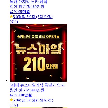
올해 마지막 노안 혜택
할인 전 가격
180만원
47
%
95만원
5.0
평점 5.0점 (5점 만점)
(
355
)
5세대 뉴스마일라식 특별가 안내
할인 전 가격
400만원
47
%
210만원
5.0
평점 5.0점 (5점 만점)
(
192
)