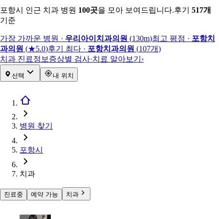
포항시 인근 치과 병원
100
곳
을 모아 보여드립니다.
후기
517
개
기준
가장 가까운 병원
·
우리아이치과의원
(
130m
)
최고 평점
·
포항치
과의원
(
★5.0
)
후기 최다
·
포항치과의원
(
107
개
)
치과 진료정보
증상별 검사·치료 알아보기
›
선택
내 위치
병원 찾기
포항시
치과
진료중
예약 가능
치과