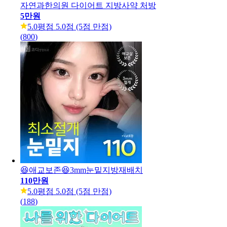
자연과한의원 다이어트 지방사약 처방
5만원
5.0
평점 5.0점 (5점 만점)
(
800
)
😆애교보존😆3mm눈밑지방재배치
110만원
5.0
평점 5.0점 (5점 만점)
(
188
)