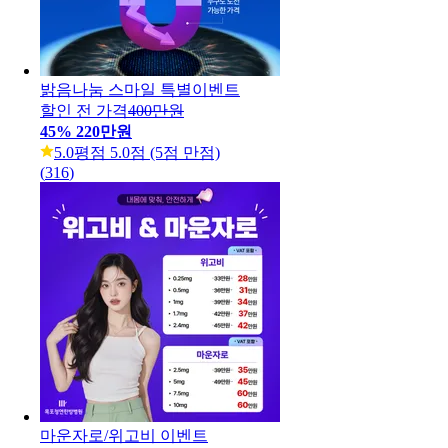
밝음나눔 스마일 특별이벤트
할인 전 가격
400만원
45
%
220만원
5.0
평점 5.0점 (5점 만점)
(
316
)
마운자로/위고비 이벤트