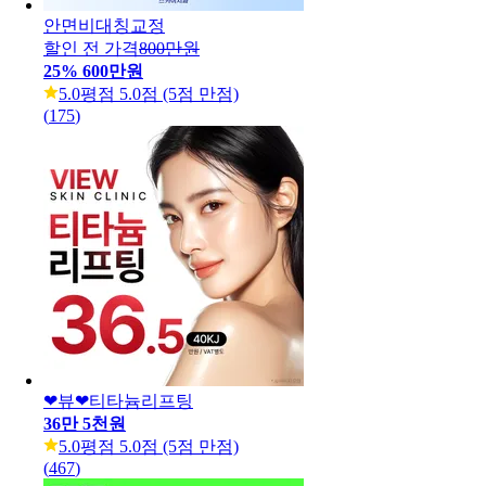
안면비대칭교정
할인 전 가격
800만원
25
%
600만원
5.0
평점 5.0점 (5점 만점)
(
175
)
❤뷰❤티타늄리프팅
36만 5천원
5.0
평점 5.0점 (5점 만점)
(
467
)