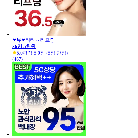
❤뷰❤티타늄리프팅
36만 5천원
5.0
평점 5.0점 (5점 만점)
(
467
)