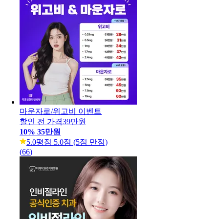
마운자로/위고비 이벤트
할인 전 가격
39만원
10
%
35만원
5.0
평점 5.0점 (5점 만점)
(
66
)