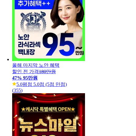
올해 마지막 노안 혜택
할인 전 가격
180만원
47
%
95만원
5.0
평점 5.0점 (5점 만점)
(
355
)