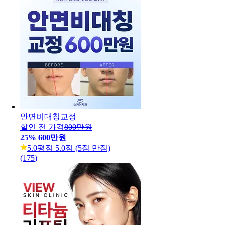
안면비대칭교정
할인 전 가격
800만원
25
%
600만원
5.0
평점 5.0점 (5점 만점)
(
175
)