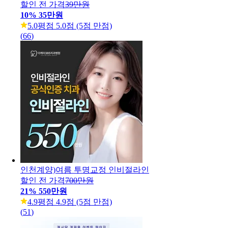
할인 전 가격
39만원
10
%
35만원
5.0
평점 5.0점 (5점 만점)
(
66
)
인천계양)여름 투명교정 인비절라인
할인 전 가격
700만원
21
%
550만원
4.9
평점 4.9점 (5점 만점)
(
51
)