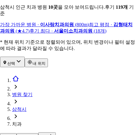
삼척시 인근 치과 병원
10
곳
을 모아 보여드립니다.
후기
119
개
기
준
가장 가까운 병원
·
이사랑치과의원
(
800m
)
최고 평점
·
김형태치
과의원
(
★4.7
)
후기 최다
·
서울미소치과의원
(
18
개
)
* 현재 위치 기준으로 정렬되어 있으며, 위치 변경이나 필터 설정
에 따라 결과가 달라질 수 있습니다.
선택
내 위치
병원 찾기
삼척시
치과