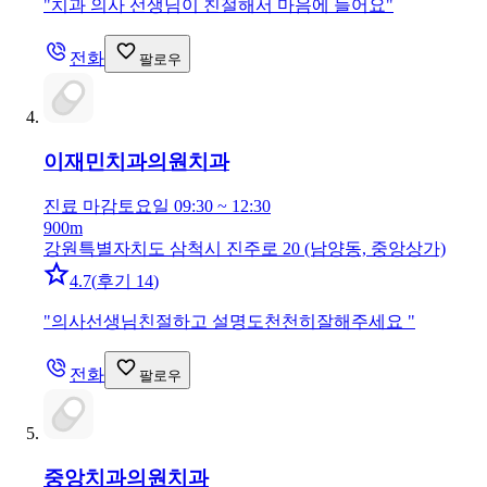
"
치과 의사 선생님이 친절해서 마음에 들어요
"
전화
팔로우
이재민치과의원
치과
진료 마감
토요일 09:30 ~ 12:30
900m
강원특별자치도 삼척시 진주로 20 (남양동, 중앙상가)
4.7
(
후기 14
)
"
의사선생님친절하고 설명도천천히잘해주세요
"
전화
팔로우
중앙치과의원
치과