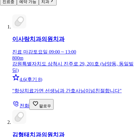
진료중
예약 가능
치과
이사랑치과의원
치과
진료 마감
토요일 09:00 ~ 13:00
800m
강원특별자치도 삼척시 진주로 29, 201호 (남양동, 동일빌
딩)
4.6
(
후기 8
)
"
항상치료가면 선생님과 간호사님이넘친절합니다
"
전화
팔로우
김형태치과의원
치과