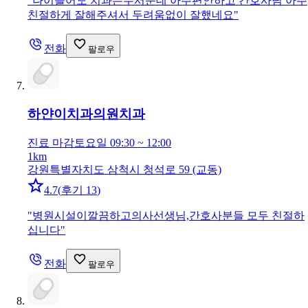
"
나이들어도 치과는무서운데 아주편안하고 간호사님 아주
친절하게 잘해주셔서 두려움없이 잘했네요
"
전화
팔로우
하얀이치과의원
치과
진료 마감
토요일 09:30 ~ 12:00
1km
강원특별자치도 삼척시 청석로 59 (교동)
4.7
(
후기 13
)
"
병원시설이깔끔하고의사선생님,간호사분들 모두 친절하
십니다
"
전화
팔로우