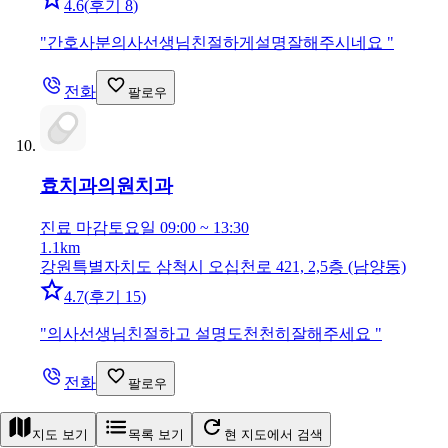
4.6
(
후기 8
)
"
간호사분의사선생님친절하게설명잘해주시네요
"
전화
팔로우
효치과의원
치과
진료 마감
토요일 09:00 ~ 13:30
1.1km
강원특별자치도 삼척시 오십천로 421, 2,5층 (남양동)
4.7
(
후기 15
)
"
의사선생님친절하고 설명도천천히잘해주세요
"
전화
팔로우
지도 보기
목록 보기
현 지도에서 검색