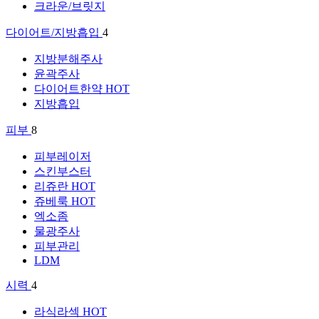
크라운/브릿지
다이어트/지방흡입
4
지방분해주사
윤곽주사
다이어트한약
HOT
지방흡입
피부
8
피부레이저
스킨부스터
리쥬란
HOT
쥬베룩
HOT
엑소좀
물광주사
피부관리
LDM
시력
4
라식라섹
HOT