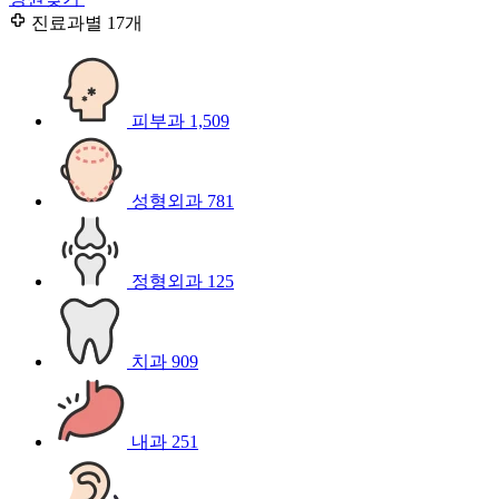
진료과별
17개
피부과
1,509
성형외과
781
정형외과
125
치과
909
내과
251