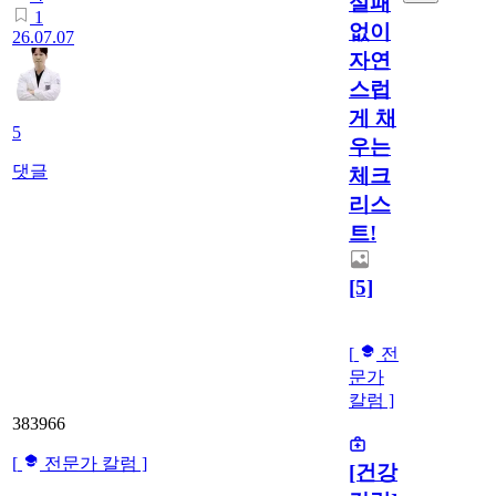
실패
1
없이
26.07.07
자연
스럽
게 채
5
우는
댓글
체크
리스
트!
[5]
[
전
문가
칼럼 ]
383966
[
전문가 칼럼 ]
[건강