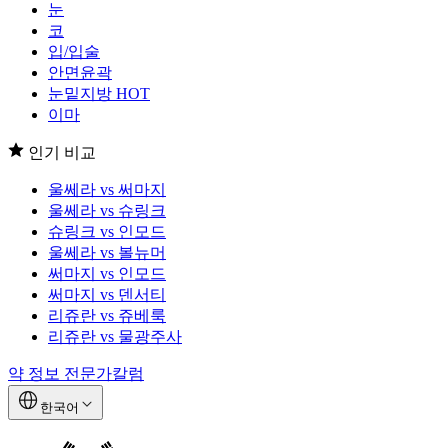
눈
코
입/입술
안면윤곽
눈밑지방
HOT
이마
인기 비교
울쎄라 vs 써마지
울쎄라 vs 슈링크
슈링크 vs 인모드
울쎄라 vs 볼뉴머
써마지 vs 인모드
써마지 vs 덴서티
리쥬란 vs 쥬베룩
리쥬란 vs 물광주사
약 정보
전문가칼럼
한국어