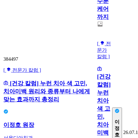
수분
케어
까지
[
전
문가
칼럼 ]
384497
[
전문가 칼럼 ]
[건강
[건강 칼럼] 누런 치아 색 고민,
칼럼]
치아미백 원리와 종류부터 나에게
누런
맞는 효과까지 총정리
치아
색 고
민,
이
치아
이정호 원장
정
미백
26.07.
호
서울디아치과