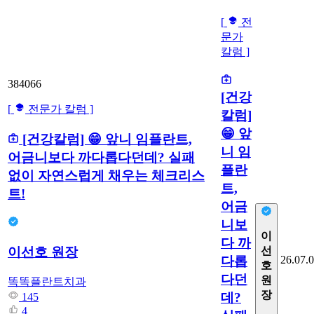
[
전
문가
칼럼 ]
384066
[건강
[
전문가 칼럼 ]
칼럼]
😁 앞
[건강칼럼] 😁 앞니 임플란트,
니 임
어금니보다 까다롭다던데? 실패
플란
없이 자연스럽게 채우는 체크리스
트,
트!
어금
니보
이
다 까
이선호 원장
선
다롭
26.07.
호
다던
원
똑똑플란트치과
장
데?
145
4