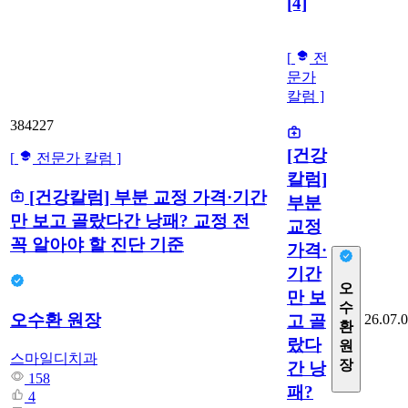
[4]
[
전
문가
칼럼 ]
384227
[건강
[
전문가 칼럼 ]
칼럼]
[건강칼럼] 부분 교정 가격·기간
부분
만 보고 골랐다간 낭패? 교정 전
교정
꼭 알아야 할 진단 기준
가격·
기간
오
만 보
수
오수환 원장
고 골
26.07.
환
랐다
원
스마일디치과
장
간 낭
158
패?
4