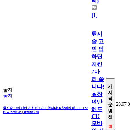
티)
[1]
💬시
술 고
민 답
하면
치킨
7마
리 쏩
니다!
캐
공지
시
🔥참
공지
닥
여만
26.07.
운
해도
💬시술 고민 답하면 치킨 7마리 쏩니다!🔥참여만 해도 CU 모
영
바일 상품권! | 활동왕 2회
CU
진
모바