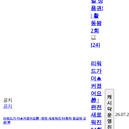
일 상
품권!
| 활
동왕
2회
[24]
리워
드가
더🔥
커졌
어요
캐
🎁 |
공지
시
공지
완전
닥
새로
26.07.
운
리워드가 더🔥커졌어요🎁 | 완전 새로워진 84회차 등급제 오
영
워진
픈!💛
진