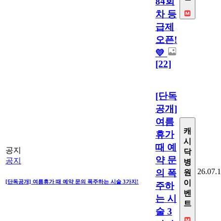
84회
차 등
급제
오픈!
💛
[22]
[단독
공개]
여름
캐
휴가
시
때 예
공지
닥
약 문
공지
병
26.07.
의 폭
원
[단독공개] 여름휴가 때 예약 문의 폭주하는 시술 3가지!
이
주하
벤
는 시
트
술 3