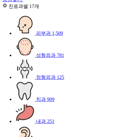
진료과별
17개
피부과
1,509
성형외과
781
정형외과
125
치과
909
내과
251