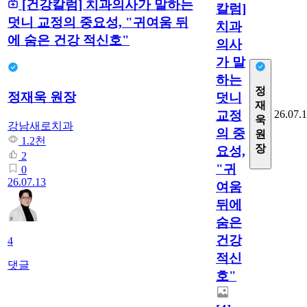
[건강칼럼] 치과의사가 말하는
칼럼]
덧니 교정의 중요성, "귀여움 뒤
치과
에 숨은 건강 적신호"
의사
가 말
하는
정
정재욱 원장
덧니
재
교정
26.07.
욱
강남새로치과
의 중
원
1.2천
장
요성,
2
"귀
0
26.07.13
여움
뒤에
숨은
건강
4
적신
댓글
호"