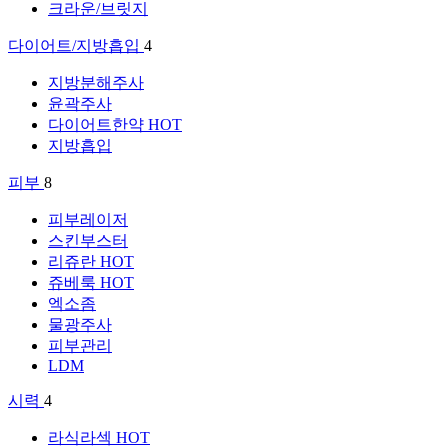
크라운/브릿지
다이어트/지방흡입
4
지방분해주사
윤곽주사
다이어트한약
HOT
지방흡입
피부
8
피부레이저
스킨부스터
리쥬란
HOT
쥬베룩
HOT
엑소좀
물광주사
피부관리
LDM
시력
4
라식라섹
HOT