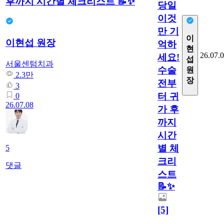
후까지 시간별 체크리스트 📝✨
당일
이것
만 기
이
이현섭 원장
억하
현
26.07.
세요!
섭
서울센텀치과
수술
원
2.3만
장
전부
3
터 귀
0
26.07.08
가 후
까지
시간
별 체
5
크리
댓글
스트
📝✨
[5]