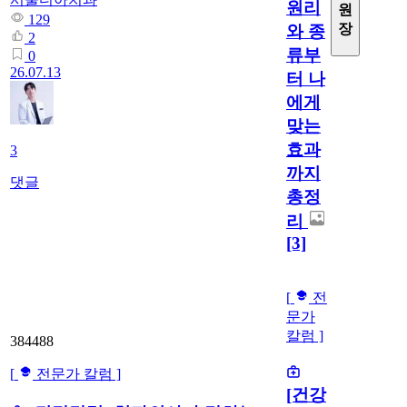
원리
원
129
장
와 종
2
류부
0
26.07.13
터 나
에게
맞는
효과
3
까지
댓글
총정
리
[3]
[
전
문가
칼럼 ]
384488
[
전문가 칼럼 ]
[건강