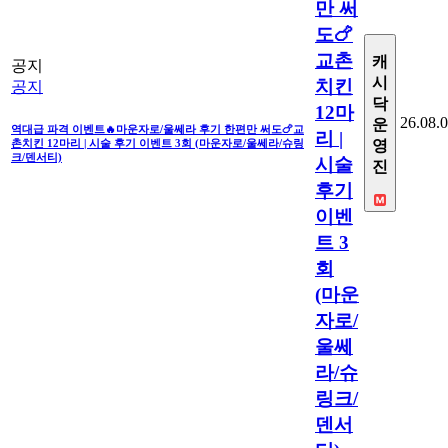
만 써
도🍗
교촌
캐
공지
시
치킨
공지
닥
12마
26.08.
운
역대급 파격 이벤트🔥마운자로/울쎄라 후기 한편만 써도🍗교
리 |
촌치킨 12마리 | 시술 후기 이벤트 3회 (마운자로/울쎄라/슈링
영
크/덴서티)
시술
진
후기
이벤
트 3
회
(마운
자로/
울쎄
라/슈
링크/
덴서