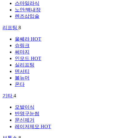
스마일라식
노안/백내장
렌즈삽입술
리프팅
8
울쎄라
HOT
슈링크
써마지
인모드
HOT
실리프팅
덴서티
볼뉴머
온다
기타
4
모발이식
반영구눈썹
문신제거
레이저제모
HOT
보톡스
8