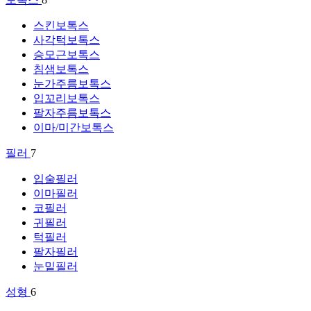
스킨보톡스
사각턱보톡스
승모근보톡스
침샘보톡스
눈가주름보톡스
입꼬리보톡스
팔자주름보톡스
이마/미간보톡스
필러
7
입술필러
이마필러
코필러
귀필러
턱필러
팔자필러
눈밑필러
성형
6