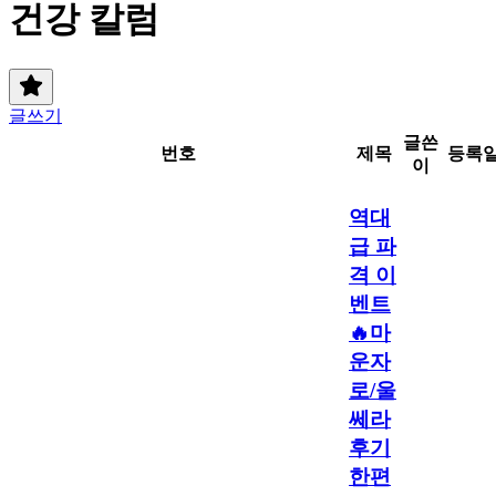
건강 칼럼
글쓰기
글쓴
번호
제목
등록
이
역대
급 파
격 이
벤트
🔥마
운자
로/울
쎄라
후기
한편