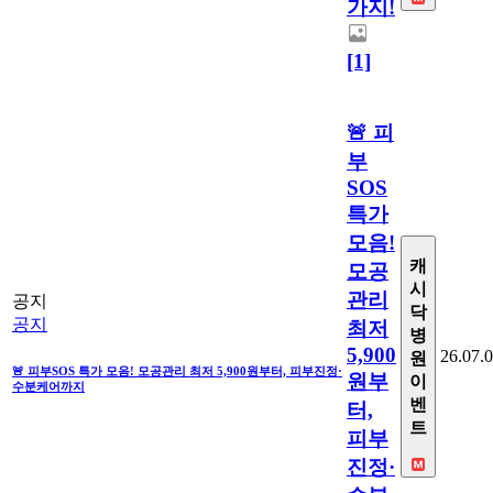
가지!
[1]
🚨 피
부
SOS
특가
모음!
캐
모공
시
관리
공지
닥
공지
최저
병
5,900
26.07.
원
🚨 피부SOS 특가 모음! 모공관리 최저 5,900원부터, 피부진정·
원부
이
수분케어까지
벤
터,
트
피부
진정·