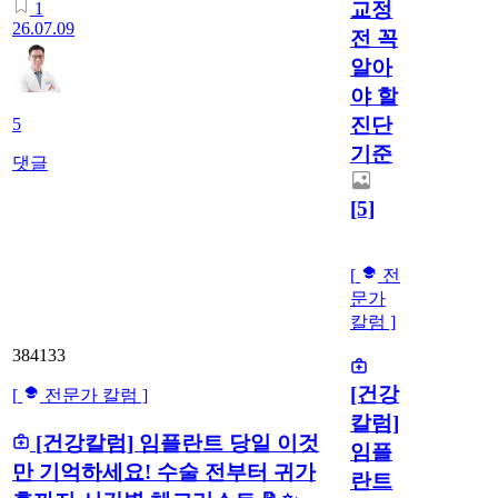
교정
1
26.07.09
전 꼭
알아
야 할
진단
5
기준
댓글
[5]
[
전
문가
칼럼 ]
384133
[건강
[
전문가 칼럼 ]
칼럼]
[건강칼럼] 임플란트 당일 이것
임플
만 기억하세요! 수술 전부터 귀가
란트