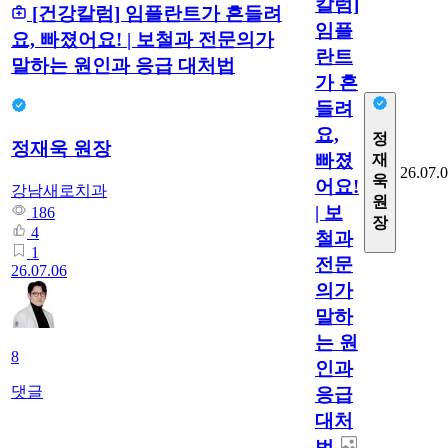
칼럼]
[건강칼럼] 임플란트가 흔들려
임플
요, 빠졌어요! | 보철과 전문의가
란트
말하는 원인과 응급 대처법
가 흔
들려
요,
정
정재욱 원장
빠졌
재
26.07.
욱
어요!
강남새로치과
원
| 보
186
장
4
철과
1
전문
26.07.06
의가
말하
는 원
8
인과
댓글
응급
대처
법