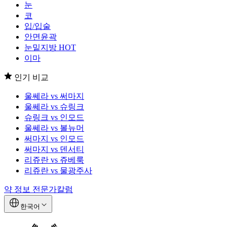
눈
코
입/입술
안면윤곽
눈밑지방
HOT
이마
인기 비교
울쎄라 vs 써마지
울쎄라 vs 슈링크
슈링크 vs 인모드
울쎄라 vs 볼뉴머
써마지 vs 인모드
써마지 vs 덴서티
리쥬란 vs 쥬베룩
리쥬란 vs 물광주사
약 정보
전문가칼럼
한국어