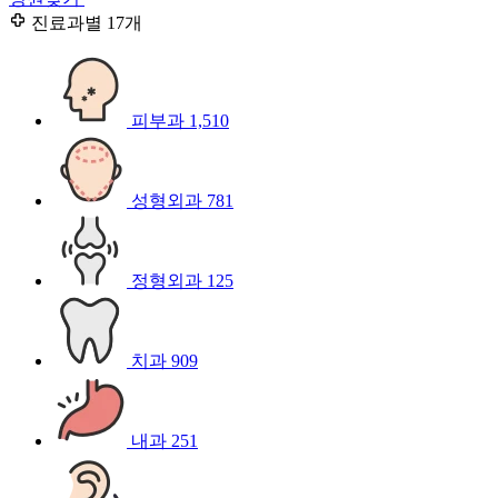
진료과별
17개
피부과
1,510
성형외과
781
정형외과
125
치과
909
내과
251