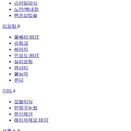
스마일라식
노안/백내장
렌즈삽입술
리프팅
8
울쎄라
HOT
슈링크
써마지
인모드
HOT
실리프팅
덴서티
볼뉴머
온다
기타
4
모발이식
반영구눈썹
문신제거
레이저제모
HOT
보톡스
8