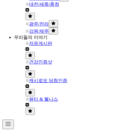
대전/세종/충청
광주/전라
강원/제주
우리들의 이야기
자유게시판
건강인증샷
캐시로또 당첨인증
뷰티 & 웰니스