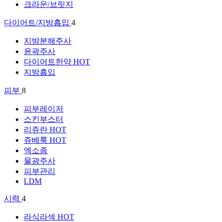
크라운/브릿지
다이어트/지방흡입
4
지방분해주사
윤곽주사
다이어트한약
HOT
지방흡입
피부
8
피부레이저
스킨부스터
리쥬란
HOT
쥬베룩
HOT
엑소좀
물광주사
피부관리
LDM
시력
4
라식라섹
HOT