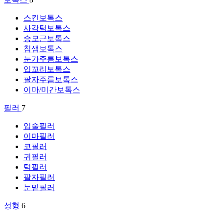
스킨보톡스
사각턱보톡스
승모근보톡스
침샘보톡스
눈가주름보톡스
입꼬리보톡스
팔자주름보톡스
이마/미간보톡스
필러
7
입술필러
이마필러
코필러
귀필러
턱필러
팔자필러
눈밑필러
성형
6