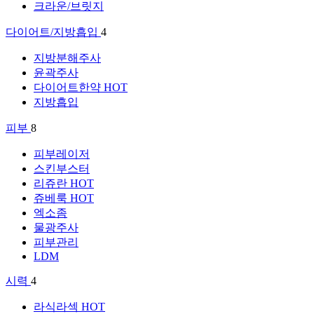
크라운/브릿지
다이어트/지방흡입
4
지방분해주사
윤곽주사
다이어트한약
HOT
지방흡입
피부
8
피부레이저
스킨부스터
리쥬란
HOT
쥬베룩
HOT
엑소좀
물광주사
피부관리
LDM
시력
4
라식라섹
HOT