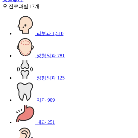
진료과별
17개
피부과
1,510
성형외과
781
정형외과
125
치과
909
내과
251