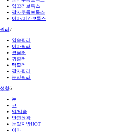
입꼬리보톡스
팔자주름보톡스
이마/미간보톡스
필러
7
입술필러
이마필러
코필러
귀필러
턱필러
팔자필러
눈밑필러
성형
6
눈
코
입/입술
안면윤곽
눈밑지방
HOT
이마