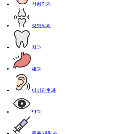
성형외과
정형외과
치과
내과
이비인후과
안과
통증/재활과