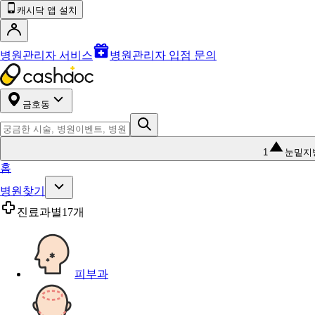
캐시닥 앱 설치
병원관리자 서비스
병원관리자 입점 문의
금호동
1
눈밑지
홈
병원찾기
진료과별
17개
피부과