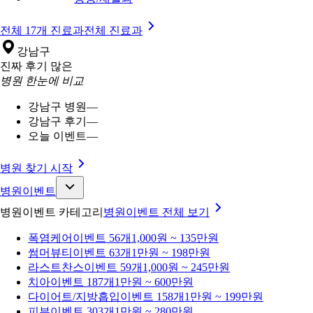
전체 17개 진료과
전체 진료과
강남구
진짜 후기 많은
병원 한눈에 비교
강남구 병원
—
강남구 후기
—
오늘 이벤트
—
병원 찾기 시작
병원이벤트
병원이벤트 카테고리
병원이벤트
전체 보기
폭염케어
이벤트 56개
1,000원 ~ 135만원
썸머뷰티
이벤트 63개
1만원 ~ 198만원
라스트찬스
이벤트 59개
1,000원 ~ 245만원
치아
이벤트 187개
1만원 ~ 600만원
다이어트/지방흡입
이벤트 158개
1만원 ~ 199만원
피부
이벤트 303개
1만원 ~ 280만원