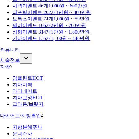
시력
이벤트 46개
1,000원 ~ 600만원
리프팅
이벤트 262개
3만원 ~ 800만원
보톡스
이벤트 74개
1,000원 ~ 59만원
필러
이벤트 106개
2만원 ~ 700만원
성형
이벤트 314개
1만원 ~ 1,800만원
기타
이벤트 135개
1,100원 ~ 440만원
커뮤니티
시술정보
치아
5
임플란트
HOT
치아미백
라미네이트
치아교정
HOT
크라운/브릿지
다이어트/지방흡입
4
지방분해주사
윤곽주사