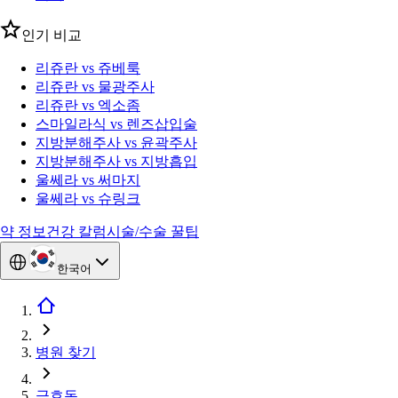
인기 비교
리쥬란 vs 쥬베룩
리쥬란 vs 물광주사
리쥬란 vs 엑소좀
스마일라식 vs 렌즈삽입술
지방분해주사 vs 윤곽주사
지방분해주사 vs 지방흡입
울쎄라 vs 써마지
울쎄라 vs 슈링크
약 정보
건강 칼럼
시술/수술 꿀팁
한국어
병원 찾기
금호동