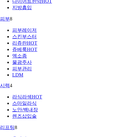
다이어트한약
HOT
지방흡입
피부
8
피부레이저
스킨부스터
리쥬란
HOT
쥬베룩
HOT
엑소좀
물광주사
피부관리
LDM
시력
4
라식라섹
HOT
스마일라식
노안/백내장
렌즈삽입술
리프팅
8