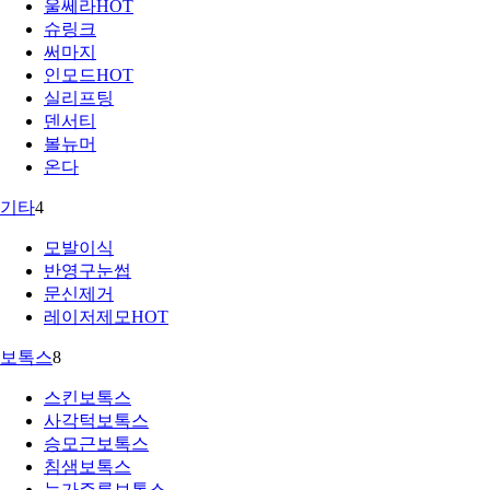
울쎄라
HOT
슈링크
써마지
인모드
HOT
실리프팅
덴서티
볼뉴머
온다
기타
4
모발이식
반영구눈썹
문신제거
레이저제모
HOT
보톡스
8
스킨보톡스
사각턱보톡스
승모근보톡스
침샘보톡스
눈가주름보톡스