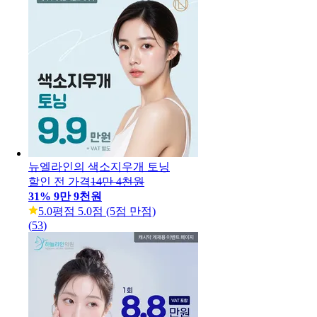
뉴엘라인의 색소지우개 토닝
할인 전 가격
14만 4천원
31
%
9만 9천원
5.0
평점 5.0점 (5점 만점)
(
53
)