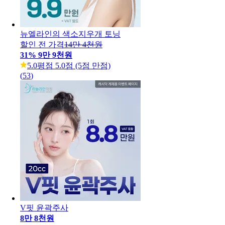
뉴엘라인의 색소지우개 토닝
할인 전 가격
14만 4천원
31
%
9만 9천원
5.0
평점 5.0점 (5점 만점)
(
53
)
V핏 윤곽주사
8만 8천원