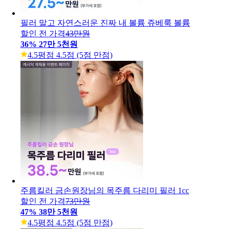
필러 말고 자연스러운 진짜 내 볼륨 쥬베룩 볼륨
할인 전 가격
43만원
36
%
27만 5천원
4.5
평점 4.5점 (5점 만점)
주름킬러 금손원장님의 목주름 다리미 필러 1cc
할인 전 가격
73만원
47
%
38만 5천원
4.5
평점 4.5점 (5점 만점)