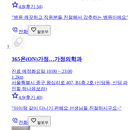
4.8
(
후기 34
)
"
병원 깨끗하고 직원분들 친절해서 강추하는 병원이에요
"
전화
팔로우
365온(ON)가정…
가정의학과
진료 예정
화요일 10:00 ~ 23:00
1.2km
서울특별시 중구 왕십리로 407, B1층 2호 (신당동, 신당 파
인힐 하나유보라)
4.9
(
후기 40
)
"
아이랑 같이 다니기 편해요 선생님들 친절하시구요~
"
전화
팔로우