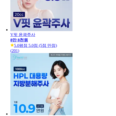
V핏 윤곽주사
8만 8천원
5.0
평점 5.0점 (5점 만점)
(
201
)