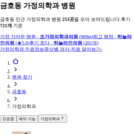
금호동 가정의학과 병원
금호동 인근 가정의학과 병원
253
곳
을 모아 보여드립니다.
후기
721
개
기준
가장 가까운 병원
·
조가정의학과의원
(
900m
)
최고 평점
·
하늘라
인의원
(
★5.0
)
후기 최다
·
하늘라인의원
(
201
개
)
가정의학과 진료정보
증상별 검사·치료 알아보기
›
병원 찾기
금호동
가정의학과
진료중
예약 가능
가정의학과