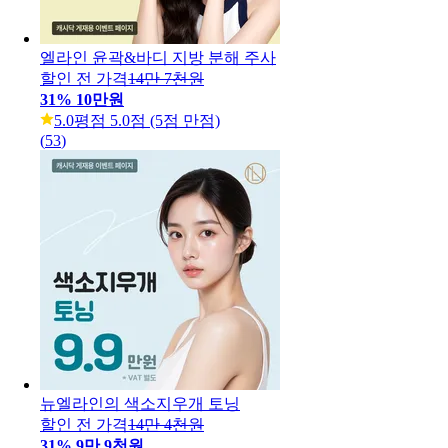
엘라인 윤곽&바디 지방 분해 주사
할인 전 가격
14만 7천원
31
%
10만원
5.0
평점 5.0점 (5점 만점)
(
53
)
뉴엘라인의 색소지우개 토닝
할인 전 가격
14만 4천원
31
%
9만 9천원