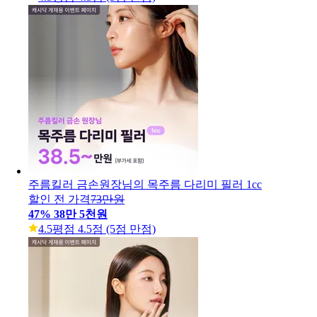
주름킬러 금손원장님의 목주름 다리미 필러 1cc
할인 전 가격
73만원
47
%
38만 5천원
4.5
평점 4.5점 (5점 만점)