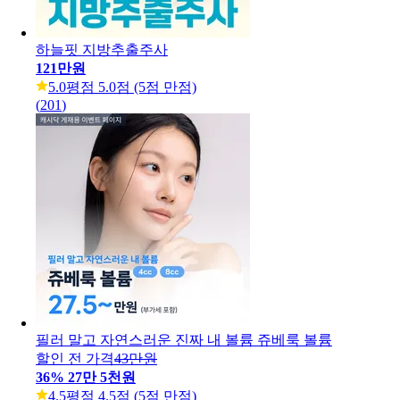
하늘핏 지방추출주사
121만원
5.0
평점 5.0점 (5점 만점)
(
201
)
필러 말고 자연스러운 진짜 내 볼륨 쥬베룩 볼륨
할인 전 가격
43만원
36
%
27만 5천원
4.5
평점 4.5점 (5점 만점)