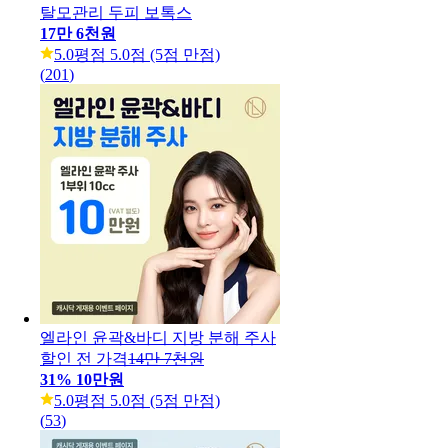
탈모관리 두피 보톡스
17만 6천원
5.0
평점 5.0점 (5점 만점)
(
201
)
엘라인 윤곽&바디 지방 분해 주사
할인 전 가격
14만 7천원
31
%
10만원
5.0
평점 5.0점 (5점 만점)
(
53
)