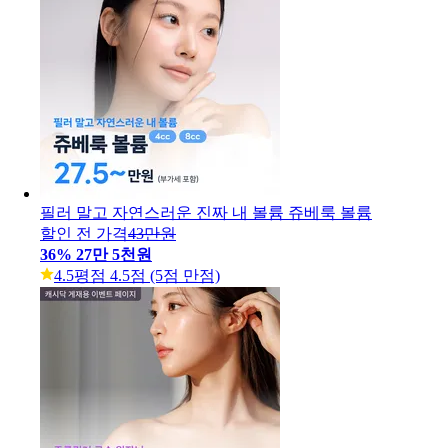
필러 말고 자연스러운 진짜 내 볼륨 쥬베룩 볼륨
할인 전 가격
43만원
36
%
27만 5천원
4.5
평점 4.5점 (5점 만점)