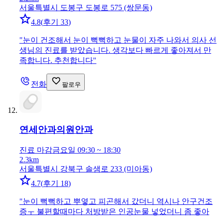
서울특별시 도봉구 도봉로 575 (쌍문동)
4.8
(
후기 33
)
"
눈이 건조해서 눈이 뻑뻑하고 눈물이 자주 나와서 의사 선
생님의 진료를 받았습니다. 생각보다 빠르게 좋아져서 만
족합니다. 추천합니다
"
전화
팔로우
연세안과의원
안과
진료 마감
금요일 09:30 ~ 18:30
2.3km
서울특별시 강북구 솔샘로 233 (미아동)
4.7
(
후기 18
)
"
눈이 뻑뻑하고 뿌옇고 피곤해서 갔더니 역시나 안구건조
증ㅜ 불편할때마다 처방받은 인공눈물 넣었더니 좀 좋아