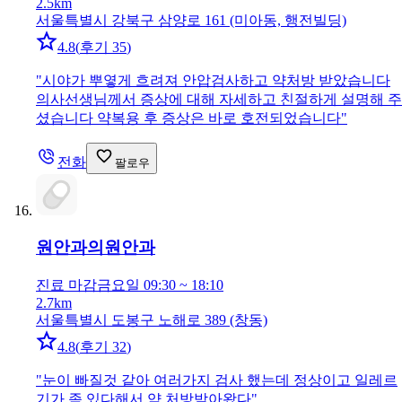
2.5km
서울특별시 강북구 삼양로 161 (미아동, 행전빌딩)
4.8
(
후기 35
)
"
시야가 뿌옇게 흐려져 안압검사하고 약처방 받았습니다
의사선생님께서 증상에 대해 자세하고 친절하게 설명해 주
셨습니다 약복용 후 증상은 바로 호전되었습니다
"
전화
팔로우
원안과의원
안과
진료 마감
금요일 09:30 ~ 18:10
2.7km
서울특별시 도봉구 노해로 389 (창동)
4.8
(
후기 32
)
"
눈이 빠질것 같아 여러가지 검사 했는데 정상이고 일레르
기가 좀 있다해서 약 처방받아왔다
"