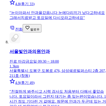
4.8
(
후기 33
)
"
눈이아파서 안과을갔읍니다 눈에다리끼가 났다고하네요
그래서치료받고 토요일에 다시오라고하네요
"
전화
팔로우
서울빛안과의원
안과
진료 마감
금요일 09:30 ~ 18:00
1.3km
서울특별시 도봉구 도봉로 476, 삼성쉐르빌퍼스티 2층 207,
211호 (창동)
4.9
(
후기 49
)
"
친절하게 봐주시고 시력 검사도 처음부터 다해서 좋았습
니다. 토요일이라서 그런지 대기는 좀 있는편이었습니다. 1
시간 정도 기다린 거 같애요. 쌍문에 안과가 두군데 있는 거