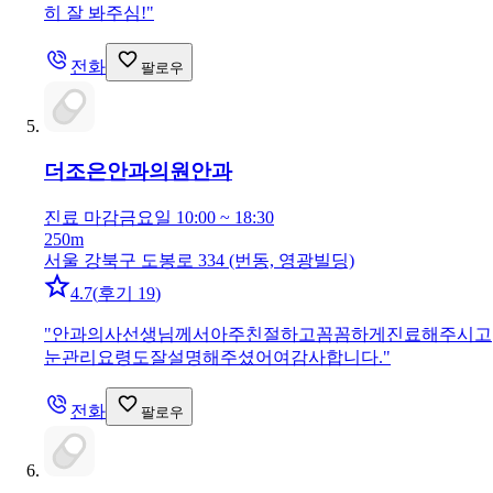
히 잘 봐주심!
"
전화
팔로우
더조은안과의원
안과
진료 마감
금요일 10:00 ~ 18:30
250m
서울 강북구 도봉로 334 (번동, 영광빌딩)
4.7
(
후기 19
)
"
안과의사선생님께서아주친절하고꼼꼼하게진료해주시고
눈관리요령도잘설명해주셨어여감사합니다.
"
전화
팔로우