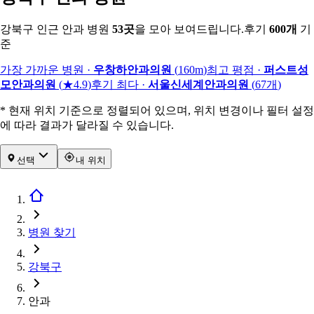
강북구 인근 안과 병원
53
곳
을 모아 보여드립니다.
후기
600
개
기
준
가장 가까운 병원
·
우창하안과의원
(
160m
)
최고 평점
·
퍼스트성
모안과의원
(
★4.9
)
후기 최다
·
서울신세계안과의원
(
67
개
)
* 현재 위치 기준으로 정렬되어 있으며, 위치 변경이나 필터 설정
에 따라 결과가 달라질 수 있습니다.
선택
내 위치
병원 찾기
강북구
안과