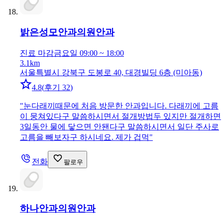
밝은성모안과의원
안과
진료 마감
금요일 09:00 ~ 18:00
3.1km
서울특별시 강북구 도봉로 40, 대경빌딩 6층 (미아동)
4.8
(
후기 32
)
"
눈다래끼때문에 처음 방문한 안과입니다. 다래끼에 고름
이 뭉쳐있다구 말씀하시면서 절개방법두 있지만 절개하면
3일동안 물에 닿으면 안됀다구 말씀하시면서 일단 주사로
고름을 빼보자구 하시네요. 제가 겁먹
"
전화
팔로우
하나안과의원
안과