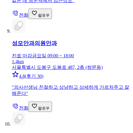
같은 데 쌍문역에서 접근성도
"
전화
팔로우
성모안과의원
안과
진료 마감
금요일 09:00 ~ 18:00
1.4km
서울특별시 도봉구 도봉로 487, 2층 (쌍문동)
4.8
(
후기 30
)
"
의사선생님 친절하고 상냥하고 상세하게 가르처주고 잘
해준다
"
전화
팔로우