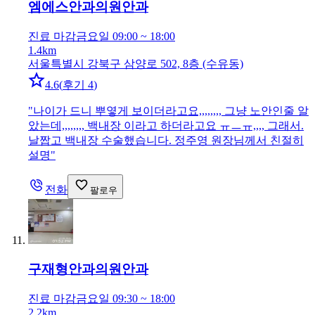
엠에스안과의원
안과
진료 마감
금요일 09:00 ~ 18:00
1.4km
서울특별시 강북구 삼양로 502, 8층 (수유동)
4.6
(
후기 4
)
"
나이가 드니 뿌옇게 보이더라고요,,,,,,,, 그냥 노안인줄 알
았는데,,,,,,,, 백내장 이라고 하더라고요 ㅠㅡㅠ,,,, 그래서.
날짭고 백내장 수술했습니다. 정주영 원장님께서 친절히
설명
"
전화
팔로우
구재형안과의원
안과
진료 마감
금요일 09:30 ~ 18:00
2.2km