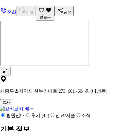
전화
예약
공유
팔로우
세종특별자치시 한누리대로 273, 601~604호 (나성동)
복사
병원안내
후기 (45)
진료/시술
소식
기본 정보