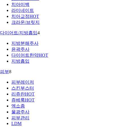
치아미백
라미네이트
치아교정
HOT
크라운/브릿지
다이어트/지방흡입
4
지방분해주사
윤곽주사
다이어트한약
HOT
지방흡입
피부
8
피부레이저
스킨부스터
리쥬란
HOT
쥬베룩
HOT
엑소좀
물광주사
피부관리
LDM