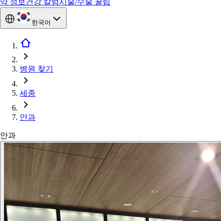
약 정보
건강 칼럼
시술/수술 꿀팁
한국어
병원 찾기
세종
안과
안과