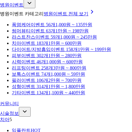
병원이벤트
병원이벤트 카테고리
병원이벤트
전체 보기
폭염케어
이벤트 56개
1,000원 ~ 135만원
썸머뷰티
이벤트 63개
1만원 ~ 198만원
라스트찬스
이벤트 59개
1,000원 ~ 245만원
치아
이벤트 183개
1만원 ~ 600만원
다이어트/지방흡입
이벤트 158개
1만원 ~ 199만원
피부
이벤트 302개
1만원 ~ 280만원
시력
이벤트 46개
1,000원 ~ 600만원
리프팅
이벤트 258개
3만원 ~ 800만원
보톡스
이벤트 74개
1,000원 ~ 59만원
필러
이벤트 106개
2만원 ~ 700만원
성형
이벤트 314개
1만원 ~ 1,800만원
기타
이벤트 134개
1,100원 ~ 440만원
커뮤니티
시술정보
치아
5
임플란트
HOT