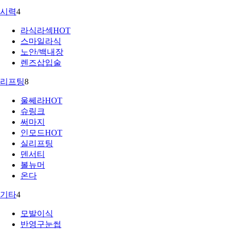
시력
4
라식라섹
HOT
스마일라식
노안/백내장
렌즈삽입술
리프팅
8
울쎄라
HOT
슈링크
써마지
인모드
HOT
실리프팅
덴서티
볼뉴머
온다
기타
4
모발이식
반영구눈썹