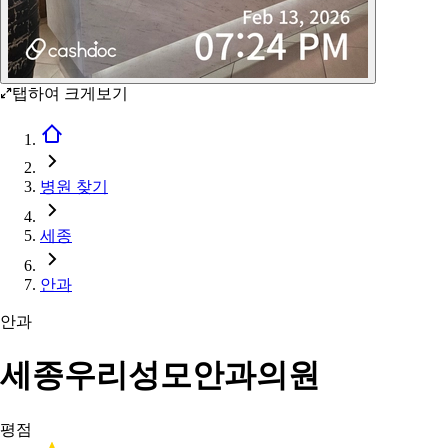
탭하여 크게보기
병원 찾기
세종
안과
안과
세종우리성모안과의원
평점