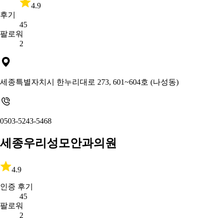
4.9
후기
45
팔로워
2
세종특별자치시 한누리대로 273, 601~604호 (나성동)
0503-5243-5468
세종우리성모안과의원
4.9
인증 후기
45
팔로워
2