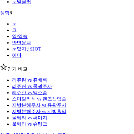
눈밑필러
성형
6
눈
코
입/입술
안면윤곽
눈밑지방
HOT
이마
인기 비교
리쥬란 vs 쥬베룩
리쥬란 vs 물광주사
리쥬란 vs 엑소좀
스마일라식 vs 렌즈삽입술
지방분해주사 vs 윤곽주사
지방분해주사 vs 지방흡입
울쎄라 vs 써마지
울쎄라 vs 슈링크