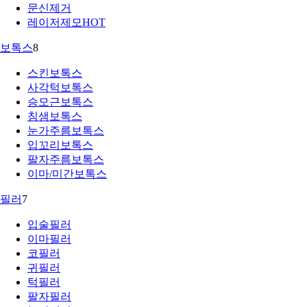
문신제거
레이저제모
HOT
보톡스
8
스킨보톡스
사각턱보톡스
승모근보톡스
침샘보톡스
눈가주름보톡스
입꼬리보톡스
팔자주름보톡스
이마/미간보톡스
필러
7
입술필러
이마필러
코필러
귀필러
턱필러
팔자필러