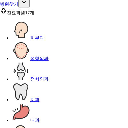
병원찾기
진료과별
17개
피부과
성형외과
정형외과
치과
내과