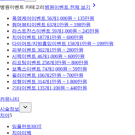
병원이벤트 카테고리
병원이벤트
전체 보기
폭염케어
이벤트 56개
1,000원 ~ 135만원
썸머뷰티
이벤트 63개
1만원 ~ 198만원
라스트찬스
이벤트 59개
1,000원 ~ 245만원
치아
이벤트 187개
1만원 ~ 600만원
다이어트/지방흡입
이벤트 158개
1만원 ~ 199만원
피부
이벤트 302개
1만원 ~ 280만원
시력
이벤트 46개
1,000원 ~ 600만원
리프팅
이벤트 258개
3만원 ~ 800만원
보톡스
이벤트 74개
1,000원 ~ 59만원
필러
이벤트 106개
2만원 ~ 700만원
성형
이벤트 314개
1만원 ~ 1,800만원
기타
이벤트 135개
1,100원 ~ 440만원
커뮤니티
시술정보
치아
5
임플란트
HOT
치아미백