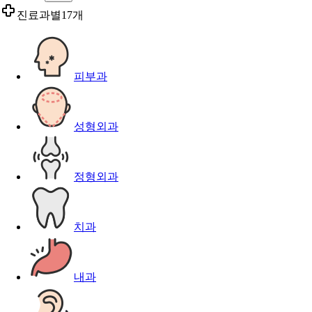
진료과별
17개
피부과
성형외과
정형외과
치과
내과