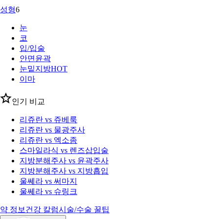
성형
6
눈
코
입/입술
안면윤곽
눈밑지방
HOT
이마
인기 비교
리쥬란 vs 쥬베룩
리쥬란 vs 물광주사
리쥬란 vs 엑소좀
스마일라식 vs 렌즈삽입술
지방분해주사 vs 윤곽주사
지방분해주사 vs 지방흡입
울쎄라 vs 써마지
울쎄라 vs 슈링크
약 정보
건강 칼럼
시술/수술 꿀팁