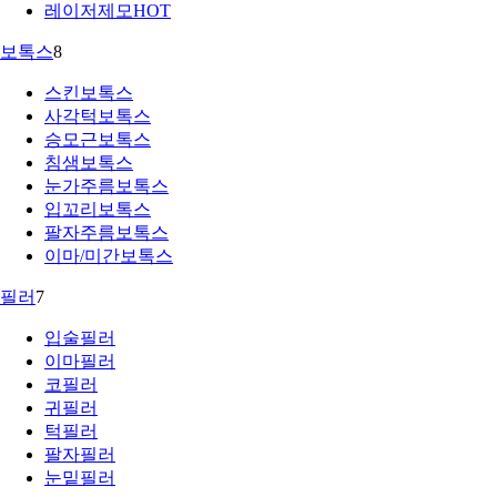
레이저제모
HOT
보톡스
8
스킨보톡스
사각턱보톡스
승모근보톡스
침샘보톡스
눈가주름보톡스
입꼬리보톡스
팔자주름보톡스
이마/미간보톡스
필러
7
입술필러
이마필러
코필러
귀필러
턱필러
팔자필러
눈밑필러