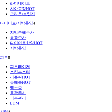
라미네이트
치아교정
HOT
크라운/브릿지
다이어트/지방흡입
4
지방분해주사
윤곽주사
다이어트한약
HOT
지방흡입
피부
8
피부레이저
스킨부스터
리쥬란
HOT
쥬베룩
HOT
엑소좀
물광주사
피부관리
LDM
시력
4