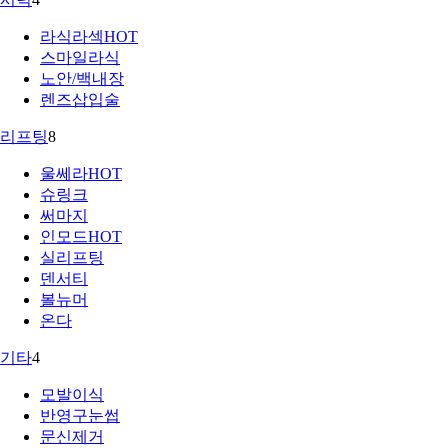
라식라섹
HOT
스마일라식
노안/백내장
렌즈삽입술
리프팅
8
울쎄라
HOT
슈링크
써마지
인모드
HOT
실리프팅
덴서티
볼뉴머
온다
기타
4
모발이식
반영구눈썹
문신제거