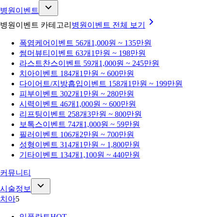
병원이벤트
병원이벤트 카테고리
병원이벤트
전체 보기
폭염케어
이벤트 56개
1,000원 ~ 135만원
썸머뷰티
이벤트 63개
1만원 ~ 198만원
라스트찬스
이벤트 59개
1,000원 ~ 245만원
치아
이벤트 184개
1만원 ~ 600만원
다이어트/지방흡입
이벤트 158개
1만원 ~ 199만원
피부
이벤트 302개
1만원 ~ 280만원
시력
이벤트 46개
1,000원 ~ 600만원
리프팅
이벤트 258개
3만원 ~ 800만원
보톡스
이벤트 74개
1,000원 ~ 59만원
필러
이벤트 106개
2만원 ~ 700만원
성형
이벤트 314개
1만원 ~ 1,800만원
기타
이벤트 134개
1,100원 ~ 440만원
커뮤니티
시술정보
치아
5
임플란트
HOT