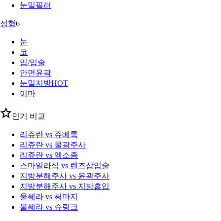
눈밑필러
성형
6
눈
코
입/입술
안면윤곽
눈밑지방
HOT
이마
인기 비교
리쥬란 vs 쥬베룩
리쥬란 vs 물광주사
리쥬란 vs 엑소좀
스마일라식 vs 렌즈삽입술
지방분해주사 vs 윤곽주사
지방분해주사 vs 지방흡입
울쎄라 vs 써마지
울쎄라 vs 슈링크