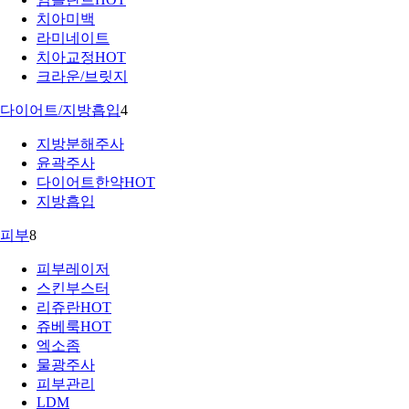
치아미백
라미네이트
치아교정
HOT
크라운/브릿지
다이어트/지방흡입
4
지방분해주사
윤곽주사
다이어트한약
HOT
지방흡입
피부
8
피부레이저
스킨부스터
리쥬란
HOT
쥬베룩
HOT
엑소좀
물광주사
피부관리
LDM