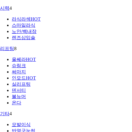
시력
4
라식라섹
HOT
스마일라식
노안/백내장
렌즈삽입술
리프팅
8
울쎄라
HOT
슈링크
써마지
인모드
HOT
실리프팅
덴서티
볼뉴머
온다
기타
4
모발이식
반영구눈썹