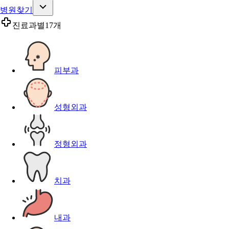
병원찾기
진료과별
17개
피부과
성형외과
정형외과
치과
내과