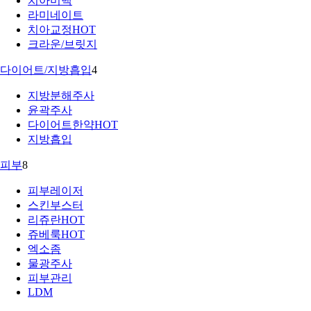
치아미백
라미네이트
치아교정
HOT
크라운/브릿지
다이어트/지방흡입
4
지방분해주사
윤곽주사
다이어트한약
HOT
지방흡입
피부
8
피부레이저
스킨부스터
리쥬란
HOT
쥬베룩
HOT
엑소좀
물광주사
피부관리
LDM