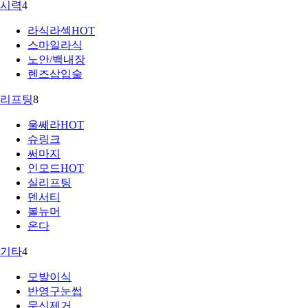
시력
4
라식라섹
HOT
스마일라식
노안/백내장
렌즈삽입술
리프팅
8
울쎄라
HOT
슈링크
써마지
인모드
HOT
실리프팅
덴서티
볼뉴머
온다
기타
4
모발이식
반영구눈썹
문신제거