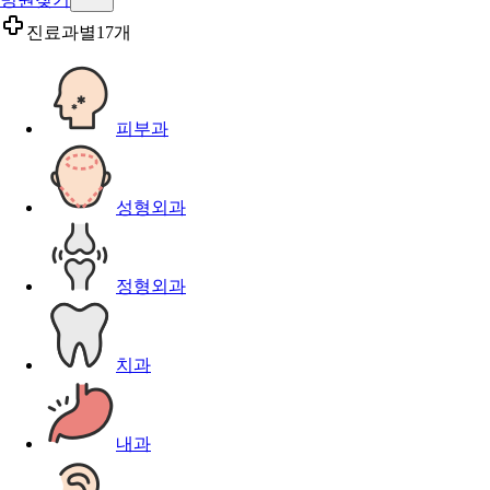
진료과별
17개
피부과
성형외과
정형외과
치과
내과