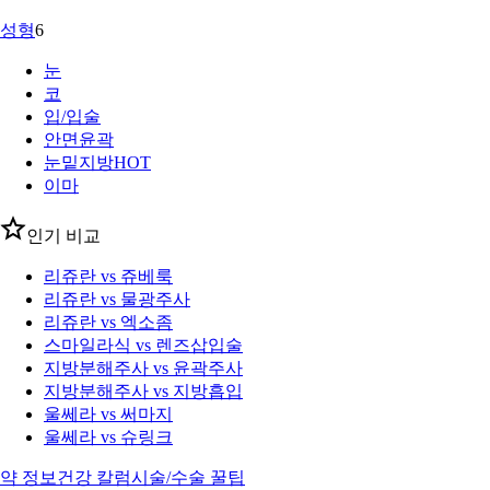
성형
6
눈
코
입/입술
안면윤곽
눈밑지방
HOT
이마
인기 비교
리쥬란 vs 쥬베룩
리쥬란 vs 물광주사
리쥬란 vs 엑소좀
스마일라식 vs 렌즈삽입술
지방분해주사 vs 윤곽주사
지방분해주사 vs 지방흡입
울쎄라 vs 써마지
울쎄라 vs 슈링크
약 정보
건강 칼럼
시술/수술 꿀팁