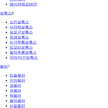
레이저제모
HOT
보톡스
8
스킨보톡스
사각턱보톡스
승모근보톡스
침샘보톡스
눈가주름보톡스
입꼬리보톡스
팔자주름보톡스
이마/미간보톡스
필러
7
입술필러
이마필러
코필러
귀필러
턱필러
팔자필러
눈밑필러