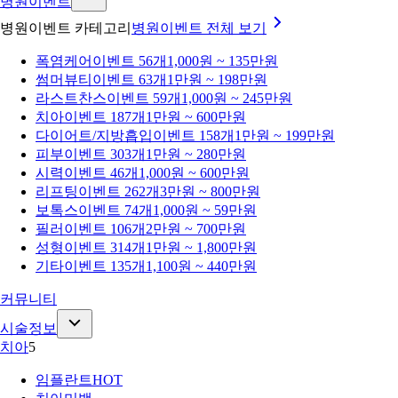
병원이벤트
병원이벤트 카테고리
병원이벤트
전체 보기
폭염케어
이벤트 56개
1,000원 ~ 135만원
썸머뷰티
이벤트 63개
1만원 ~ 198만원
라스트찬스
이벤트 59개
1,000원 ~ 245만원
치아
이벤트 187개
1만원 ~ 600만원
다이어트/지방흡입
이벤트 158개
1만원 ~ 199만원
피부
이벤트 303개
1만원 ~ 280만원
시력
이벤트 46개
1,000원 ~ 600만원
리프팅
이벤트 262개
3만원 ~ 800만원
보톡스
이벤트 74개
1,000원 ~ 59만원
필러
이벤트 106개
2만원 ~ 700만원
성형
이벤트 314개
1만원 ~ 1,800만원
기타
이벤트 135개
1,100원 ~ 440만원
커뮤니티
시술정보
치아
5
임플란트
HOT