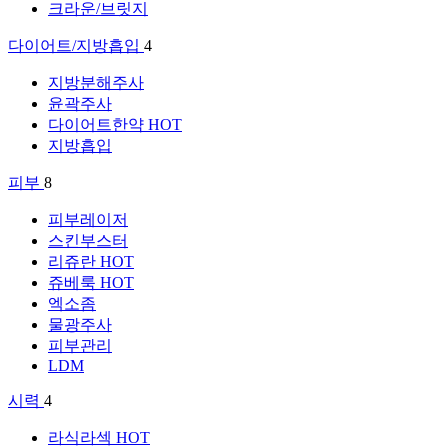
크라운/브릿지
다이어트/지방흡입
4
지방분해주사
윤곽주사
다이어트한약
HOT
지방흡입
피부
8
피부레이저
스킨부스터
리쥬란
HOT
쥬베룩
HOT
엑소좀
물광주사
피부관리
LDM
시력
4
라식라섹
HOT