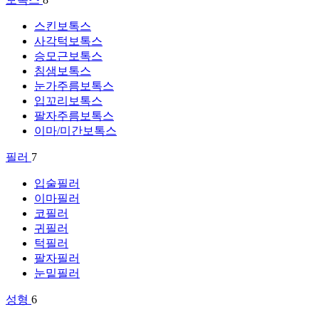
스킨보톡스
사각턱보톡스
승모근보톡스
침샘보톡스
눈가주름보톡스
입꼬리보톡스
팔자주름보톡스
이마/미간보톡스
필러
7
입술필러
이마필러
코필러
귀필러
턱필러
팔자필러
눈밑필러
성형
6