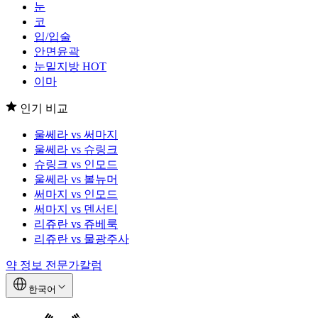
눈
코
입/입술
안면윤곽
눈밑지방
HOT
이마
인기 비교
울쎄라 vs 써마지
울쎄라 vs 슈링크
슈링크 vs 인모드
울쎄라 vs 볼뉴머
써마지 vs 인모드
써마지 vs 덴서티
리쥬란 vs 쥬베룩
리쥬란 vs 물광주사
약 정보
전문가칼럼
한국어