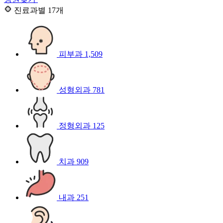
진료과별
17개
피부과
1,509
성형외과
781
정형외과
125
치과
909
내과
251