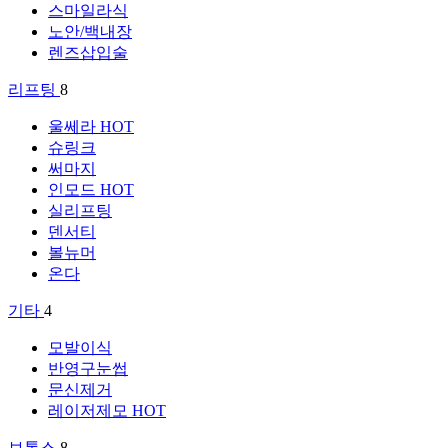
스마일라식
노안/백내장
렌즈삽입술
리프팅
8
울쎄라
HOT
슈링크
써마지
인모드
HOT
실리프팅
덴서티
볼뉴머
온다
기타
4
모발이식
반영구눈썹
문신제거
레이저제모
HOT
보톡스
8