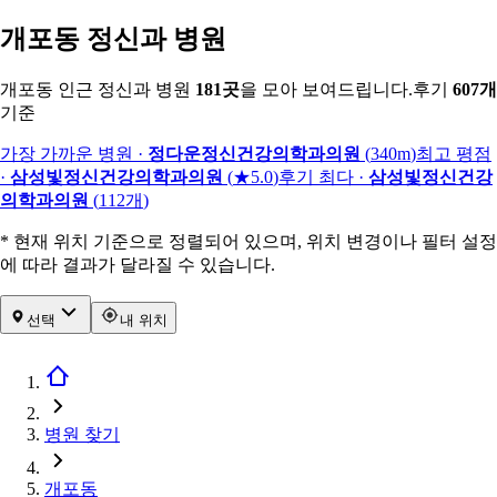
개포동 정신과 병원
개포동 인근 정신과 병원
181
곳
을 모아 보여드립니다.
후기
607
개
기준
가장 가까운 병원
·
정다운정신건강의학과의원
(
340m
)
최고 평점
·
삼성빛정신건강의학과의원
(
★5.0
)
후기 최다
·
삼성빛정신건강
의학과의원
(
112
개
)
* 현재 위치 기준으로 정렬되어 있으며, 위치 변경이나 필터 설정
에 따라 결과가 달라질 수 있습니다.
선택
내 위치
병원 찾기
개포동