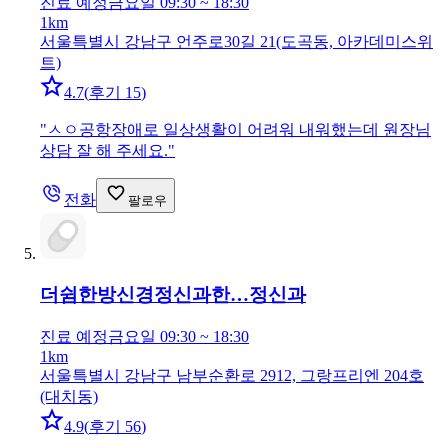
진료 예정
금요일 09:30 ~ 18:30
1km
서울특별시 강남구 언주로30길 21(도곡동, 아카데미스위
트)
4.7
(
후기 15
)
"
ㅅㅇ공항장애로 일상생활이 어려워 내워했는데 원장님
상담 잘 해 주세요.
"
전화
팔로우
더쉼한방신경정신과한…
정신과
진료 예정
금요일 09:30 ~ 18:30
1km
서울특별시 강남구 남부순환로 2912, 그랑프리엔 204호
(대치동)
4.9
(
후기 56
)