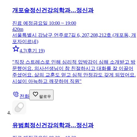
개포숲정신건강의학과…
정신과
진료 예정
금요일 10:00 ~ 19:00
420m
서울특별시 강남구 언주로7길 6, 207,208,212호 (개포동, 개
포자이르네)
4.7
(
후기 19
)
"
직장 스트레스로 인해 심리적 압박감이 심해 소개받고 방
문했어요. 의사선생님이 참 친절하시고 대화를 잘 이끌어
주셨어요. 삶의 교훈도 얻고 심적 안정감도 갖게 되었어요.
시설이 아늑하고 깨끗하며 직원
"
전화
팔로우
유범희정신건강의학과…
정신과