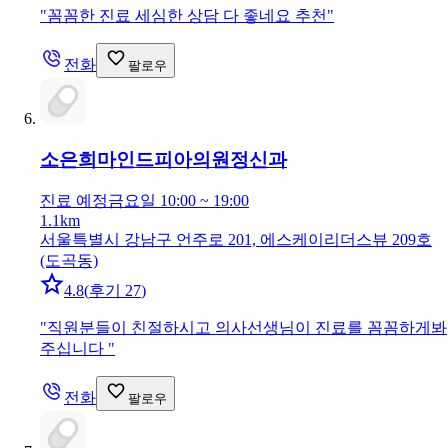
"
꼼꼼한 진료 세심한 상담 다 좋네요 추천
"
전화
팔로우
소은희마인드피아의원
정신과
진료 예정
금요일 10:00 ~ 19:00
1.1km
서울특별시 강남구 언주로 201, 에스케이리더스뷰 209호
(도곡동)
4.8
(
후기 27
)
"
직원분들이 친절하시고 의사선생님이 진료를 꼼꼼하게봐
주십니다
"
전화
팔로우