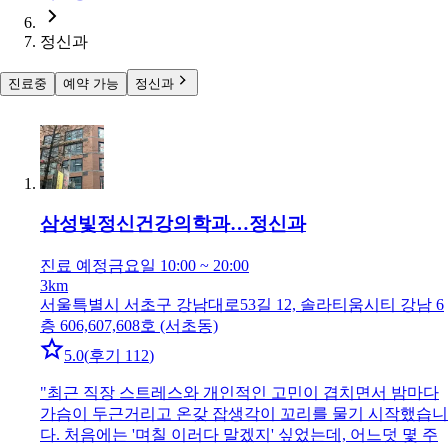
정신과
진료중
예약 가능
정신과
삼성빛정신건강의학과…
정신과
진료 예정
금요일 10:00 ~ 20:00
3km
서울특별시 서초구 강남대로53길 12, 솔라티움시티 강남 6
층 606,607,608호 (서초동)
5.0
(
후기 112
)
"
최근 직장 스트레스와 개인적인 고민이 겹치면서 밤마다
가슴이 두근거리고 온갖 잡생각이 꼬리를 물기 시작했습니
다. 처음에는 '며칠 이러다 말겠지' 싶었는데, 어느덧 몇 주