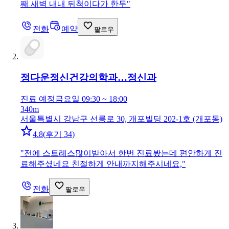
째 새벽 내내 뒤척이다가 한두
"
전화
예약
팔로우
정다운정신건강의학과…
정신과
진료 예정
금요일 09:30 ~ 18:00
340m
서울특별시 강남구 선릉로 30, 개포빌딩 202-1호 (개포동)
4.8
(
후기 34
)
"
전에 스트레스많이받아서 한번 진료봤는데 편안하게 진
료해주셨네요 친절하게 안내까지해주시네요,
"
전화
팔로우