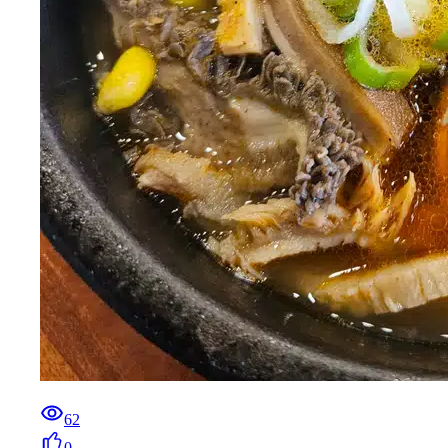
0
오둥씨
26.01.25
양평 해장국
추모원에 모인 가족들이랑 함께 모인후 점심은 양평 해장
국으로 먹었어요 저는 콩나물 선지해장국으로 ㅎㅎ