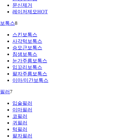
문신제거
레이저제모
HOT
보톡스
8
스킨보톡스
사각턱보톡스
승모근보톡스
침샘보톡스
눈가주름보톡스
입꼬리보톡스
팔자주름보톡스
이마/미간보톡스
필러
7
입술필러
이마필러
코필러
귀필러
턱필러
팔자필러