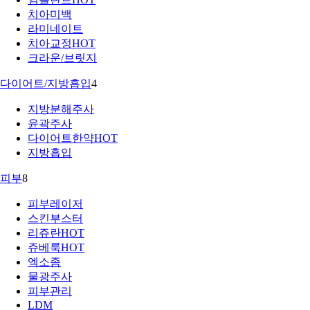
치아미백
라미네이트
치아교정
HOT
크라운/브릿지
다이어트/지방흡입
4
지방분해주사
윤곽주사
다이어트한약
HOT
지방흡입
피부
8
피부레이저
스킨부스터
리쥬란
HOT
쥬베룩
HOT
엑소좀
물광주사
피부관리
LDM