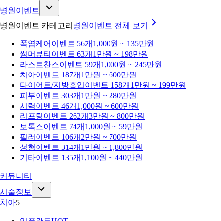
병원이벤트
병원이벤트 카테고리
병원이벤트
전체 보기
폭염케어
이벤트 56개
1,000원 ~ 135만원
썸머뷰티
이벤트 63개
1만원 ~ 198만원
라스트찬스
이벤트 59개
1,000원 ~ 245만원
치아
이벤트 187개
1만원 ~ 600만원
다이어트/지방흡입
이벤트 158개
1만원 ~ 199만원
피부
이벤트 303개
1만원 ~ 280만원
시력
이벤트 46개
1,000원 ~ 600만원
리프팅
이벤트 262개
3만원 ~ 800만원
보톡스
이벤트 74개
1,000원 ~ 59만원
필러
이벤트 106개
2만원 ~ 700만원
성형
이벤트 314개
1만원 ~ 1,800만원
기타
이벤트 135개
1,100원 ~ 440만원
커뮤니티
시술정보
치아
5
임플란트
HOT