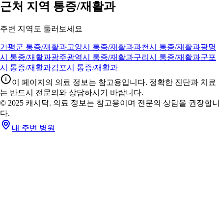
62
0
5
0
커뮤니티 글 더보기 (20건)
04
04
04
04
진료과 알아보기