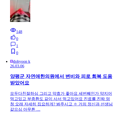
78
0
0
0
조하연