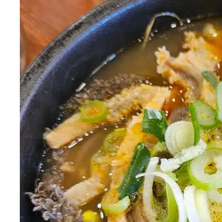
dohyoon k
26.03.06
양평군 자연애한의원에서 변비와 피로 회복 도움
받았어요
모두다친절하심 그리고 약효가 좋아요 세번째인가 약지어
먹고있고 부종환도 같이 사서 먹고있어요 진료를 진짜 엄
청 오래 자세히 집요하게? 봐주시고 ㅎ 거의 정신과 선생님
같으심 아무튼 …
156
0
1