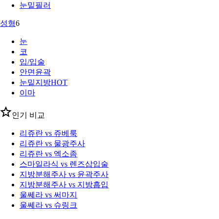
눈밑필러
성형
6
눈
코
입/입술
안면윤곽
눈밑지방
HOT
이마
인기 비교
리쥬란 vs 쥬베룩
리쥬란 vs 물광주사
리쥬란 vs 엑소좀
스마일라식 vs 렌즈삽입술
지방분해주사 vs 윤곽주사
지방분해주사 vs 지방흡입
울쎄라 vs 써마지
울쎄라 vs 슈링크