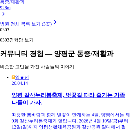
통증/재활과
928m
병원 전체 목록 보기 (3곳)
03
03
03
03
경험담 보기
커뮤니티 경험 — 양평군 통증/재활과
비슷한 고민을 가진 사람들의 이야기
임★선
26.04.14
양평 갈산누리봄축제, 벚꽃길 따라 즐기는 가족
나들이 가자.
따뜻한 봄바람과 함께 벚꽃이 만개하는 4월, 양평에서는 제
9회 갈산누리봄축제가 열립니다. 2026년 4월 10일(금)부터
12일(일)까지 양평생활체육공원과 갈산공원 일대에서 펼