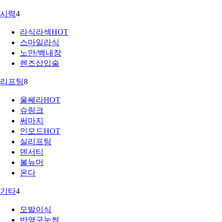
시력
4
라식라섹
HOT
스마일라식
노안/백내장
렌즈삽입술
리프팅
8
울쎄라
HOT
슈링크
써마지
인모드
HOT
실리프팅
덴서티
볼뉴머
온다
기타
4
모발이식
반영구눈썹