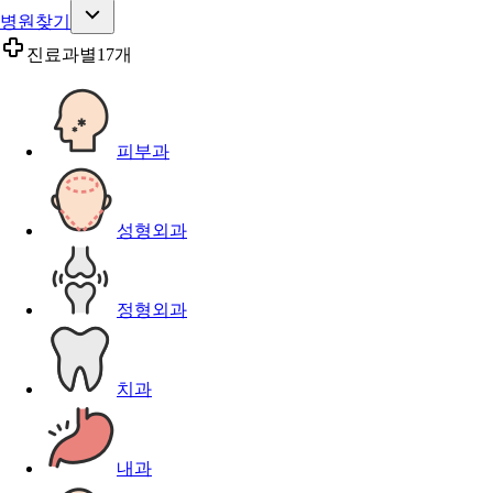
병원찾기
진료과별
17개
피부과
성형외과
정형외과
치과
내과