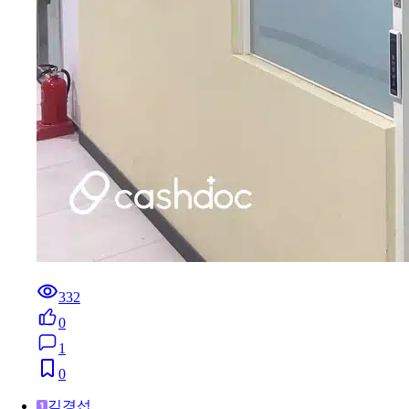
332
0
1
0
김경섭