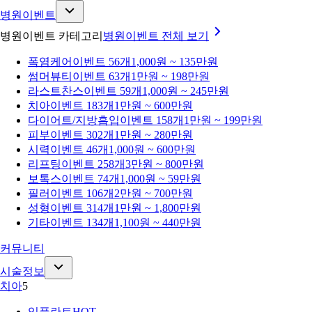
병원이벤트
병원이벤트 카테고리
병원이벤트
전체 보기
폭염케어
이벤트 56개
1,000원 ~ 135만원
썸머뷰티
이벤트 63개
1만원 ~ 198만원
라스트찬스
이벤트 59개
1,000원 ~ 245만원
치아
이벤트 183개
1만원 ~ 600만원
다이어트/지방흡입
이벤트 158개
1만원 ~ 199만원
피부
이벤트 302개
1만원 ~ 280만원
시력
이벤트 46개
1,000원 ~ 600만원
리프팅
이벤트 258개
3만원 ~ 800만원
보톡스
이벤트 74개
1,000원 ~ 59만원
필러
이벤트 106개
2만원 ~ 700만원
성형
이벤트 314개
1만원 ~ 1,800만원
기타
이벤트 134개
1,100원 ~ 440만원
커뮤니티
시술정보
치아
5
임플란트
HOT