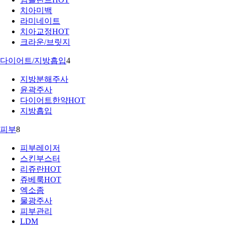
치아미백
라미네이트
치아교정
HOT
크라운/브릿지
다이어트/지방흡입
4
지방분해주사
윤곽주사
다이어트한약
HOT
지방흡입
피부
8
피부레이저
스킨부스터
리쥬란
HOT
쥬베룩
HOT
엑소좀
물광주사
피부관리
LDM