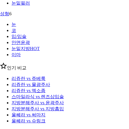
눈밑필러
성형
6
눈
코
입/입술
안면윤곽
눈밑지방
HOT
이마
인기 비교
리쥬란 vs 쥬베룩
리쥬란 vs 물광주사
리쥬란 vs 엑소좀
스마일라식 vs 렌즈삽입술
지방분해주사 vs 윤곽주사
지방분해주사 vs 지방흡입
울쎄라 vs 써마지
울쎄라 vs 슈링크