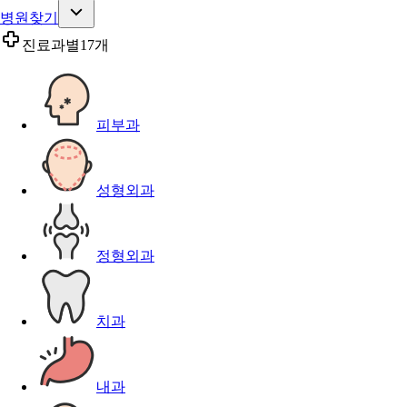
병원찾기
진료과별
17개
피부과
성형외과
정형외과
치과
내과