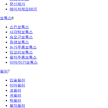
문신제거
레이저제모
HOT
보톡스
8
스킨보톡스
사각턱보톡스
승모근보톡스
침샘보톡스
눈가주름보톡스
입꼬리보톡스
팔자주름보톡스
이마/미간보톡스
필러
7
입술필러
이마필러
코필러
귀필러
턱필러
팔자필러