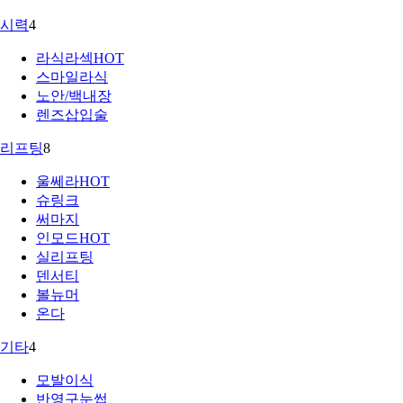
시력
4
라식라섹
HOT
스마일라식
노안/백내장
렌즈삽입술
리프팅
8
울쎄라
HOT
슈링크
써마지
인모드
HOT
실리프팅
덴서티
볼뉴머
온다
기타
4
모발이식
반영구눈썹