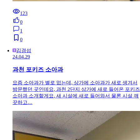
123
0
1
0
김경섭
24.04.29
과천 포키즈 소아과
요즘 소아과가 별로 없는데, 상가에 소아과가 새로 생겨서
방문했던 곳인데요, 과천 2단지 상가에 새로 들어온 포키즈
소아과 소개할게요, 새 시설에 새로 들어와서 물론 시설 깨
끗하고…