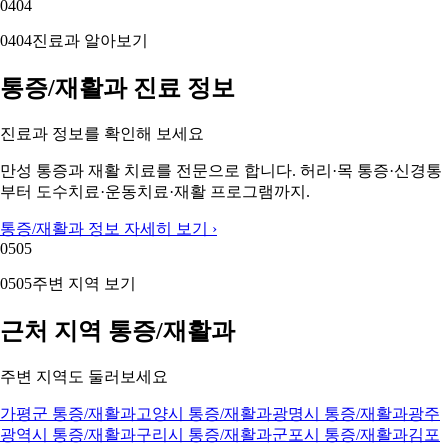
04
04
04
04
진료과 알아보기
통증/재활과 진료 정보
진료과 정보를 확인해 보세요
만성 통증과 재활 치료를 전문으로 합니다. 허리·목 통증·신경통
부터 도수치료·운동치료·재활 프로그램까지.
통증/재활과 정보 자세히 보기 ›
05
05
05
05
주변 지역 보기
근처 지역 통증/재활과
주변 지역도 둘러보세요
가평군 통증/재활과
고양시 통증/재활과
광명시 통증/재활과
광주
광역시 통증/재활과
구리시 통증/재활과
군포시 통증/재활과
김포