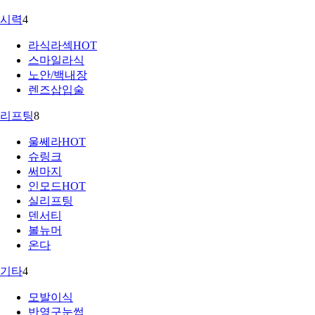
시력
4
라식라섹
HOT
스마일라식
노안/백내장
렌즈삽입술
리프팅
8
울쎄라
HOT
슈링크
써마지
인모드
HOT
실리프팅
덴서티
볼뉴머
온다
기타
4
모발이식
반영구눈썹