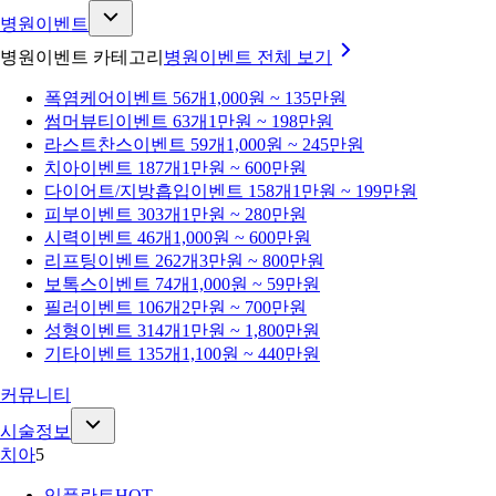
병원이벤트
병원이벤트 카테고리
병원이벤트
전체 보기
폭염케어
이벤트 56개
1,000원 ~ 135만원
썸머뷰티
이벤트 63개
1만원 ~ 198만원
라스트찬스
이벤트 59개
1,000원 ~ 245만원
치아
이벤트 187개
1만원 ~ 600만원
다이어트/지방흡입
이벤트 158개
1만원 ~ 199만원
피부
이벤트 303개
1만원 ~ 280만원
시력
이벤트 46개
1,000원 ~ 600만원
리프팅
이벤트 262개
3만원 ~ 800만원
보톡스
이벤트 74개
1,000원 ~ 59만원
필러
이벤트 106개
2만원 ~ 700만원
성형
이벤트 314개
1만원 ~ 1,800만원
기타
이벤트 135개
1,100원 ~ 440만원
커뮤니티
시술정보
치아
5
임플란트
HOT