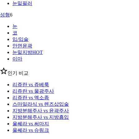
눈밑필러
성형
6
눈
코
입/입술
안면윤곽
눈밑지방
HOT
이마
인기 비교
리쥬란 vs 쥬베룩
리쥬란 vs 물광주사
리쥬란 vs 엑소좀
스마일라식 vs 렌즈삽입술
지방분해주사 vs 윤곽주사
지방분해주사 vs 지방흡입
울쎄라 vs 써마지
울쎄라 vs 슈링크