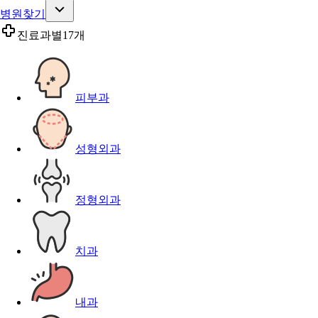
병원찾기
진료과별
17개
피부과
성형외과
정형외과
치과
내과