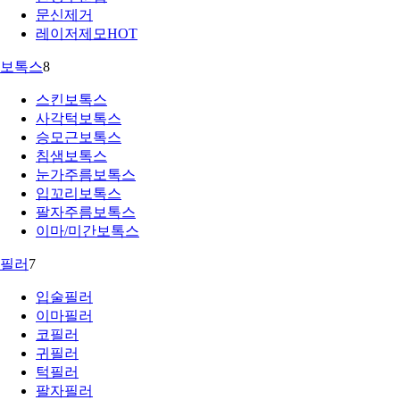
문신제거
레이저제모
HOT
보톡스
8
스킨보톡스
사각턱보톡스
승모근보톡스
침샘보톡스
눈가주름보톡스
입꼬리보톡스
팔자주름보톡스
이마/미간보톡스
필러
7
입술필러
이마필러
코필러
귀필러
턱필러
팔자필러