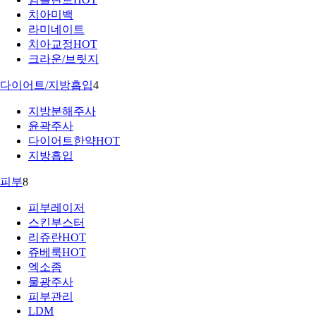
치아미백
라미네이트
치아교정
HOT
크라운/브릿지
다이어트/지방흡입
4
지방분해주사
윤곽주사
다이어트한약
HOT
지방흡입
피부
8
피부레이저
스킨부스터
리쥬란
HOT
쥬베룩
HOT
엑소좀
물광주사
피부관리
LDM