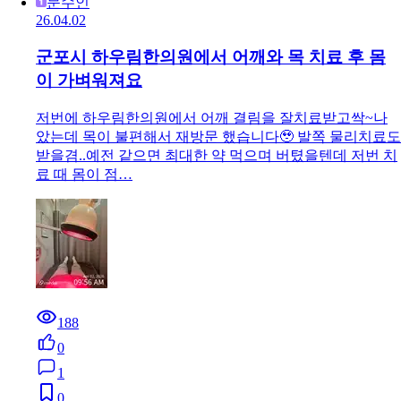
문수인
26.04.02
군포시 하우림한의원에서 어깨와 목 치료 후 몸
이 가벼워져요
저번에 하우림한의원에서 어깨 결림을 잘치료받고싹~나
았는데 목이 불편해서 재방문 했습니다🥹 발쪽 물리치료도
받을겸..예전 같으면 최대한 약 먹으며 버텼을텐데 저번 치
료 때 몸이 점…
188
0
1
0