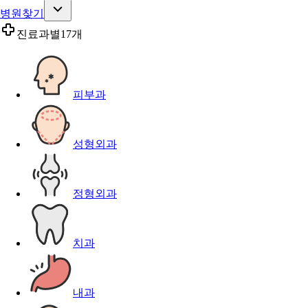
병원찾기
진료과별
17개
피부과
성형외과
정형외과
치과
내과