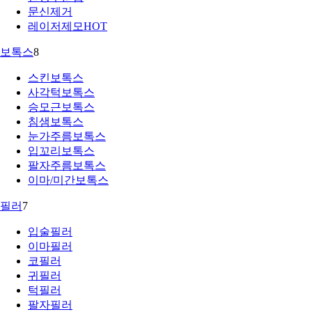
문신제거
레이저제모
HOT
보톡스
8
스킨보톡스
사각턱보톡스
승모근보톡스
침샘보톡스
눈가주름보톡스
입꼬리보톡스
팔자주름보톡스
이마/미간보톡스
필러
7
입술필러
이마필러
코필러
귀필러
턱필러
팔자필러