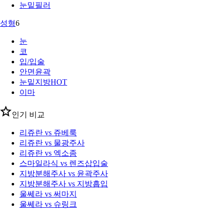
눈밑필러
성형
6
눈
코
입/입술
안면윤곽
눈밑지방
HOT
이마
인기 비교
리쥬란 vs 쥬베룩
리쥬란 vs 물광주사
리쥬란 vs 엑소좀
스마일라식 vs 렌즈삽입술
지방분해주사 vs 윤곽주사
지방분해주사 vs 지방흡입
울쎄라 vs 써마지
울쎄라 vs 슈링크