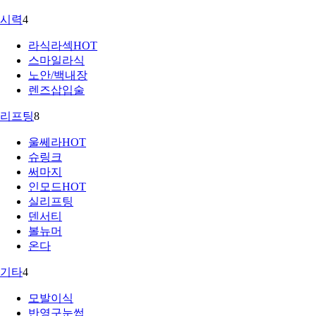
시력
4
라식라섹
HOT
스마일라식
노안/백내장
렌즈삽입술
리프팅
8
울쎄라
HOT
슈링크
써마지
인모드
HOT
실리프팅
덴서티
볼뉴머
온다
기타
4
모발이식
반영구눈썹