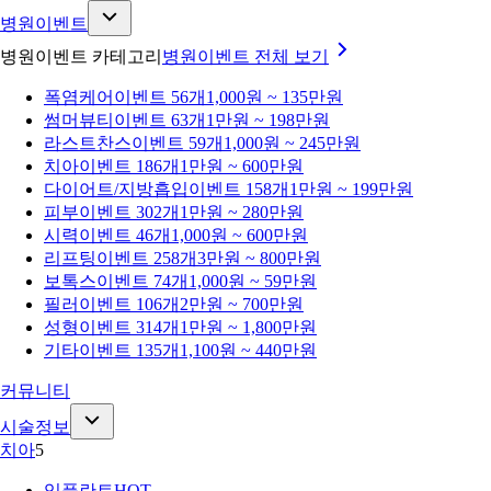
병원이벤트
병원이벤트 카테고리
병원이벤트
전체 보기
폭염케어
이벤트 56개
1,000원 ~ 135만원
썸머뷰티
이벤트 63개
1만원 ~ 198만원
라스트찬스
이벤트 59개
1,000원 ~ 245만원
치아
이벤트 186개
1만원 ~ 600만원
다이어트/지방흡입
이벤트 158개
1만원 ~ 199만원
피부
이벤트 302개
1만원 ~ 280만원
시력
이벤트 46개
1,000원 ~ 600만원
리프팅
이벤트 258개
3만원 ~ 800만원
보톡스
이벤트 74개
1,000원 ~ 59만원
필러
이벤트 106개
2만원 ~ 700만원
성형
이벤트 314개
1만원 ~ 1,800만원
기타
이벤트 135개
1,100원 ~ 440만원
커뮤니티
시술정보
치아
5
임플란트
HOT