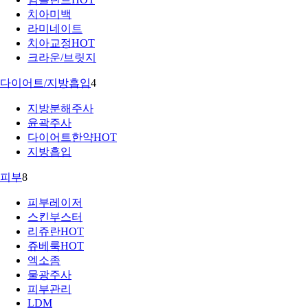
치아미백
라미네이트
치아교정
HOT
크라운/브릿지
다이어트/지방흡입
4
지방분해주사
윤곽주사
다이어트한약
HOT
지방흡입
피부
8
피부레이저
스킨부스터
리쥬란
HOT
쥬베룩
HOT
엑소좀
물광주사
피부관리
LDM