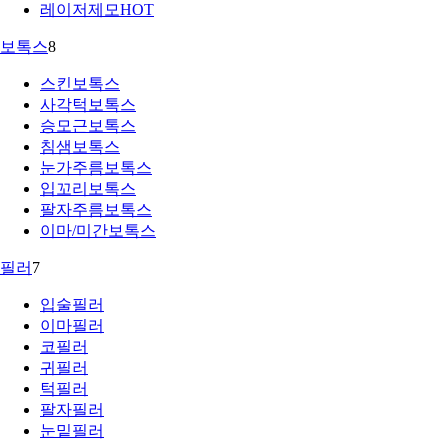
레이저제모
HOT
보톡스
8
스킨보톡스
사각턱보톡스
승모근보톡스
침샘보톡스
눈가주름보톡스
입꼬리보톡스
팔자주름보톡스
이마/미간보톡스
필러
7
입술필러
이마필러
코필러
귀필러
턱필러
팔자필러
눈밑필러