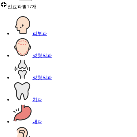
진료과별
17개
피부과
성형외과
정형외과
치과
내과