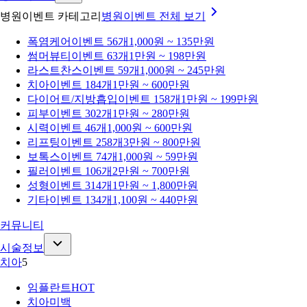
병원이벤트 카테고리
병원이벤트
전체 보기
폭염케어
이벤트 56개
1,000원 ~ 135만원
썸머뷰티
이벤트 63개
1만원 ~ 198만원
라스트찬스
이벤트 59개
1,000원 ~ 245만원
치아
이벤트 184개
1만원 ~ 600만원
다이어트/지방흡입
이벤트 158개
1만원 ~ 199만원
피부
이벤트 302개
1만원 ~ 280만원
시력
이벤트 46개
1,000원 ~ 600만원
리프팅
이벤트 258개
3만원 ~ 800만원
보톡스
이벤트 74개
1,000원 ~ 59만원
필러
이벤트 106개
2만원 ~ 700만원
성형
이벤트 314개
1만원 ~ 1,800만원
기타
이벤트 134개
1,100원 ~ 440만원
커뮤니티
시술정보
치아
5
임플란트
HOT
치아미백