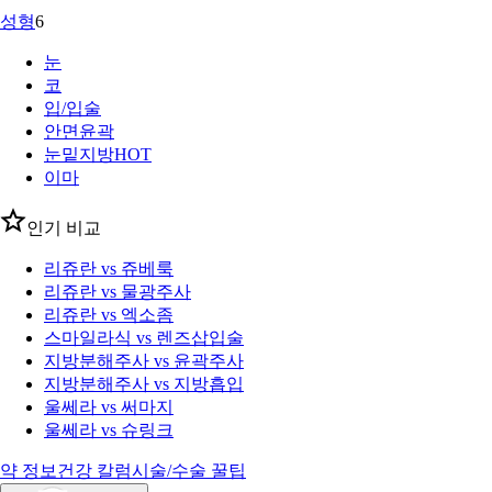
성형
6
눈
코
입/입술
안면윤곽
눈밑지방
HOT
이마
인기 비교
리쥬란 vs 쥬베룩
리쥬란 vs 물광주사
리쥬란 vs 엑소좀
스마일라식 vs 렌즈삽입술
지방분해주사 vs 윤곽주사
지방분해주사 vs 지방흡입
울쎄라 vs 써마지
울쎄라 vs 슈링크
약 정보
건강 칼럼
시술/수술 꿀팁