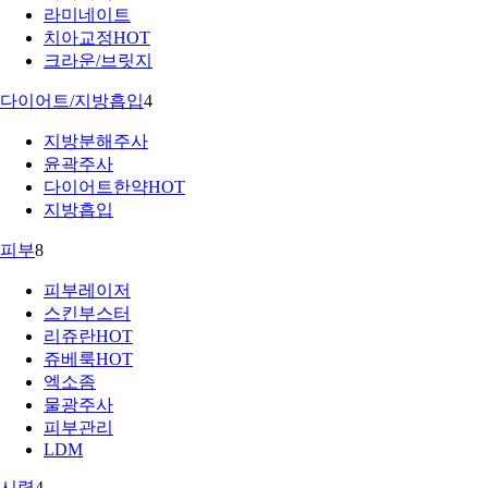
라미네이트
치아교정
HOT
크라운/브릿지
다이어트/지방흡입
4
지방분해주사
윤곽주사
다이어트한약
HOT
지방흡입
피부
8
피부레이저
스킨부스터
리쥬란
HOT
쥬베룩
HOT
엑소좀
물광주사
피부관리
LDM
시력
4