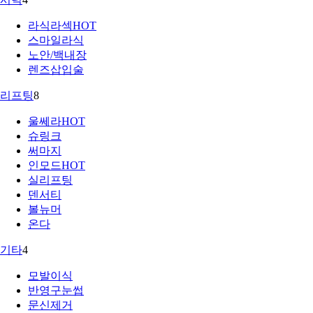
라식라섹
HOT
스마일라식
노안/백내장
렌즈삽입술
리프팅
8
울쎄라
HOT
슈링크
써마지
인모드
HOT
실리프팅
덴서티
볼뉴머
온다
기타
4
모발이식
반영구눈썹
문신제거