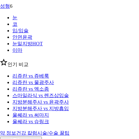
성형
6
눈
코
입/입술
안면윤곽
눈밑지방
HOT
이마
인기 비교
리쥬란 vs 쥬베룩
리쥬란 vs 물광주사
리쥬란 vs 엑소좀
스마일라식 vs 렌즈삽입술
지방분해주사 vs 윤곽주사
지방분해주사 vs 지방흡입
울쎄라 vs 써마지
울쎄라 vs 슈링크
약 정보
건강 칼럼
시술/수술 꿀팁