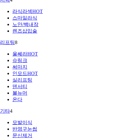
라식라섹
HOT
스마일라식
노안/백내장
렌즈삽입술
리프팅
8
울쎄라
HOT
슈링크
써마지
인모드
HOT
실리프팅
덴서티
볼뉴머
온다
기타
4
모발이식
반영구눈썹
문신제거