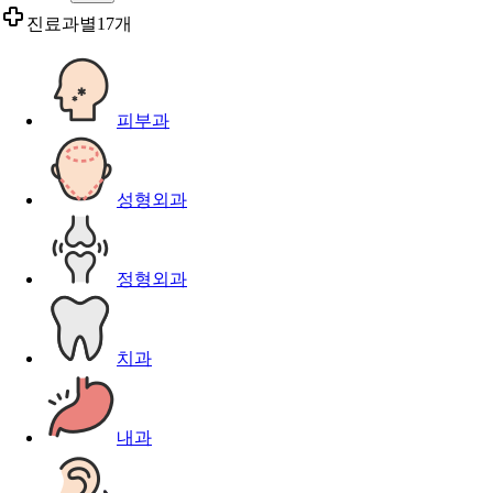
진료과별
17개
피부과
성형외과
정형외과
치과
내과