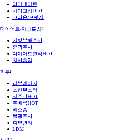
라미네이트
치아교정
HOT
크라운/브릿지
다이어트/지방흡입
4
지방분해주사
윤곽주사
다이어트한약
HOT
지방흡입
피부
8
피부레이저
스킨부스터
리쥬란
HOT
쥬베룩
HOT
엑소좀
물광주사
피부관리
LDM
시력
4