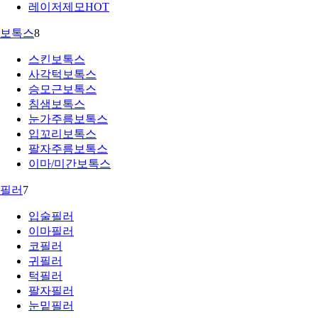
레이저제모
HOT
보톡스
8
스킨보톡스
사각턱보톡스
승모근보톡스
침샘보톡스
눈가주름보톡스
입꼬리보톡스
팔자주름보톡스
이마/미간보톡스
필러
7
입술필러
이마필러
코필러
귀필러
턱필러
팔자필러
눈밑필러