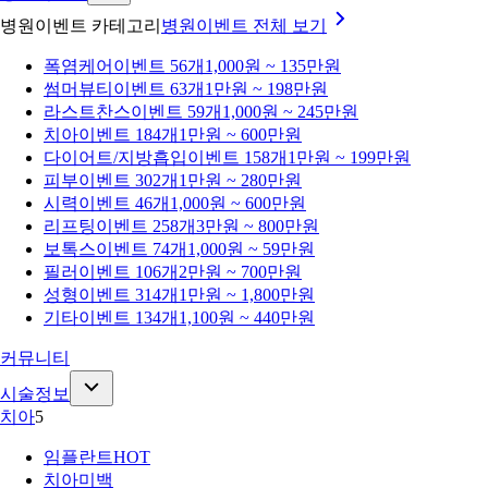
병원이벤트 카테고리
병원이벤트
전체 보기
폭염케어
이벤트 56개
1,000원 ~ 135만원
썸머뷰티
이벤트 63개
1만원 ~ 198만원
라스트찬스
이벤트 59개
1,000원 ~ 245만원
치아
이벤트 184개
1만원 ~ 600만원
다이어트/지방흡입
이벤트 158개
1만원 ~ 199만원
피부
이벤트 302개
1만원 ~ 280만원
시력
이벤트 46개
1,000원 ~ 600만원
리프팅
이벤트 258개
3만원 ~ 800만원
보톡스
이벤트 74개
1,000원 ~ 59만원
필러
이벤트 106개
2만원 ~ 700만원
성형
이벤트 314개
1만원 ~ 1,800만원
기타
이벤트 134개
1,100원 ~ 440만원
커뮤니티
시술정보
치아
5
임플란트
HOT
치아미백