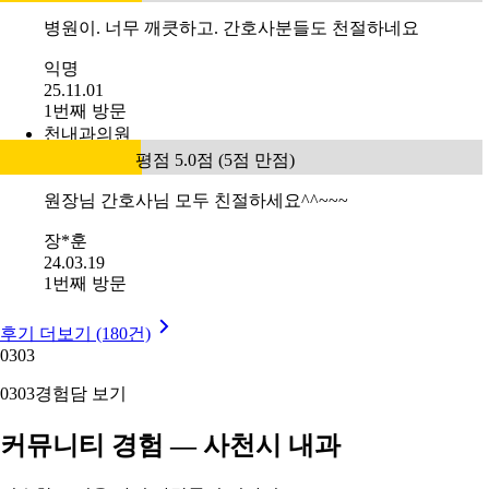
병원이. 너무 깨큿하고. 간호사분들도 천절하네요
익명
25.11.01
1번째 방문
천내과의원
평점 5.0점 (5점 만점)
원장님 간호사님 모두 친절하세요^^~~~
장*훈
24.03.19
1번째 방문
후기 더보기 (180건)
03
03
03
03
경험담 보기
커뮤니티 경험 — 사천시 내과