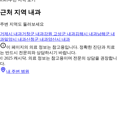
73
0
2
0
커뮤니티 글 더보기 (1,112건)
04
04