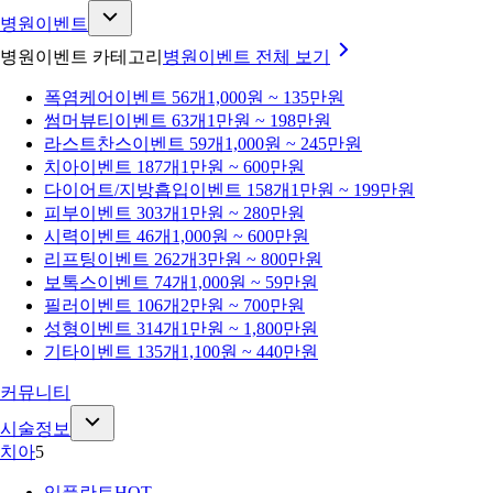
병원이벤트
병원이벤트 카테고리
병원이벤트
전체 보기
폭염케어
이벤트 56개
1,000원 ~ 135만원
썸머뷰티
이벤트 63개
1만원 ~ 198만원
라스트찬스
이벤트 59개
1,000원 ~ 245만원
치아
이벤트 187개
1만원 ~ 600만원
다이어트/지방흡입
이벤트 158개
1만원 ~ 199만원
피부
이벤트 303개
1만원 ~ 280만원
시력
이벤트 46개
1,000원 ~ 600만원
리프팅
이벤트 262개
3만원 ~ 800만원
보톡스
이벤트 74개
1,000원 ~ 59만원
필러
이벤트 106개
2만원 ~ 700만원
성형
이벤트 314개
1만원 ~ 1,800만원
기타
이벤트 135개
1,100원 ~ 440만원
커뮤니티
시술정보
치아
5
임플란트
HOT