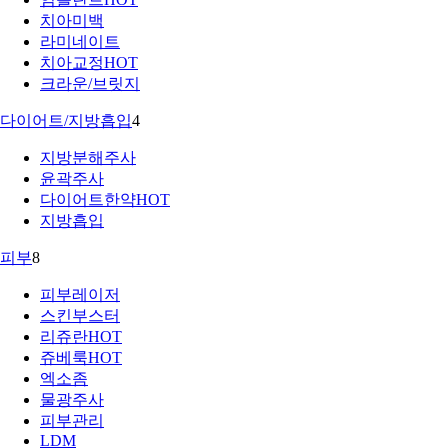
치아미백
라미네이트
치아교정
HOT
크라운/브릿지
다이어트/지방흡입
4
지방분해주사
윤곽주사
다이어트한약
HOT
지방흡입
피부
8
피부레이저
스킨부스터
리쥬란
HOT
쥬베룩
HOT
엑소좀
물광주사
피부관리
LDM