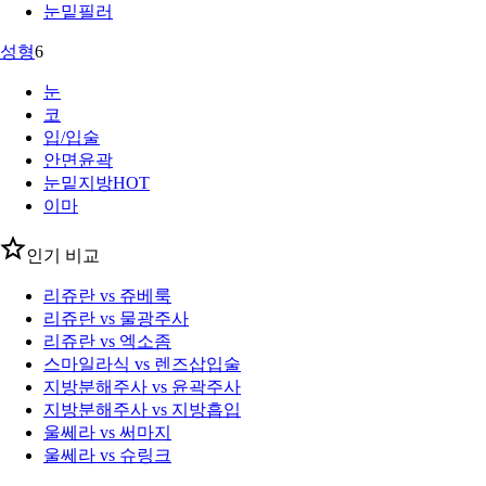
눈밑필러
성형
6
눈
코
입/입술
안면윤곽
눈밑지방
HOT
이마
인기 비교
리쥬란 vs 쥬베룩
리쥬란 vs 물광주사
리쥬란 vs 엑소좀
스마일라식 vs 렌즈삽입술
지방분해주사 vs 윤곽주사
지방분해주사 vs 지방흡입
울쎄라 vs 써마지
울쎄라 vs 슈링크