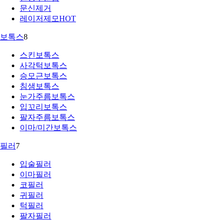
문신제거
레이저제모
HOT
보톡스
8
스킨보톡스
사각턱보톡스
승모근보톡스
침샘보톡스
눈가주름보톡스
입꼬리보톡스
팔자주름보톡스
이마/미간보톡스
필러
7
입술필러
이마필러
코필러
귀필러
턱필러
팔자필러