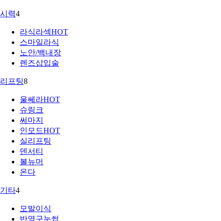
시력
4
라식라섹
HOT
스마일라식
노안/백내장
렌즈삽입술
리프팅
8
울쎄라
HOT
슈링크
써마지
인모드
HOT
실리프팅
덴서티
볼뉴머
온다
기타
4
모발이식
반영구눈썹