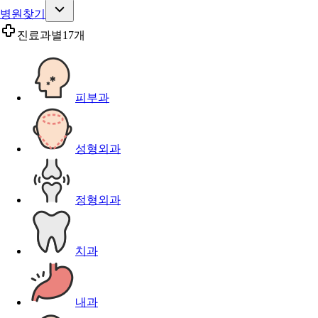
병원찾기
진료과별
17개
피부과
성형외과
정형외과
치과
내과