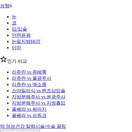
성형
6
눈
코
입/입술
안면윤곽
눈밑지방
HOT
이마
인기 비교
리쥬란 vs 쥬베룩
리쥬란 vs 물광주사
리쥬란 vs 엑소좀
스마일라식 vs 렌즈삽입술
지방분해주사 vs 윤곽주사
지방분해주사 vs 지방흡입
울쎄라 vs 써마지
울쎄라 vs 슈링크
약 정보
건강 칼럼
시술/수술 꿀팁