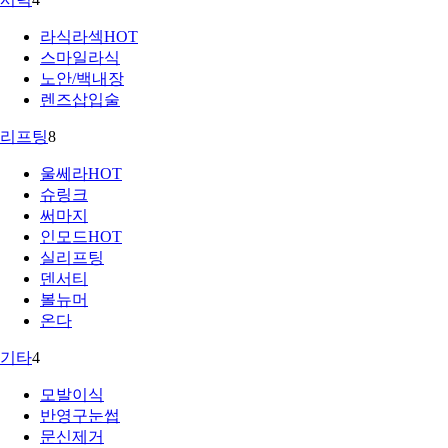
라식라섹
HOT
스마일라식
노안/백내장
렌즈삽입술
리프팅
8
울쎄라
HOT
슈링크
써마지
인모드
HOT
실리프팅
덴서티
볼뉴머
온다
기타
4
모발이식
반영구눈썹
문신제거