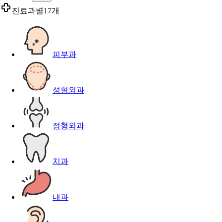
진료과별
17개
피부과
성형외과
정형외과
치과
내과