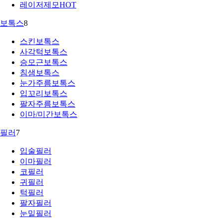
레이저제모
HOT
보톡스
8
스킨보톡스
사각턱보톡스
승모근보톡스
침샘보톡스
눈가주름보톡스
입꼬리보톡스
팔자주름보톡스
이마/미간보톡스
필러
7
입술필러
이마필러
코필러
귀필러
턱필러
팔자필러
눈밑필러