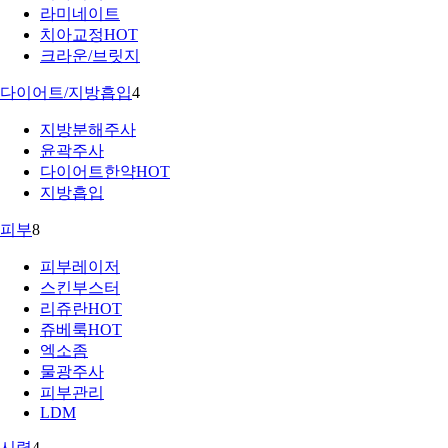
라미네이트
치아교정
HOT
크라운/브릿지
다이어트/지방흡입
4
지방분해주사
윤곽주사
다이어트한약
HOT
지방흡입
피부
8
피부레이저
스킨부스터
리쥬란
HOT
쥬베룩
HOT
엑소좀
물광주사
피부관리
LDM
시력
4