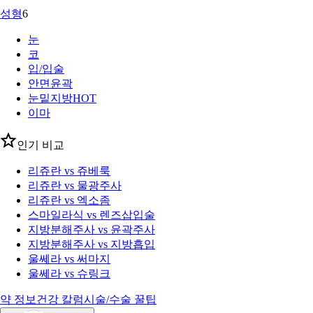
성형
6
눈
코
입/입술
안면윤곽
눈밑지방
HOT
이마
인기 비교
리쥬란 vs 쥬베룩
리쥬란 vs 물광주사
리쥬란 vs 엑소좀
스마일라식 vs 렌즈삽입술
지방분해주사 vs 윤곽주사
지방분해주사 vs 지방흡입
울쎄라 vs 써마지
울쎄라 vs 슈링크
약 정보
건강 칼럼
시술/수술 꿀팁