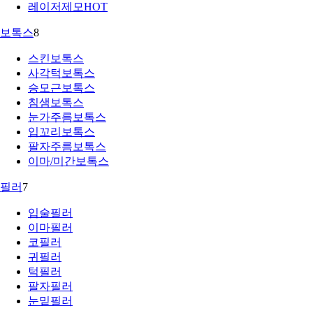
레이저제모
HOT
보톡스
8
스킨보톡스
사각턱보톡스
승모근보톡스
침샘보톡스
눈가주름보톡스
입꼬리보톡스
팔자주름보톡스
이마/미간보톡스
필러
7
입술필러
이마필러
코필러
귀필러
턱필러
팔자필러
눈밑필러