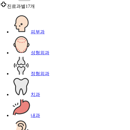
진료과별
17개
피부과
성형외과
정형외과
치과
내과