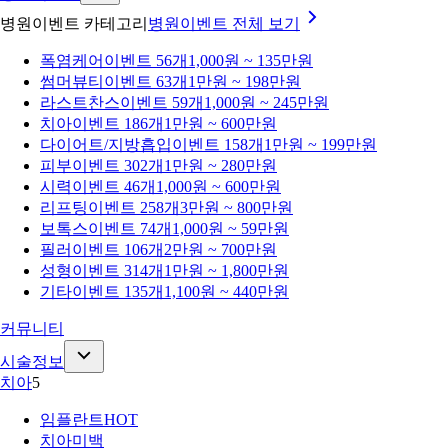
병원이벤트 카테고리
병원이벤트
전체 보기
폭염케어
이벤트 56개
1,000원 ~ 135만원
썸머뷰티
이벤트 63개
1만원 ~ 198만원
라스트찬스
이벤트 59개
1,000원 ~ 245만원
치아
이벤트 186개
1만원 ~ 600만원
다이어트/지방흡입
이벤트 158개
1만원 ~ 199만원
피부
이벤트 302개
1만원 ~ 280만원
시력
이벤트 46개
1,000원 ~ 600만원
리프팅
이벤트 258개
3만원 ~ 800만원
보톡스
이벤트 74개
1,000원 ~ 59만원
필러
이벤트 106개
2만원 ~ 700만원
성형
이벤트 314개
1만원 ~ 1,800만원
기타
이벤트 135개
1,100원 ~ 440만원
커뮤니티
시술정보
치아
5
임플란트
HOT
치아미백