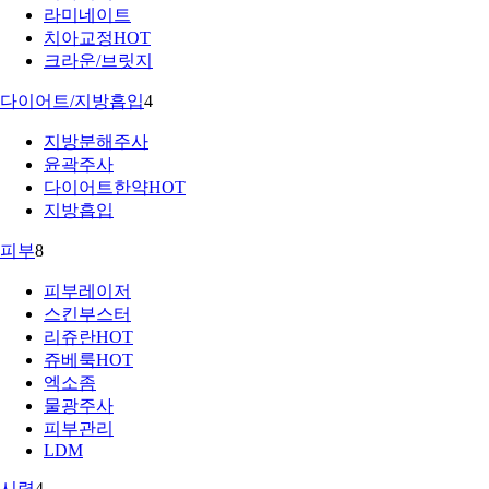
라미네이트
치아교정
HOT
크라운/브릿지
다이어트/지방흡입
4
지방분해주사
윤곽주사
다이어트한약
HOT
지방흡입
피부
8
피부레이저
스킨부스터
리쥬란
HOT
쥬베룩
HOT
엑소좀
물광주사
피부관리
LDM
시력
4