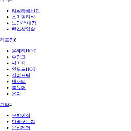
라식라섹
HOT
스마일라식
노안/백내장
렌즈삽입술
리프팅
8
울쎄라
HOT
슈링크
써마지
인모드
HOT
실리프팅
덴서티
볼뉴머
온다
기타
4
모발이식
반영구눈썹
문신제거