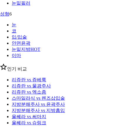
눈밑필러
성형
6
눈
코
입/입술
안면윤곽
눈밑지방
HOT
이마
인기 비교
리쥬란 vs 쥬베룩
리쥬란 vs 물광주사
리쥬란 vs 엑소좀
스마일라식 vs 렌즈삽입술
지방분해주사 vs 윤곽주사
지방분해주사 vs 지방흡입
울쎄라 vs 써마지
울쎄라 vs 슈링크