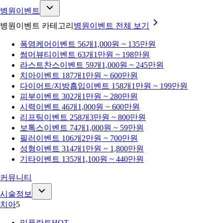
병원이벤트
병원이벤트 카테고리
병원이벤트
전체 보기
폭염케어
이벤트 56개
1,000원 ~ 135만원
썸머뷰티
이벤트 63개
1만원 ~ 198만원
라스트찬스
이벤트 59개
1,000원 ~ 245만원
치아
이벤트 187개
1만원 ~ 600만원
다이어트/지방흡입
이벤트 158개
1만원 ~ 199만원
피부
이벤트 302개
1만원 ~ 280만원
시력
이벤트 46개
1,000원 ~ 600만원
리프팅
이벤트 258개
3만원 ~ 800만원
보톡스
이벤트 74개
1,000원 ~ 59만원
필러
이벤트 106개
2만원 ~ 700만원
성형
이벤트 314개
1만원 ~ 1,800만원
기타
이벤트 135개
1,100원 ~ 440만원
커뮤니티
시술정보
치아
5
임플란트
HOT