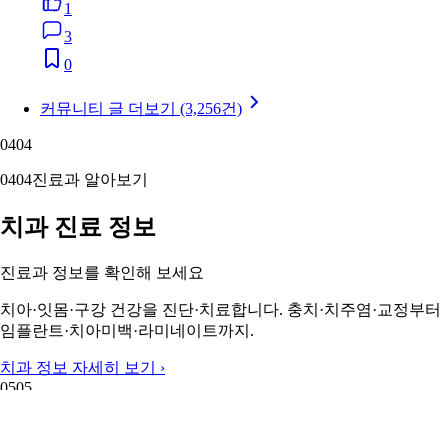
1
3
0
커뮤니티 글 더보기 (3,256건)
04
04
04
04
진료과 알아보기
치과 진료 정보
진료과 정보를 확인해 보세요
치아·잇몸·구강 건강을 진단·치료합니다. 충치·치주염·교정부터
임플란트·치아미백·라미네이트까지.
치과 정보 자세히 보기 ›
05
05
05
05
주변 지역 보기