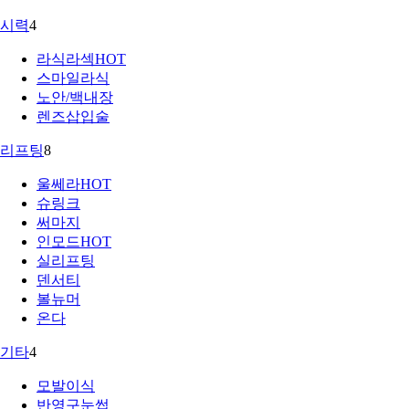
시력
4
라식라섹
HOT
스마일라식
노안/백내장
렌즈삽입술
리프팅
8
울쎄라
HOT
슈링크
써마지
인모드
HOT
실리프팅
덴서티
볼뉴머
온다
기타
4
모발이식
반영구눈썹