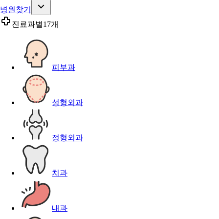
병원찾기
진료과별
17개
피부과
성형외과
정형외과
치과
내과