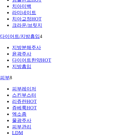
치아미백
라미네이트
치아교정
HOT
크라운/브릿지
다이어트/지방흡입
4
지방분해주사
윤곽주사
다이어트한약
HOT
지방흡입
피부
8
피부레이저
스킨부스터
리쥬란
HOT
쥬베룩
HOT
엑소좀
물광주사
피부관리
LDM