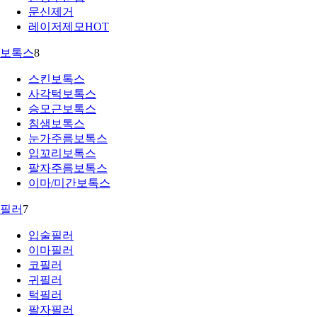
문신제거
레이저제모
HOT
보톡스
8
스킨보톡스
사각턱보톡스
승모근보톡스
침샘보톡스
눈가주름보톡스
입꼬리보톡스
팔자주름보톡스
이마/미간보톡스
필러
7
입술필러
이마필러
코필러
귀필러
턱필러
팔자필러