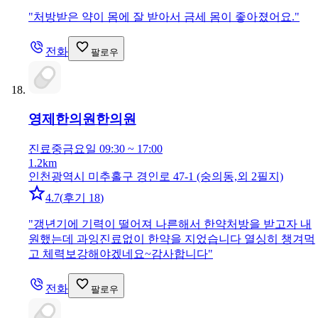
"
처방받은 약이 몸에 잘 받아서 금세 몸이 좋아졌어요.
"
전화
팔로우
영제한의원
한의원
진료중
금요일 09:30 ~ 17:00
1.2km
인천광역시 미추홀구 경인로 47-1 (숭의동,외 2필지)
4.7
(
후기 18
)
"
갱년기에 기력이 떨어져 나른해서 한약처방을 받고자 내
원했는데 과잉진료없이 한약을 지었습니다 열싱히 챙겨먹
고 체력보강해야겠네요~감사합니다
"
전화
팔로우