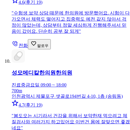
4.6
(
후기 19
)
"
수험생 보약 상담 때문에 한의원에 방문했어요. 시험이 다
가오면서 체력도 떨어지고 집중력도 예전 같지 않아서 걱
정이 많았는데, 상담부터 정말 세심하게 진행해주셔서 믿
음이 갔어요. 단순히 공부 잘 되게
"
전화
팔로우
성모메디칼한의원
한의원
진료중
금요일 09:00 ~ 18:00
700m
인천광역시 제물포구 샛골로194번길 4-10, 1층 (송림동)
4.7
(
후기 19
)
"
봄도오는 시기라서 건강을 위해서 보약한재 먹으려고 체
질검사와 여러가지 하고있어요 이번건 몸에 잘맞으면 좋겠
네요
"