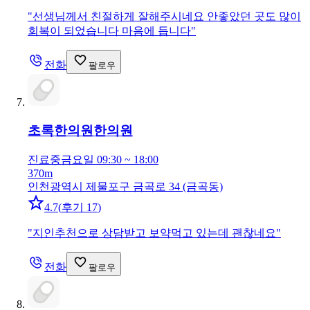
"
선생님께서 친절하게 잘해주시네요 안좋았던 곳도 많이
회복이 되었습니다 마음에 듭니다
"
전화
팔로우
초록한의원
한의원
진료중
금요일 09:30 ~ 18:00
370m
인천광역시 제물포구 금곡로 34 (금곡동)
4.7
(
후기 17
)
"
지인추천으로 상담받고 보약먹고 있는데 괜찮네요
"
전화
팔로우