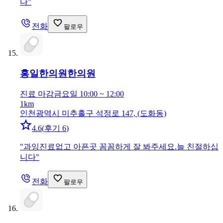
다
"
전화
팔로우
홍일한의원
한의원
진료 마감
금요일 10:00 ~ 12:00
1km
인천광역시 미추홀구 석정로 147, (도화동)
4.6
(
후기 6
)
"
과잉진료없고 아픈곳 꼼꼼하게 잘 봐주세요.늘 친절하십
니다
"
전화
팔로우