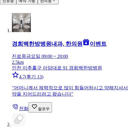
진료중
예약 가능
한의원
경희백한방병원
내과, 한의원
이벤트
진료중
금요일 09:00 ~ 20:00
2.5km
인천 미추홀구 아암대로 91 경희백한방병원
4.7
(
후기 13
)
"
어머니께서 체력적으로 많이 힘들어하시고 약해지셔서
약을 지어드리려고 왔습니다
"
전화
팔로우