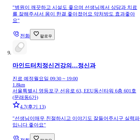
"
병원이 깨끗하고 시설도 좋으며 선생닝께서 상담과 치료
를 잘해주셔서 몸이 한결 좋아졌어요 약처방도 효과좋아
요
"
전화
팔로우
마인드터치정신건강의…
정신과
진료 예정
월요일 09:30 ~ 19:00
1.8km
서울특별시 영등포구 선유로 63, EEU동신타워 6층 601호
(문래동6가)
4.7
(
후기 13
)
"
선생님이매우 친절하시고 이야기도 잘들어주시구 실력파
입니다 좋아요
"