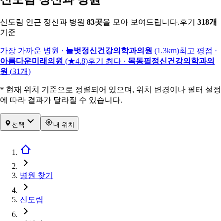
신도림 인근 정신과 병원
83
곳
을 모아 보여드립니다.
후기
318
개
기준
가장 가까운 병원
·
늘벗정신건강의학과의원
(
1.3km
)
최고 평점
·
아름다운미래의원
(
★4.8
)
후기 최다
·
목동필정신건강의학과의
원
(
31
개
)
* 현재 위치 기준으로 정렬되어 있으며, 위치 변경이나 필터 설정
에 따라 결과가 달라질 수 있습니다.
선택
내 위치
병원 찾기
신도림