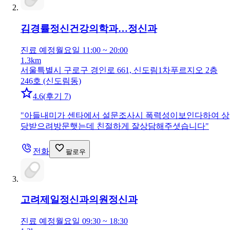
김경률정신건강의학과…
정신과
진료 예정
월요일 11:00 ~ 20:00
1.3km
서울특별시 구로구 경인로 661, 신도림1차푸르지오 2층
246호 (신도림동)
4.6
(
후기 7
)
"
아들내미가 센타에서 설문조사시 폭력성이보인다하여 상
당받으려방문햇는데 친절하게 잘상담해주셧습니다
"
전화
팔로우
고려제일정신과의원
정신과
진료 예정
월요일 09:30 ~ 18:30