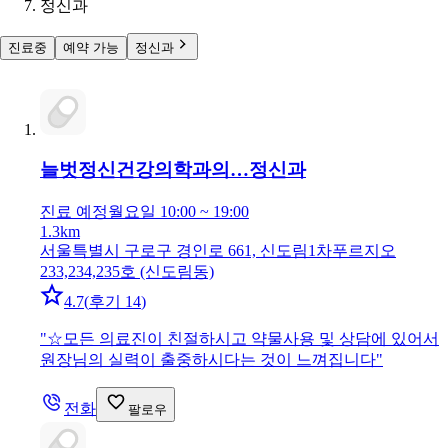
정신과
진료중
예약 가능
정신과
늘벗정신건강의학과의…
정신과
진료 예정
월요일 10:00 ~ 19:00
1.3km
서울특별시 구로구 경인로 661, 신도림1차푸르지오
233,234,235호 (신도림동)
4.7
(
후기 14
)
"
☆모든 의료진이 친절하시고 약물사용 및 상담에 있어서
원장님의 실력이 출중하시다는 것이 느껴집니다
"
전화
팔로우