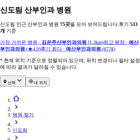
신도림 산부인과 병원
신도림 인근 산부인과 병원
75
곳
을 모아 보여드립니다.
후기
533
개
기준
가장 가까운 병원
·
김은주산부인과의원
(
1.3km
)
최고 평점
·
예산
부인과의원
(
★4.9
)
후기 최다
·
예산부인과의원
(
67
개
)
* 현재 위치 기준으로 정렬되어 있으며, 위치 변경이나 필터 설정
에 따라 결과가 달라질 수 있습니다.
선택
내 위치
병원 찾기
신도림