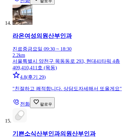
전화
팔로우
라온여성의원
산부인과
진료중
금요일 09:30 ~ 18:30
2.2km
서울특별시 양천구 목동동로 293, 현대41타워 4층
409,410,411호 (목동)
4.8
(
후기 29
)
"
친절하고 쾌적합니다. 상담도자세해서 또올게요
"
전화
팔로우
기쁜소식산부인과의원
산부인과