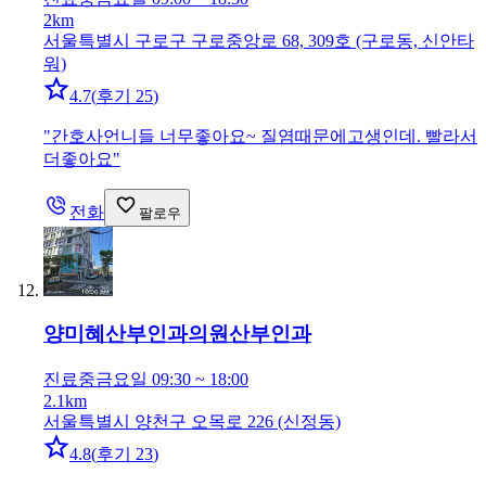
2km
서울특별시 구로구 구로중앙로 68, 309호 (구로동, 신안타
워)
4.7
(
후기 25
)
"
간호사언니들 너무좋아요~ 질염때문에고생인데. 빨라서
더좋아요
"
전화
팔로우
양미혜산부인과의원
산부인과
진료중
금요일 09:30 ~ 18:00
2.1km
서울특별시 양천구 오목로 226 (신정동)
4.8
(
후기 23
)