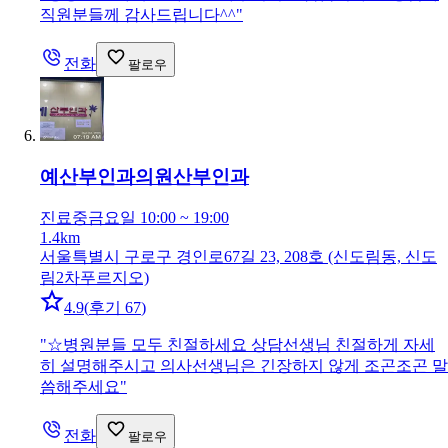
직원분들께 감사드립니다^^
"
전화
팔로우
예산부인과의원
산부인과
진료중
금요일 10:00 ~ 19:00
1.4km
서울특별시 구로구 경인로67길 23, 208호 (신도림동, 신도
림2차푸르지오)
4.9
(
후기 67
)
"
☆병원분들 모두 친절하세요 상담선생님 친절하게 자세
히 설명해주시고 의사선생님은 긴장하지 않게 조곤조곤 말
씀해주세요
"
전화
팔로우