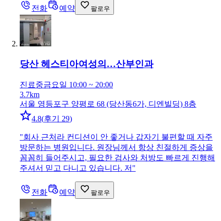
전화
예약
팔로우
당산 헤스티아여성의…
산부인과
진료중
금요일 10:00 ~ 20:00
3.7km
서울 영등포구 양평로 68 (당산동6가, 디엔빌딩) 8층
4.8
(
후기 29
)
"
회사 근처라 컨디션이 안 좋거나 갑자기 불편할 때 자주
방문하는 병원입니다. 원장님께서 항상 친절하게 증상을
꼼꼼히 들어주시고, 필요한 검사와 처방도 빠르게 진행해
주셔서 믿고 다니고 있습니다. 저
"
전화
예약
팔로우