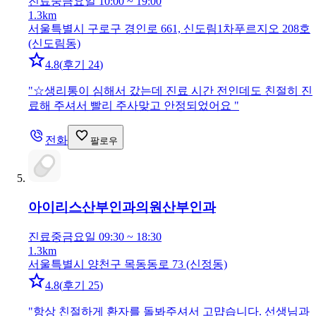
진료중
금요일 10:00 ~ 19:00
1.3km
서울특별시 구로구 경인로 661, 신도림1차푸르지오 208호
(신도림동)
4.8
(
후기 24
)
"
☆생리통이 심해서 갔는데 진료 시간 전인데도 친절히 진
료해 주셔서 빨리 주사맞고 안정되었어요
"
전화
팔로우
아이리스산부인과의원
산부인과
진료중
금요일 09:30 ~ 18:30
1.3km
서울특별시 양천구 목동동로 73 (신정동)
4.8
(
후기 25
)
"
항상 친절하게 환자를 돌봐주셔서 고먑습니다. 선생님과