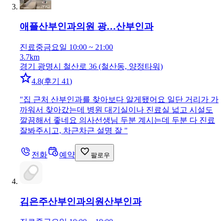
애플산부인과의원 광…
산부인과
진료중
금요일 10:00 ~ 21:00
3.7km
경기 광명시 철산로 36 (철산동, 양정타워)
4.8
(
후기 41
)
"
집 근처 산부인과를 찾아보다 알게됐어요 일단 거리가 가
까워서 찾아갔는데 병원 대기실이나 진료실 넓고 시설도
깔끔해서 좋네요 의사선생님 두분 계시는데 두분 다 진료
잘봐주시고, 차근차근 설명 잘
"
전화
예약
팔로우
김은주산부인과의원
산부인과