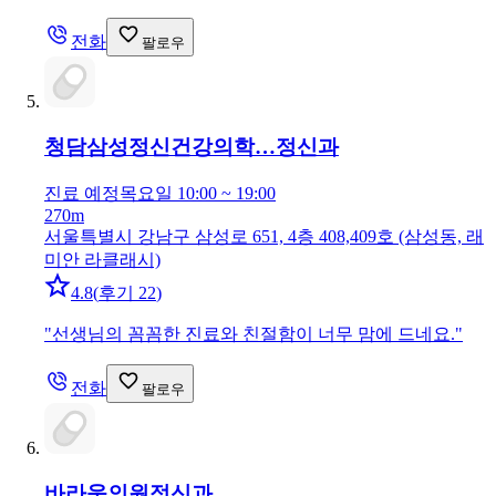
전화
팔로우
청담삼성정신건강의학…
정신과
진료 예정
목요일 10:00 ~ 19:00
270m
서울특별시 강남구 삼성로 651, 4층 408,409호 (삼성동, 래
미안 라클래시)
4.8
(
후기 22
)
"
선생님의 꼼꼼한 진료와 친절함이 너무 맘에 드네요.
"
전화
팔로우
바라움의원
정신과