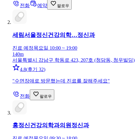
전화
예약
팔로우
세림서울정신건강의학…
정신과
진료 예정
목요일 10:00 ~ 19:00
140m
서울특별시 강남구 학동로 423, 207호 (청담동, 청우빌딩)
4.8
(
후기 32
)
"
수면장애로 방문했는데 진료를 잘해주세요
"
전화
팔로우
홍정신건강의학과의원
정신과
진료 예정
목요일 09:30 ~ 18:00