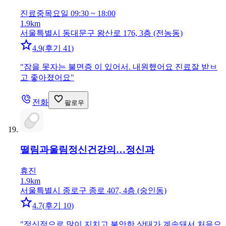
진료중
목요일 09:30 ~ 18:00
1.9km
서울특별시 동대문구 왕산로 176, 3층 (전농동)
4.9
(
후기 41
)
"
잠을 못자는 불면증 이 있어서. 내원했어요 진료잘 받ㅂ
고 좋아졌어요
"
전화
팔로우
떨림과울림정신건강의…
정신과
휴진
1.9km
서울특별시 종로구 종로 407, 4층 (숭인동)
4.7
(
후기 10
)
"
정신적으로 많이 지치고 불안한 상태가 계속돼서 처음으