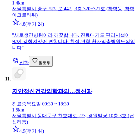
1.4km
서울특별시 중구 퇴계로 447 , 3층 320~321호 (황학동, 황학
아크로타워)
4.8
(
후기 24
)
"
새로생긴병원이라 깨끗합니다. 진료대기도 편리시설이
많이 갖춰져있어 편합니다. 친절.편함.환자맞춤병원느낌입
니다
"
전화
팔로우
지안정신건강의학과의…
정신과
진료중
목요일 09:30 ~ 18:30
1.5km
서울특별시 동대문구 천호대로 273, 경원빌딩 10층 3호 (답
십리동)
4.9
(
후기 44
)