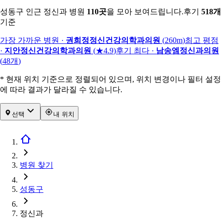
성동구 인근 정신과 병원
110
곳
을 모아 보여드립니다.
후기
518
개
기준
가장 가까운 병원
·
권희정정신건강의학과의원
(
260m
)
최고 평점
·
지안정신건강의학과의원
(
★4.9
)
후기 최다
·
남송엠정신과의원
(
48
개
)
* 현재 위치 기준으로 정렬되어 있으며, 위치 변경이나 필터 설정
에 따라 결과가 달라질 수 있습니다.
선택
내 위치
병원 찾기
성동구
정신과